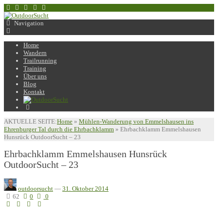
Navigation
Home
Wandern
Trailrunning
Training
Über uns
Blog
Kontakt
AKTUELLE SEITE:
Home
»
Mühlen-Wanderung von Emmelshausen ins
Ehrenburger Tal durch die Ehrbachklamm
»
Ehrbachklamm Emmelshausen
Hunsrück OutdoorSucht – 23
Ehrbachklamm Emmelshausen Hunsrück
OutdoorSucht – 23
outdoorsucht
—
31. Oktober 2014
62
0
0