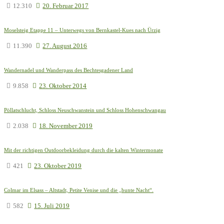
12.310
20. Februar 2017
Moselsteig Etappe 11 – Unterwegs von Bernkastel-Kues nach Ürzig
11.390
27. August 2016
Wandernadel und Wanderpass des Bechtesgadener Land
9.858
23. Oktober 2014
Pöllatschlucht, Schloss Neuschwanstein und Schloss Hohenschwangau
2.038
18. November 2019
Mit der richtigen Outdoorbekleidung durch die kalten Wintermonate
421
23. Oktober 2019
Colmar im Elsass – Altstadt, Petite Venise und die „bunte Nacht“.
582
15. Juli 2019