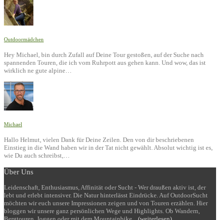
Outdoormädchen
Hey Michael, bin durch Zufall auf Deine Tour gestoßen, auf der Suche nach
spannenden Touren, die ich vom Ruhrpott aus gehen kann. Und wow, das ist
wirklich ne gute alpine…
Michael
Hallo Helmut, vielen Dank für Deine Zeilen. Den von dir beschriebenen
Einstieg in die Wand haben wir in der Tat nicht gewählt. Absolut wichtig ist es,
wie Du auch schreibst,…
Über Uns
Leidenschaft, Enthusiasmus, Affinität oder Sucht - Wer draußen aktiv ist, der
lebt und erlebt intensiver. Die Natur hinterlässt Eindrücke. Auf OutdoorSucht
möchten wir euch unsere Impressionen zeigen und von Touren erzählen. Hier
bloggen wir unsere ganz persönlichen Wege und Highlights. Ob Wandern,
Bergtouren, Joggen oder mit dem Mountainbike...
(weiterlesen)