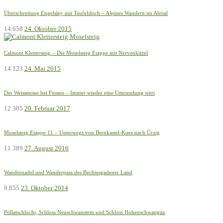
Überschreitung Engelsley mit Teufelsloch – Alpines Wandern im Ahrtal
14.658
24. Oktober 2015
Calmont Klettersteig – Die Moselsteig Etappe mit Nervenkitzel
14.123
24. Mai 2015
Der Weissensee bei Füssen – Immer wieder eine Umrundung wert
12.305
20. Februar 2017
Moselsteig Etappe 11 – Unterwegs von Bernkastel-Kues nach Ürzig
11.389
27. August 2016
Wandernadel und Wanderpass des Bechtesgadener Land
9.855
23. Oktober 2014
Pöllatschlucht, Schloss Neuschwanstein und Schloss Hohenschwangau