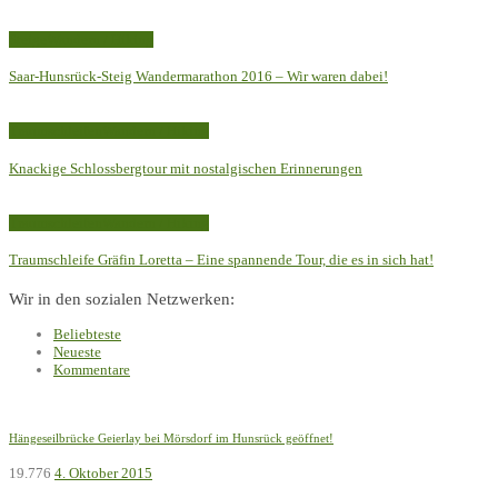
Steige
Wandern / Hiking
Saar-Hunsrück-Steig Wandermarathon 2016 – Wir waren dabei!
Traumschleifen
Wandern / Hiking
Knackige Schlossbergtour mit nostalgischen Erinnerungen
Traumschleifen
Wandern / Hiking
Traumschleife Gräfin Loretta – Eine spannende Tour, die es in sich hat!
Wir in den sozialen Netzwerken:
Beliebteste
Neueste
Kommentare
Hängeseilbrücke Geierlay bei Mörsdorf im Hunsrück geöffnet!
19.776
4. Oktober 2015