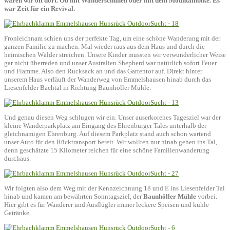
waren wir oft dort. Ob mit Wanderschuhen oder mit dem Mountainbike. Es
war Zeit für ein Revival.
Fronleichnam schien uns der perfekte Tag, um eine schöne Wanderung mit der
ganzen Familie zu machen. Mal wieder raus aus dem Haus und durch die
heimischen Wälder streichen. Unsere Kinder mussten wir verwunderlicher Weise
gar nicht überreden und unser Australien Shepherd war natürlich sofort Feuer
und Flamme. Also den Rucksack an und das Gartentor auf. Direkt hinter
unserem Haus verläuft der Wanderweg von Emmelshausen hinab durch das
Liesenfelder Bachtal in Richtung Baunhöller Mühle.
Und genau diesen Weg schlugen wir ein. Unser auserkorenes Tagesziel war der
kleine Wanderparkplatz am Eingang des Ehrenburger Tales unterhalb der
gleichnamigen Ehrenburg. Auf diesem Parkplatz stand auch schon wartend
unser Auto für den Rücktransport bereit. Wir wollten nur hinab gehen ins Tal,
denn geschätzte 15 Kilometer reichen für eine schöne Familienwanderung
durchaus.
Wir folgten also dem Weg mit der Kennzeichnung 18 und E ins Liesenfelder Tal
hinab und kamen am bewährten Sonntagsziel, der
Baunhöller Mühle
vorbei.
Hier gibt es für Wanderer und Ausflügler immer leckere Speisen und kühle
Getränke.