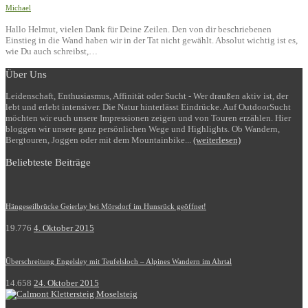
Michael
Hallo Helmut, vielen Dank für Deine Zeilen. Den von dir beschriebenen
Einstieg in die Wand haben wir in der Tat nicht gewählt. Absolut wichtig ist es,
wie Du auch schreibst,…
Über Uns
Leidenschaft, Enthusiasmus, Affinität oder Sucht - Wer draußen aktiv ist, der
lebt und erlebt intensiver. Die Natur hinterlässt Eindrücke. Auf OutdoorSucht
möchten wir euch unsere Impressionen zeigen und von Touren erzählen. Hier
bloggen wir unsere ganz persönlichen Wege und Highlights. Ob Wandern,
Bergtouren, Joggen oder mit dem Mountainbike...
(weiterlesen)
Beliebteste Beiträge
Hängeseilbrücke Geierlay bei Mörsdorf im Hunsrück geöffnet!
19.776
4. Oktober 2015
Überschreitung Engelsley mit Teufelsloch – Alpines Wandern im Ahrtal
14.658
24. Oktober 2015