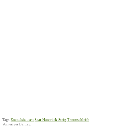
Tags:
Emmelshausen
,
Saar-Hunsrück-Steig
,
Traumschleife
Vorheriger Beitrag