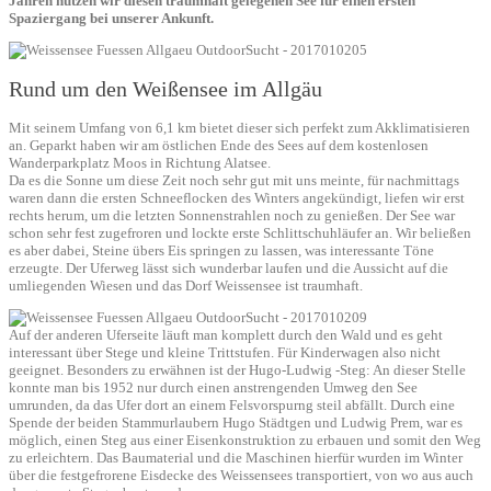
Jahren nutzen wir diesen traumhaft gelegenen See für einen ersten
Spaziergang bei unserer Ankunft.
Rund um den Weißensee im Allgäu
Mit seinem Umfang von 6,1 km bietet dieser sich perfekt zum Akklimatisieren
an. Geparkt haben wir am östlichen Ende des Sees auf dem kostenlosen
Wanderparkplatz Moos in Richtung Alatsee.
Da es die Sonne um diese Zeit noch sehr gut mit uns meinte, für nachmittags
waren dann die ersten Schneeflocken des Winters angekündigt, liefen wir erst
rechts herum, um die letzten Sonnenstrahlen noch zu genießen. Der See war
schon sehr fest zugefroren und lockte erste Schlittschuhläufer an. Wir beließen
es aber dabei, Steine übers Eis springen zu lassen, was interessante Töne
erzeugte. Der Uferweg lässt sich wunderbar laufen und die Aussicht auf die
umliegenden Wiesen und das Dorf Weissensee ist traumhaft.
Auf der anderen Uferseite läuft man komplett durch den Wald und es geht
interessant über Stege und kleine Trittstufen. Für Kinderwagen also nicht
geeignet. Besonders zu erwähnen ist der Hugo-Ludwig -Steg: An dieser Stelle
konnte man bis 1952 nur durch einen anstrengenden Umweg den See
umrunden, da das Ufer dort an einem Felsvorspurng steil abfällt. Durch eine
Spende der beiden Stammurlaubern Hugo Städtgen und Ludwig Prem, war es
möglich, einen Steg aus einer Eisenkonstruktion zu erbauen und somit den Weg
zu erleichtern. Das Baumaterial und die Maschinen hierfür wurden im Winter
über die festgefrorene Eisdecke des Weissensees transportiert, von wo aus auch