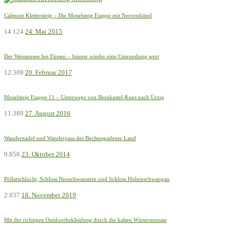
Calmont Klettersteig – Die Moselsteig Etappe mit Nervenkitzel
14.124
24. Mai 2015
Der Weissensee bei Füssen – Immer wieder eine Umrundung wert
12.309
20. Februar 2017
Moselsteig Etappe 11 – Unterwegs von Bernkastel-Kues nach Ürzig
11.389
27. August 2016
Wandernadel und Wanderpass des Bechtesgadener Land
9.858
23. Oktober 2014
Pöllatschlucht, Schloss Neuschwanstein und Schloss Hohenschwangau
2.037
18. November 2019
Mit der richtigen Outdoorbekleidung durch die kalten Wintermonate