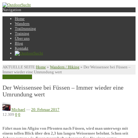
Navigation
Home
Wandern
Trailrunning
Training
Über uns
Blog
Kontakt
AKTUELLE SEITE:
Home
»
Wandern / Hiking
»
Der Weissensee bei Füssen –
Immer wieder eine Umrundung wert
Wandern / Hiking
Der Weissensee bei Füssen – Immer wieder eine
Umrundung wert
Michael
—
20. Februar 2017
12.309
0
0
Fährt man im Allgäu von Pfronten nach Füssen, wird man unterwegs mit
einem tollen Blick über den 2,3 km langen Weissensee belohnt. Schon seit