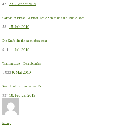
421
23. Oktober 2019
Colmar im Elsass – Altstadt, Petite Venise und die „bunte Nacht“.
581
15. Juli 2019
Die Kraft, die ihn nach oben trägt
914
11. Juli 2019
Trainingstipp – Bergablaufen
1.033
9. Mai 2019
Seen-Lauf im Tannheimer Tal
937
18. Februar 2019
Svenja