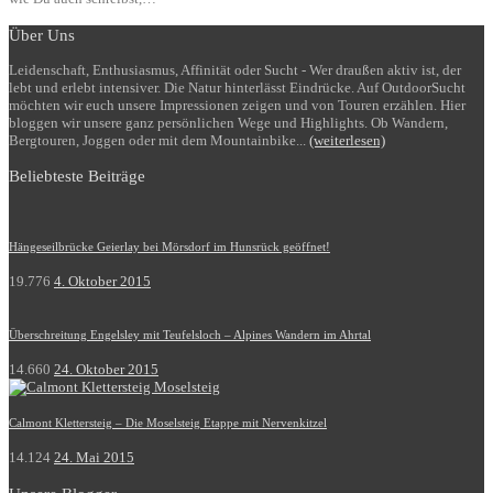
Über Uns
Leidenschaft, Enthusiasmus, Affinität oder Sucht - Wer draußen aktiv ist, der
lebt und erlebt intensiver. Die Natur hinterlässt Eindrücke. Auf OutdoorSucht
möchten wir euch unsere Impressionen zeigen und von Touren erzählen. Hier
bloggen wir unsere ganz persönlichen Wege und Highlights. Ob Wandern,
Bergtouren, Joggen oder mit dem Mountainbike...
(weiterlesen)
Beliebteste Beiträge
Hängeseilbrücke Geierlay bei Mörsdorf im Hunsrück geöffnet!
19.776
4. Oktober 2015
Überschreitung Engelsley mit Teufelsloch – Alpines Wandern im Ahrtal
14.660
24. Oktober 2015
Calmont Klettersteig – Die Moselsteig Etappe mit Nervenkitzel
14.124
24. Mai 2015