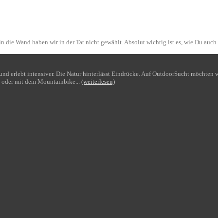
n die Wand haben wir in der Tat nicht gewählt. Absolut wichtig ist es, wie Du auch
bt und erlebt intensiver. Die Natur hinterlässt Eindrücke. Auf OutdoorSucht möchte
 oder mit dem Mountainbike...
(weiterlesen)