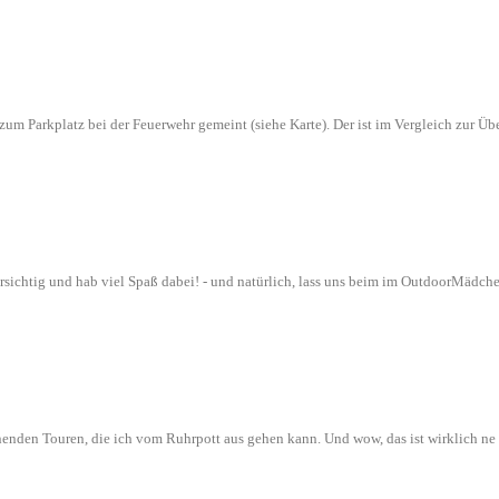
n zum Parkplatz bei der Feuerwehr gemeint (siehe Karte). Der ist im Vergleich zur
orsichtig und hab viel Spaß dabei! - und natürlich, lass uns beim im OutdoorMädch
nenden Touren, die ich vom Ruhrpott aus gehen kann. Und wow, das ist wirklich n