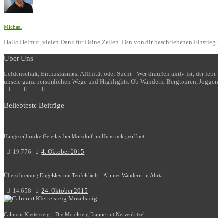
Michael
Hallo Helmut, vielen Dank für Deine Zeilen. Den von dir beschriebenen Einstieg i
Über Uns
Leidenschaft, Enthusiasmus, Affinität oder Sucht - Wer draußen aktiv ist, der le
unsere ganz persönlichen Wege und Highlights. Ob Wandern, Bergtouren, Joggen
Beliebteste Beiträge
Hängeseilbrücke Geierlay bei Mörsdorf im Hunsrück geöffnet!
19.776
4. Oktober 2015
Überschreitung Engelsley mit Teufelsloch – Alpines Wandern im Ahrtal
14.658
24. Oktober 2015
Calmont Klettersteig – Die Moselsteig Etappe mit Nervenkitzel