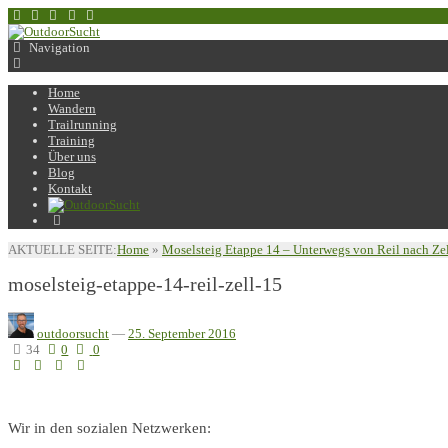
Navigation
Home
Wandern
Trailrunning
Training
Über uns
Blog
Kontakt
AKTUELLE SEITE:
Home
»
Moselsteig Etappe 14 – Unterwegs von Reil nach Ze
moselsteig-etappe-14-reil-zell-15
outdoorsucht
—
25. September 2016
34
0
0
Wir in den sozialen Netzwerken: