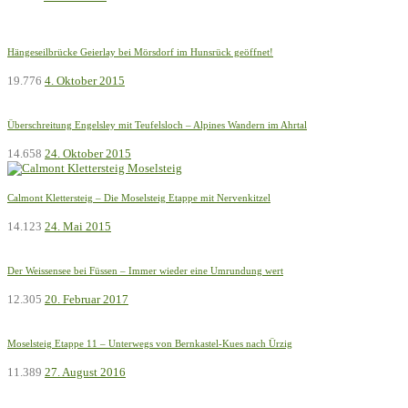
Hängeseilbrücke Geierlay bei Mörsdorf im Hunsrück geöffnet!
19.776
4. Oktober 2015
Überschreitung Engelsley mit Teufelsloch – Alpines Wandern im Ahrtal
14.658
24. Oktober 2015
Calmont Klettersteig – Die Moselsteig Etappe mit Nervenkitzel
14.123
24. Mai 2015
Der Weissensee bei Füssen – Immer wieder eine Umrundung wert
12.305
20. Februar 2017
Moselsteig Etappe 11 – Unterwegs von Bernkastel-Kues nach Ürzig
11.389
27. August 2016