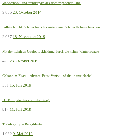
Wandernadel und Wanderpass des Bechtesgadener Land
9.855
23. Oktober 2014
Pöllatschlucht, Schloss Neuschwanstein und Schloss Hohenschwangau
2.037
18. November 2019
Mit der richtigen Outdoorbekleidung durch die kalten Wintermonate
420
23. Oktober 2019
Colmar im Elsass – Altstadt, Petite Venise und die „bunte Nacht“.
581
15. Juli 2019
Die Kraft, die ihn nach oben trägt
914
11. Juli 2019
Trainingstipp – Bergablaufen
1.032
9. Mai 2019