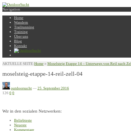
Navigation
Home
Wandern
Trailrunning
Training
Über uns
Blog
Kontakt
AKTUELLE SEITE:
Home
»
Moselsteig Etappe 14 – Unterwegs von Reil nach Ze
moselsteig-etappe-14-reil-zell-04
outdoorsucht
—
25. September 2016
126
0
0
Wir in den sozialen Netzwerken:
Beliebteste
Neueste
Kommentare