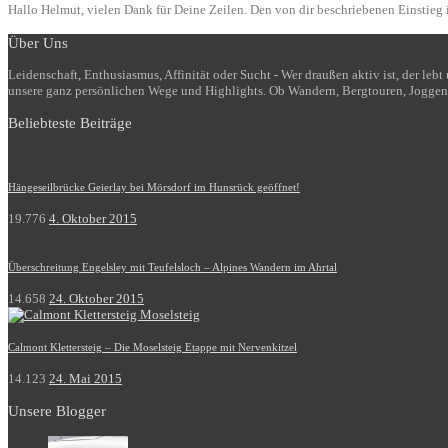
Hallo Helmut, vielen Dank für Deine Zeilen. Den von dir beschriebenen Einstieg i
Über Uns
Leidenschaft, Enthusiasmus, Affinität oder Sucht - Wer draußen aktiv ist, der le
unsere ganz persönlichen Wege und Highlights. Ob Wandern, Bergtouren, Joggen
Beliebteste Beiträge
Hängeseilbrücke Geierlay bei Mörsdorf im Hunsrück geöffnet!
19.776
4. Oktober 2015
Überschreitung Engelsley mit Teufelsloch – Alpines Wandern im Ahrtal
14.658
24. Oktober 2015
Calmont Klettersteig – Die Moselsteig Etappe mit Nervenkitzel
14.123
24. Mai 2015
Unsere Blogger