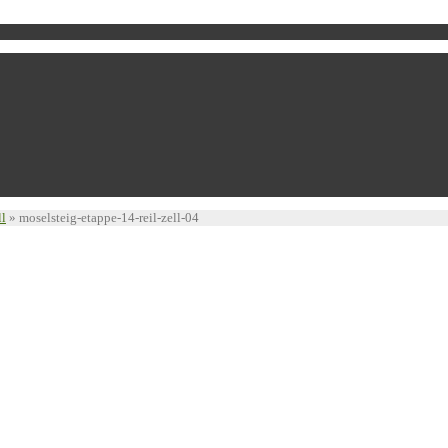
ll
»
moselsteig-etappe-14-reil-zell-04