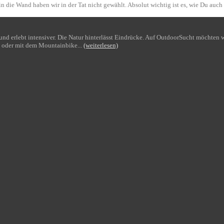
n die Wand haben wir in der Tat nicht gewählt. Absolut wichtig ist es, wie Du auch
bt und erlebt intensiver. Die Natur hinterlässt Eindrücke. Auf OutdoorSucht möchte
 oder mit dem Mountainbike...
(weiterlesen)