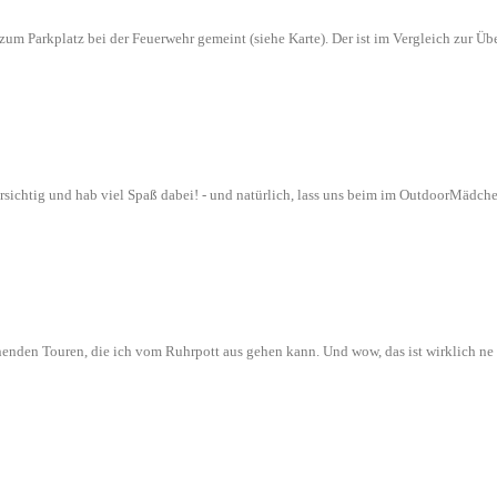
n zum Parkplatz bei der Feuerwehr gemeint (siehe Karte). Der ist im Vergleich zur
orsichtig und hab viel Spaß dabei! - und natürlich, lass uns beim im OutdoorMädch
nenden Touren, die ich vom Ruhrpott aus gehen kann. Und wow, das ist wirklich n