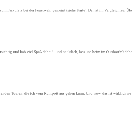
n zum Parkplatz bei der Feuerwehr gemeint (siehe Karte). Der ist im Vergleich zur
orsichtig und hab viel Spaß dabei! - und natürlich, lass uns beim im OutdoorMädch
nenden Touren, die ich vom Ruhrpott aus gehen kann. Und wow, das ist wirklich n