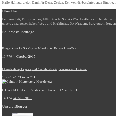
Hallo Helmut, vielen Dank für Deine Zeilen. Den von dir beschriebenen Einstieg i
Über Uns
Leidenschaft, Enthusiasmus, Affinität oder Sucht - Wer draußen aktiv ist, der le
unsere ganz persönlichen Wege und Highlights. Ob Wandern, Bergtouren, Joggen
Beliebteste Beiträge
Hängeseilbrücke Geierlay bei Mörsdorf im Hunsrück geöffnet!
19.776
4. Oktober 2015
Überschreitung Engelsley mit Teufelsloch – Alpines Wandern im Ahrtal
14.661
24. Oktober 2015
Calmont Klettersteig – Die Moselsteig Etappe mit Nervenkitzel
14.124
24. Mai 2015
Unsere Blogger