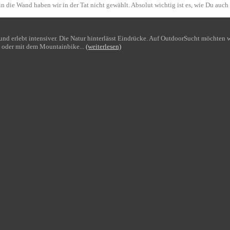
n die Wand haben wir in der Tat nicht gewählt. Absolut wichtig ist es, wie Du auch
bt und erlebt intensiver. Die Natur hinterlässt Eindrücke. Auf OutdoorSucht möchte
 oder mit dem Mountainbike...
(weiterlesen)