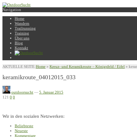
Navigation
Home
Wandern
Trailrunning
Training
Über uns
Blog
Kontakt
AKTUELLE SEITE:
Home
»
Kreuz- und Keramikroute – Königsfeld / Eifel
»
kera
keramikroute_04012015_033
outdoorsucht
—
5. Januar 2015
121
0
0
Wir in den sozialen Netzwerken:
Beliebteste
Neueste
Kommentare