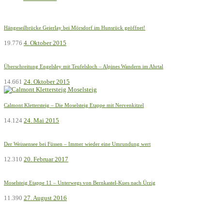
Hängeseilbrücke Geierlay bei Mörsdorf im Hunsrück geöffnet!
19.776
4. Oktober 2015
Überschreitung Engelsley mit Teufelsloch – Alpines Wandern im Ahrtal
14.661
24. Oktober 2015
Calmont Klettersteig – Die Moselsteig Etappe mit Nervenkitzel
14.124
24. Mai 2015
Der Weissensee bei Füssen – Immer wieder eine Umrundung wert
12.310
20. Februar 2017
Moselsteig Etappe 11 – Unterwegs von Bernkastel-Kues nach Ürzig
11.390
27. August 2016