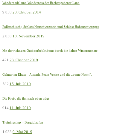
Wandernadel und Wanderpass des Bechtesgadener Land
9.858
23. Oktober 2014
Pöllatschlucht, Schloss Neuschwanstein und Schloss Hohenschwangau
2.038
18. November 2019
Mit der richtigen Outdoorbekleidung durch die kalten Wintermonate
421
23. Oktober 2019
Colmar im Elsass – Altstadt, Petite Venise und die „bunte Nacht“.
582
15. Juli 2019
Die Kraft, die ihn nach oben trägt
914
11. Juli 2019
Trainingstipp – Bergablaufen
1.033
9. Mai 2019