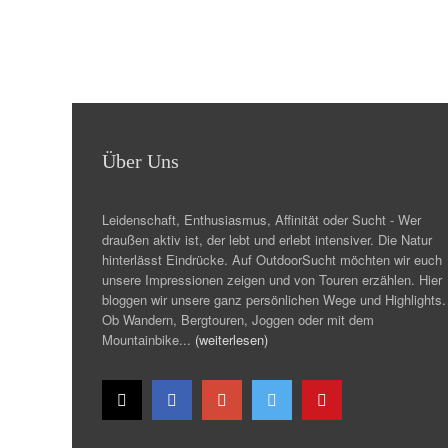
Über Uns
Leidenschaft, Enthusiasmus, Affinität oder Sucht - Wer
draußen aktiv ist, der lebt und erlebt intensiver. Die Natur
hinterlässt Eindrücke. Auf OutdoorSucht möchten wir euch
unsere Impressionen zeigen und von Touren erzählen. Hier
bloggen wir unsere ganz persönlichen Wege und Highlights.
Ob Wandern, Bergtouren, Joggen oder mit dem
Mountainbike...
(weiterlesen)