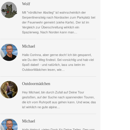
Wolf
Mit "nördlicher Abstieg" ist wahrscheinlich der
Serpentinensteig nach Nordosten zum Parkplatz bei
der Feuerwehr gemeint (siehe Karte). Der ist im
Vergleich zur Überschreitung wirklich ein
Spazierweg. Nach Norden kann man…
Michael
Hallo Corinna, aber gerne doch! Ich bin gespannt,
wie Du den Weg findest. Sei vorsichtig und hab viel
Spaß dabei! - und natürlich, lass uns beim im
OutdoorMädchen lesen, wie…
Outdoormädchen
Hey Michael, bin durch Zufall auf Deine Tour
gestoßen, auf der Suche nach spannenden Touren,
die ich vom Ruhrpott aus gehen kann. Und wow, das
ist wirklich ne gute alpine…
Michael
Hallo Helmut, vielen Dank für Deine Zeilen. Den von