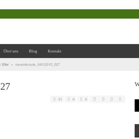
Über uns
Blog
Kontakt
 Eifel
»
keramikroute_04012015_027
W
027
31
0
0