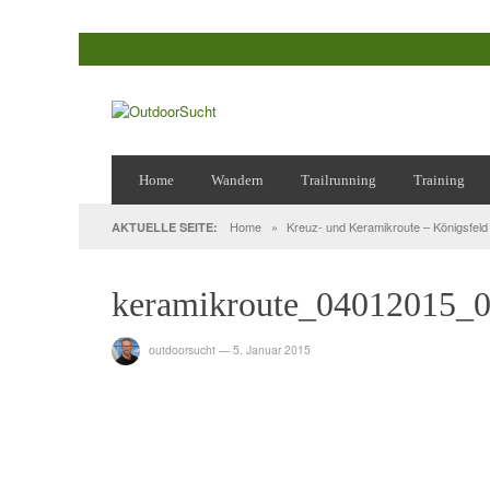
Home
Wandern
Trailrunning
Training
Home
»
Kreuz- und Keramikroute – Königsfeld /
AKTUELLE SEITE:
keramikroute_04012015_
outdoorsucht
—
5. Januar 2015