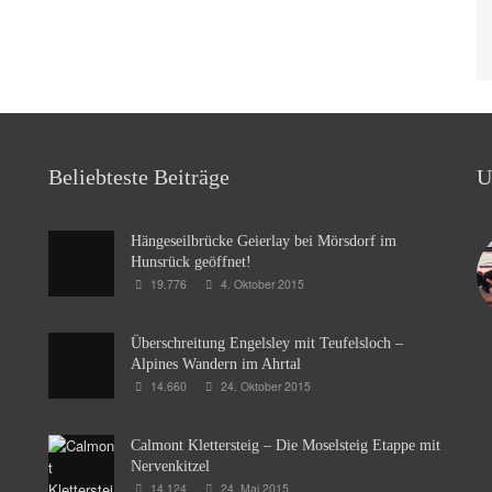
Beliebteste Beiträge
U
Hängeseilbrücke Geierlay bei Mörsdorf im
Hunsrück geöffnet!
19.776
4. Oktober 2015
Überschreitung Engelsley mit Teufelsloch –
Alpines Wandern im Ahrtal
14.660
24. Oktober 2015
Calmont Klettersteig – Die Moselsteig Etappe mit
Nervenkitzel
14.124
24. Mai 2015