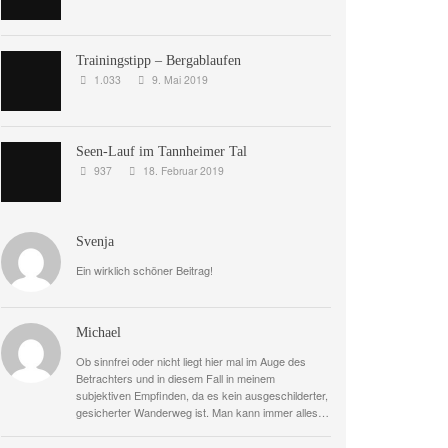
Trainingstipp – Bergablaufen
1.033
9. Mai 2019
Seen-Lauf im Tannheimer Tal
937
18. Februar 2019
Svenja
Ein wirklich schöner Beitrag!
Michael
Ob sinnfrei oder nicht liegt hier mal im Auge des
Betrachters und in diesem Fall in meinem
subjektiven Empfinden, da es kein ausgeschilderter,
gesicherter Wanderweg ist. Man kann immer alles…