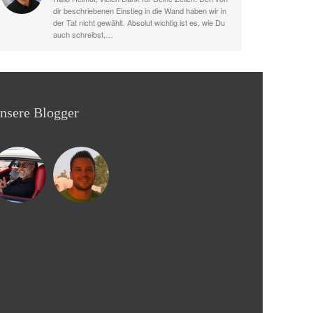
dir beschriebenen Einstieg in die Wand haben wir in
der Tat nicht gewählt. Absolut wichtig ist es, wie Du
auch schreibst,…
nsere Blogger