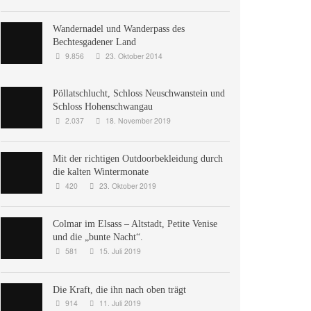
Wandernadel und Wanderpass des
Bechtesgadener Land
9.856
23. Oktober 2014
Pöllatschlucht, Schloss Neuschwanstein und
Schloss Hohenschwangau
2.037
18. November 2019
Mit der richtigen Outdoorbekleidung durch
die kalten Wintermonate
420
23. Oktober 2019
Colmar im Elsass – Altstadt, Petite Venise
und die „bunte Nacht“.
581
15. Juli 2019
Die Kraft, die ihn nach oben trägt
914
11. Juli 2019