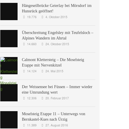
Hängeseilbrücke Geierlay bei Mörsdorf im
Hunsrück geöffnet!
19.776
4. Oktober 2015
Überschreitung Engelsley mit Teufelsloch –
Alpines Wandern im Ahrtal
14.660
24. Oktober 2015
Calmont Klettersteig – Die Moselsteig
Etappe mit Nervenkitzel
14.124
24. Mai 2015
Der Weissensee bei Füssen – Immer wieder
eine Umrundung wert
12.306
20. Februar 2017
Moselsteig Etappe 11 – Unterwegs von
Bernkastel-Kues nach Ürzig
11.389
27. August 2016