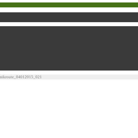
mikroute_04012015_021