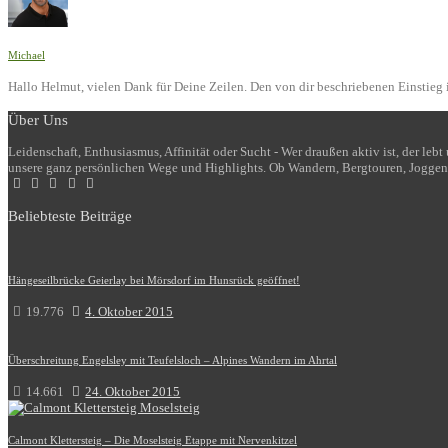
Michael
Hallo Helmut, vielen Dank für Deine Zeilen. Den von dir beschriebenen Einstieg i
Über Uns
Leidenschaft, Enthusiasmus, Affinität oder Sucht - Wer draußen aktiv ist, der le
unsere ganz persönlichen Wege und Highlights. Ob Wandern, Bergtouren, Joggen
Beliebteste Beiträge
Hängeseilbrücke Geierlay bei Mörsdorf im Hunsrück geöffnet!
19.776
4. Oktober 2015
Überschreitung Engelsley mit Teufelsloch – Alpines Wandern im Ahrtal
14.661
24. Oktober 2015
Calmont Klettersteig – Die Moselsteig Etappe mit Nervenkitzel