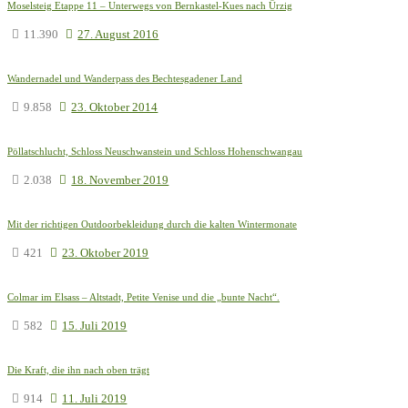
Moselsteig Etappe 11 – Unterwegs von Bernkastel-Kues nach Ürzig
11.390
27. August 2016
Wandernadel und Wanderpass des Bechtesgadener Land
9.858
23. Oktober 2014
Pöllatschlucht, Schloss Neuschwanstein und Schloss Hohenschwangau
2.038
18. November 2019
Mit der richtigen Outdoorbekleidung durch die kalten Wintermonate
421
23. Oktober 2019
Colmar im Elsass – Altstadt, Petite Venise und die „bunte Nacht“.
582
15. Juli 2019
Die Kraft, die ihn nach oben trägt
914
11. Juli 2019