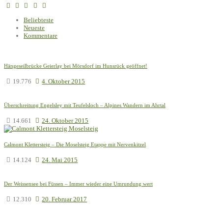
Beliebteste
Neueste
Kommentare
Hängeseilbrücke Geierlay bei Mörsdorf im Hunsrück geöffnet!
19.776
4. Oktober 2015
Überschreitung Engelsley mit Teufelsloch – Alpines Wandern im Ahrtal
14.661
24. Oktober 2015
Calmont Klettersteig – Die Moselsteig Etappe mit Nervenkitzel
14.124
24. Mai 2015
Der Weissensee bei Füssen – Immer wieder eine Umrundung wert
12.310
20. Februar 2017