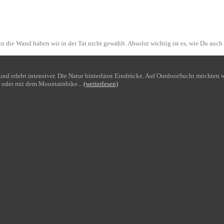
n die Wand haben wir in der Tat nicht gewählt. Absolut wichtig ist es, wie Du auch
bt und erlebt intensiver. Die Natur hinterlässt Eindrücke. Auf OutdoorSucht möchte
 oder mit dem Mountainbike...
(weiterlesen)