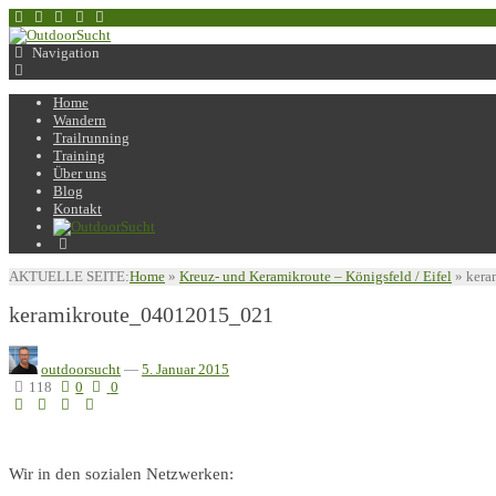
Navigation
Home
Wandern
Trailrunning
Training
Über uns
Blog
Kontakt
AKTUELLE SEITE:
Home
»
Kreuz- und Keramikroute – Königsfeld / Eifel
»
kera
keramikroute_04012015_021
outdoorsucht
—
5. Januar 2015
118
0
0
Wir in den sozialen Netzwerken: