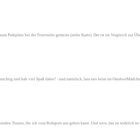
n zum Parkplatz bei der Feuerwehr gemeint (siehe Karte). Der ist im Vergleich zur
orsichtig und hab viel Spaß dabei! - und natürlich, lass uns beim im OutdoorMädch
nenden Touren, die ich vom Ruhrpott aus gehen kann. Und wow, das ist wirklich n