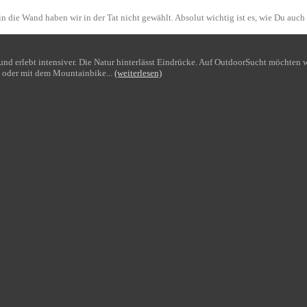
n die Wand haben wir in der Tat nicht gewählt. Absolut wichtig ist es, wie Du auch
bt und erlebt intensiver. Die Natur hinterlässt Eindrücke. Auf OutdoorSucht möchte
 oder mit dem Mountainbike...
(weiterlesen)