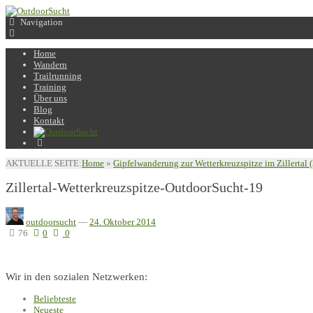
Navigation
Home
Wandern
Trailrunning
Training
Über uns
Blog
Kontakt
AKTUELLE SEITE:
Home
»
Gipfelwanderung zur Wetterkreuzspitze im Zillertal
Zillertal-Wetterkreuzspitze-OutdoorSucht-19
outdoorsucht
—
24. Oktober 2014
76
0
0
Wir in den sozialen Netzwerken:
Beliebteste
Neueste