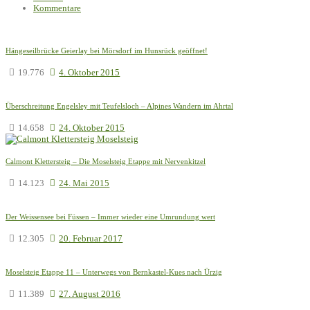
Kommentare
Hängeseilbrücke Geierlay bei Mörsdorf im Hunsrück geöffnet!
19.776
4. Oktober 2015
Überschreitung Engelsley mit Teufelsloch – Alpines Wandern im Ahrtal
14.658
24. Oktober 2015
Calmont Klettersteig – Die Moselsteig Etappe mit Nervenkitzel
14.123
24. Mai 2015
Der Weissensee bei Füssen – Immer wieder eine Umrundung wert
12.305
20. Februar 2017
Moselsteig Etappe 11 – Unterwegs von Bernkastel-Kues nach Ürzig
11.389
27. August 2016