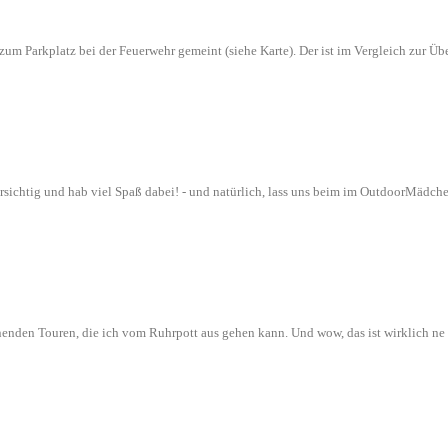
n zum Parkplatz bei der Feuerwehr gemeint (siehe Karte). Der ist im Vergleich zur
orsichtig und hab viel Spaß dabei! - und natürlich, lass uns beim im OutdoorMädch
nenden Touren, die ich vom Ruhrpott aus gehen kann. Und wow, das ist wirklich n