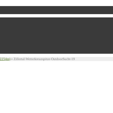
 (2254m)
»
Zillertal-Wetterkreuzspitze-OutdoorSucht-19