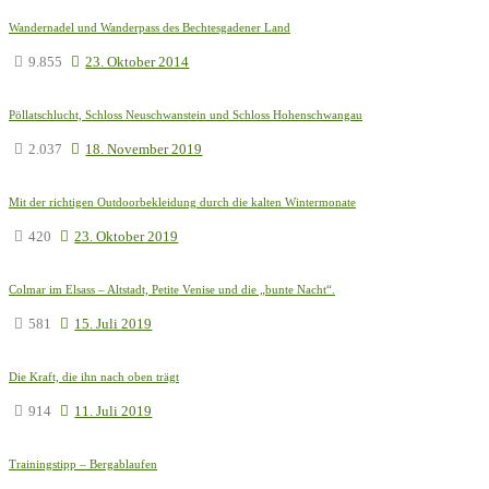
Wandernadel und Wanderpass des Bechtesgadener Land
9.855
23. Oktober 2014
Pöllatschlucht, Schloss Neuschwanstein und Schloss Hohenschwangau
2.037
18. November 2019
Mit der richtigen Outdoorbekleidung durch die kalten Wintermonate
420
23. Oktober 2019
Colmar im Elsass – Altstadt, Petite Venise und die „bunte Nacht“.
581
15. Juli 2019
Die Kraft, die ihn nach oben trägt
914
11. Juli 2019
Trainingstipp – Bergablaufen