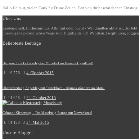
Hallo Helmut, vielen Dank für Deine Zeilen. Den von dir beschriebenen Einstieg i
Über Uns
Leidenschaft, Enthusiasmus, Affinität oder Sucht - Wer draußen aktiv ist, der le
unsere ganz persönlichen Wege und Highlights. Ob Wandern, Bergtouren, Joggen
Beliebteste Beiträge
Hängeseilbrücke Geierlay bei Mörsdorf im Hunsrück geöffnet!
19.776
4. Oktober 2015
Überschreitung Engelsley mit Teufelsloch – Alpines Wandern im Ahrtal
14.658
24. Oktober 2015
Calmont Klettersteig – Die Moselsteig Etappe mit Nervenkitzel
14.123
24. Mai 2015
Unsere Blogger