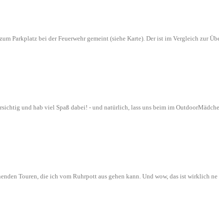
n zum Parkplatz bei der Feuerwehr gemeint (siehe Karte). Der ist im Vergleich zur
orsichtig und hab viel Spaß dabei! - und natürlich, lass uns beim im OutdoorMädch
nenden Touren, die ich vom Ruhrpott aus gehen kann. Und wow, das ist wirklich n