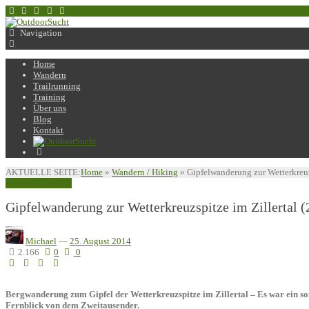
Navigation
Home
Wandern
Trailrunning
Training
Über uns
Blog
Kontakt
AKTUELLE SEITE:
Home
»
Wandern / Hiking
»
Gipfelwanderung zur Wetterkreuz
Wandern / Hiking
Gipfelwanderung zur Wetterkreuzspitze im Zillertal 
Michael
—
25. August 2014
2.166
0
0
Bergwanderung zum Gipfel der Wetterkreuzspitze im Zillertal – Es war ein so
Fernblick von dem Zweitausender.