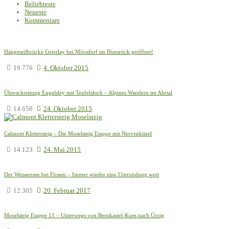
Beliebteste
Neueste
Kommentare
Hängeseilbrücke Geierlay bei Mörsdorf im Hunsrück geöffnet!
19.776
4. Oktober 2015
Überschreitung Engelsley mit Teufelsloch – Alpines Wandern im Ahrtal
14.658
24. Oktober 2015
Calmont Klettersteig – Die Moselsteig Etappe mit Nervenkitzel
14.123
24. Mai 2015
Der Weissensee bei Füssen – Immer wieder eine Umrundung wert
12.305
20. Februar 2017
Moselsteig Etappe 11 – Unterwegs von Bernkastel-Kues nach Ürzig