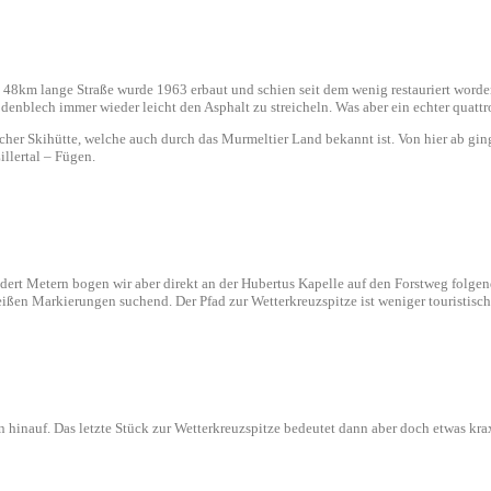
ie 48km lange Straße wurde 1963 erbaut und schien seit dem wenig restauriert wor
blech immer wieder leicht den Asphalt zu streicheln. Was aber ein echter quattro i
r Skihütte, welche auch durch das Murmeltier Land bekannt ist. Von hier ab ging
llertal – Fügen.
undert Metern bogen wir aber direkt an der Hubertus Kapelle auf den Forstweg folg
weißen Markierungen suchend. Der Pfad zur Wetterkreuzspitze ist weniger touristis
n hinauf. Das letzte Stück zur Wetterkreuzspitze bedeutet dann aber doch etwas kra