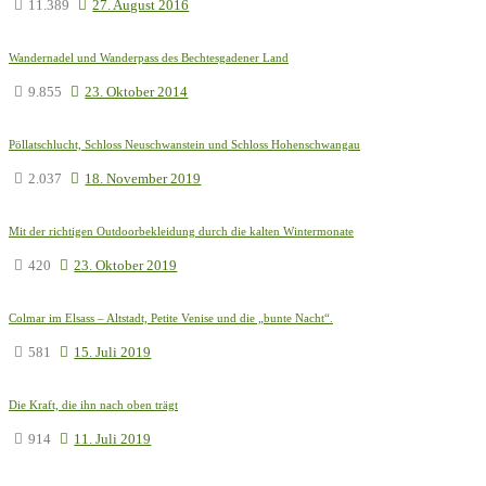
11.389
27. August 2016
Wandernadel und Wanderpass des Bechtesgadener Land
9.855
23. Oktober 2014
Pöllatschlucht, Schloss Neuschwanstein und Schloss Hohenschwangau
2.037
18. November 2019
Mit der richtigen Outdoorbekleidung durch die kalten Wintermonate
420
23. Oktober 2019
Colmar im Elsass – Altstadt, Petite Venise und die „bunte Nacht“.
581
15. Juli 2019
Die Kraft, die ihn nach oben trägt
914
11. Juli 2019