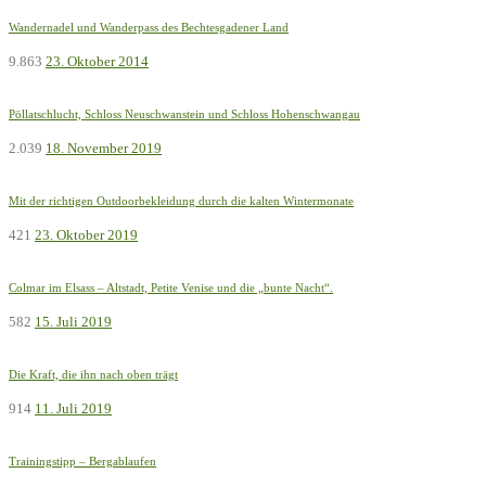
Wandernadel und Wanderpass des Bechtesgadener Land
9.863
23. Oktober 2014
Pöllatschlucht, Schloss Neuschwanstein und Schloss Hohenschwangau
2.039
18. November 2019
Mit der richtigen Outdoorbekleidung durch die kalten Wintermonate
421
23. Oktober 2019
Colmar im Elsass – Altstadt, Petite Venise und die „bunte Nacht“.
582
15. Juli 2019
Die Kraft, die ihn nach oben trägt
914
11. Juli 2019
Trainingstipp – Bergablaufen