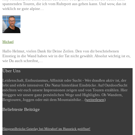
spannenden Touren, die ich vom Ruhrpott aus gehen kann. Und wow, das ist
wirklich ne gute alpine…
Michael
Hallo Helmut, vielen Dank für Deine Zeilen. Den von dir beschriebenen
Einstieg in die Wand haben wir in der Tat nicht gewählt. Absolut wichtig ist es,
wie Du auch schreibst,…
Über Uns
Leidenschaft, Enthusiasmus, Affinität oder Sucht - Wer draußen aktiv ist, der
lebt und erlebt intensiver. Die Natur hinterlässt Eindrücke. Auf OutdoorSucht
möchten wir euch unsere Impressionen zeigen und von Touren erzählen. Hier
bloggen wir unsere ganz persönlichen Wege und Highlights. Ob Wandern,
Bergtouren, Joggen oder mit dem Mountainbike...
(weiterlesen)
Beliebteste Beiträge
Hängeseilbrücke Geierlay bei Mörsdorf im Hunsrück geöffnet!