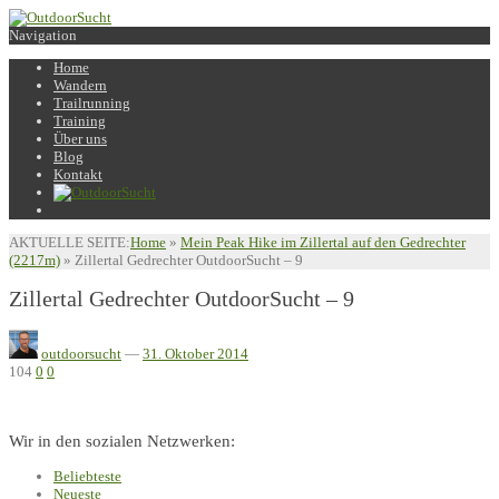
Navigation
Home
Wandern
Trailrunning
Training
Über uns
Blog
Kontakt
AKTUELLE SEITE:
Home
»
Mein Peak Hike im Zillertal auf den Gedrechter
(2217m)
»
Zillertal Gedrechter OutdoorSucht – 9
Zillertal Gedrechter OutdoorSucht – 9
outdoorsucht
—
31. Oktober 2014
104
0
0
Wir in den sozialen Netzwerken:
Beliebteste
Neueste