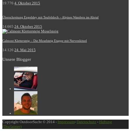
19.776
4. Oktober 2015
Überschreitung Engelsley mit Teufelsloch – Alpines Wandern im Ahrtal
14.665
24. Oktober 2015
Calmont Klettersteig – Die Moselsteig Etappe mit Nervenkitzel
14.126
24. Mai 2015
Unsere Blogger
Copyright OutdoorSucht © 2014 -
Impressum
-
Datenschutz
-
Haftung
(Disclaimer)