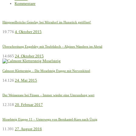
Kommentare
Hängeseilbrücke Geierlay bei Mörsdorf im Hunsrück geöffnet!
19.776
4. Oktober 2015
Überschreitung Engelsley mit Teufelsloch – Alpines Wandern im Ahrtal
14.665
24. Oktober 2015
Calmont Klettersteig – Die Moselsteig Etappe mit Nervenkitzel
14.126
24. Mai 2015
Der Weissensee bei Füssen – Immer wieder eine Umrundung wert
12.318
20. Februar 2017
Moselsteig Etappe 11 – Unterwegs von Bernkastel-Kues nach Ürzig
11.391
27. August 2016