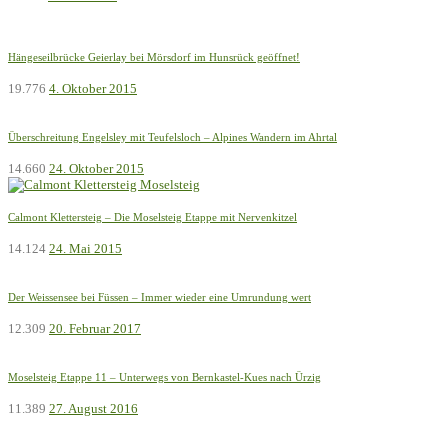
Hängeseilbrücke Geierlay bei Mörsdorf im Hunsrück geöffnet!
19.776
4. Oktober 2015
Überschreitung Engelsley mit Teufelsloch – Alpines Wandern im Ahrtal
14.660
24. Oktober 2015
Calmont Klettersteig – Die Moselsteig Etappe mit Nervenkitzel
14.124
24. Mai 2015
Der Weissensee bei Füssen – Immer wieder eine Umrundung wert
12.309
20. Februar 2017
Moselsteig Etappe 11 – Unterwegs von Bernkastel-Kues nach Ürzig
11.389
27. August 2016