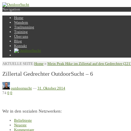
Navigation
Home
Wandern
Trailrunning
Training
Über uns
Blog
Kontakt
AKTUELLE SEITE:
Home
»
Mein Peak Hike im Zillertal auf den Gedrechter (22
Zillertal Gedrechter OutdoorSucht – 6
outdoorsucht
—
31. Oktober 2014
74
0
0
Wir in den sozialen Netzwerken:
Beliebteste
Neueste
Kommentare