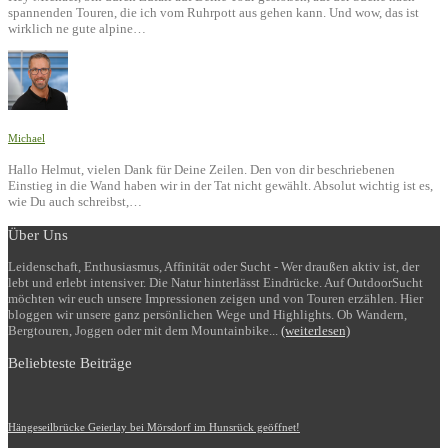
spannenden Touren, die ich vom Ruhrpott aus gehen kann. Und wow, das ist
wirklich ne gute alpine…
Michael
Hallo Helmut, vielen Dank für Deine Zeilen. Den von dir beschriebenen
Einstieg in die Wand haben wir in der Tat nicht gewählt. Absolut wichtig ist es,
wie Du auch schreibst,…
Über Uns
Leidenschaft, Enthusiasmus, Affinität oder Sucht - Wer draußen aktiv ist, der
lebt und erlebt intensiver. Die Natur hinterlässt Eindrücke. Auf OutdoorSucht
möchten wir euch unsere Impressionen zeigen und von Touren erzählen. Hier
bloggen wir unsere ganz persönlichen Wege und Highlights. Ob Wandern,
Bergtouren, Joggen oder mit dem Mountainbike...
(weiterlesen)
Beliebteste Beiträge
Hängeseilbrücke Geierlay bei Mörsdorf im Hunsrück geöffnet!