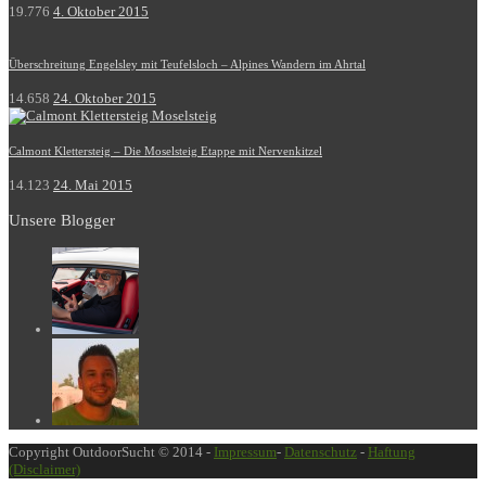
19.776
4. Oktober 2015
Überschreitung Engelsley mit Teufelsloch – Alpines Wandern im Ahrtal
14.658
24. Oktober 2015
Calmont Klettersteig – Die Moselsteig Etappe mit Nervenkitzel
14.123
24. Mai 2015
Unsere Blogger
Copyright OutdoorSucht © 2014 -
Impressum
-
Datenschutz
-
Haftung
(Disclaimer)