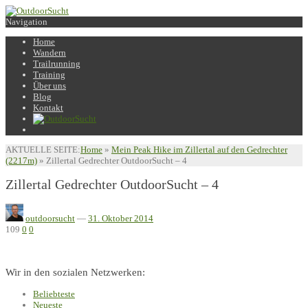
Navigation
Home
Wandern
Trailrunning
Training
Über uns
Blog
Kontakt
AKTUELLE SEITE:
Home
»
Mein Peak Hike im Zillertal auf den Gedrechter
(2217m)
»
Zillertal Gedrechter OutdoorSucht – 4
Zillertal Gedrechter OutdoorSucht – 4
outdoorsucht
—
31. Oktober 2014
109
0
0
Wir in den sozialen Netzwerken:
Beliebteste
Neueste