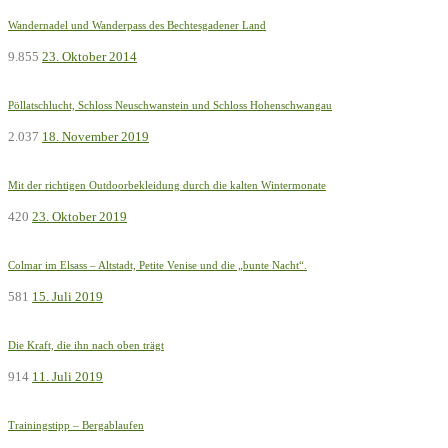
Wandernadel und Wanderpass des Bechtesgadener Land
9.855
23. Oktober 2014
Pöllatschlucht, Schloss Neuschwanstein und Schloss Hohenschwangau
2.037
18. November 2019
Mit der richtigen Outdoorbekleidung durch die kalten Wintermonate
420
23. Oktober 2019
Colmar im Elsass – Altstadt, Petite Venise und die „bunte Nacht“.
581
15. Juli 2019
Die Kraft, die ihn nach oben trägt
914
11. Juli 2019
Trainingstipp – Bergablaufen