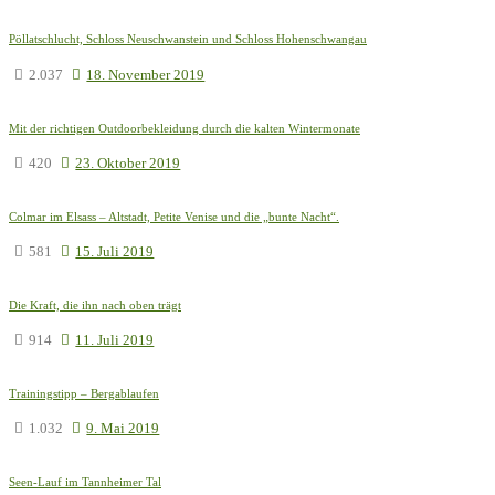
Pöllatschlucht, Schloss Neuschwanstein und Schloss Hohenschwangau
2.037
18. November 2019
Mit der richtigen Outdoorbekleidung durch die kalten Wintermonate
420
23. Oktober 2019
Colmar im Elsass – Altstadt, Petite Venise und die „bunte Nacht“.
581
15. Juli 2019
Die Kraft, die ihn nach oben trägt
914
11. Juli 2019
Trainingstipp – Bergablaufen
1.032
9. Mai 2019
Seen-Lauf im Tannheimer Tal