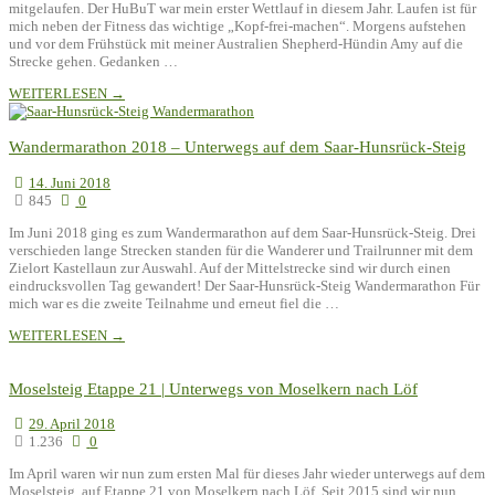
mitgelaufen. Der HuBuT war mein erster Wettlauf in diesem Jahr. Laufen ist für
mich neben der Fitness das wichtige „Kopf-frei-machen“. Morgens aufstehen
und vor dem Frühstück mit meiner Australien Shepherd-Hündin Amy auf die
Strecke gehen. Gedanken …
WEITERLESEN →
Wandermarathon 2018 – Unterwegs auf dem Saar-Hunsrück-Steig
14. Juni 2018
845
0
Im Juni 2018 ging es zum Wandermarathon auf dem Saar-Hunsrück-Steig. Drei
verschieden lange Strecken standen für die Wanderer und Trailrunner mit dem
Zielort Kastellaun zur Auswahl. Auf der Mittelstrecke sind wir durch einen
eindrucksvollen Tag gewandert! Der Saar-Hunsrück-Steig Wandermarathon Für
mich war es die zweite Teilnahme und erneut fiel die …
WEITERLESEN →
Moselsteig Etappe 21 | Unterwegs von Moselkern nach Löf
29. April 2018
1.236
0
Im April waren wir nun zum ersten Mal für dieses Jahr wieder unterwegs auf dem
Moselsteig, auf Etappe 21 von Moselkern nach Löf. Seit 2015 sind wir nun