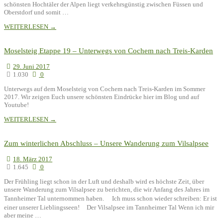
schönsten Hochtäler der Alpen liegt verkehrsgünstig zwischen Füssen und
Oberstdorf und somit …
WEITERLESEN →
Moselsteig Etappe 19 – Unterwegs von Cochem nach Treis-Karden
29. Juni 2017
1.030
0
Unterwegs auf dem Moselsteig von Cochem nach Treis-Karden im Sommer
2017. Wir zeigen Euch unsere schönsten Eindrücke hier im Blog und auf
Youtube!
WEITERLESEN →
Zum winterlichen Abschluss – Unsere Wanderung zum Vilsalpsee
18. März 2017
1.645
0
Der Frühling liegt schon in der Luft und deshalb wird es höchste Zeit, über
unsere Wanderung zum Vilsalpsee zu berichten, die wir Anfang des Jahres im
Tannheimer Tal unternommen haben. Ich muss schon wieder schreiben: Er ist
einer unserer Lieblingsseen! Der Vilsalpsee im Tannheimer Tal Wenn ich mir
aber meine …