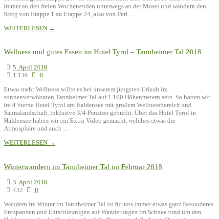
immer an den freien Wochenenden unterwegs an der Mosel und wandern den
Steig von Etappe 1 zu Etappe 24, also von Perl …
WEITERLESEN →
Wellness und gutes Essen im Hotel Tyrol – Tannheimer Tal 2018
5. April 2018
1.136
0
Etwas mehr Wellness sollte es bei unserem jüngsten Urlaub im
sonnenverwöhnten Tannheimer Tal auf 1.100 Höhenmetern sein. So hatten wir
im 4 Sterne Hotel Tyrol am Haldensee mit großem Wellnessbereich und
Saunalandschaft, inklusive 3/4-Pension gebucht. Über das Hotel Tyrol in
Haldensee haben wir ein Extra-Video gemacht, welches etwas die
Atmosphäre und auch …
WEITERLESEN →
Winterwandern im Tannheimer Tal im Februar 2018
3. April 2018
432
0
Wandern im Winter im Tannheimer Tal ist für uns immer etwas ganz Besonderes.
Entspannen und Entschleunigen auf Wanderungen im Schnee rund um den