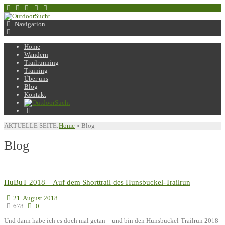
Navigation
Home
Wandern
Trailrunning
Training
Über uns
Blog
Kontakt
AKTUELLE SEITE:
Home
»
Blog
Blog
HuBuT 2018 – Auf dem Shorttrail des Hunsbuckel-Trailrun
21. August 2018
678
0
Und dann habe ich es doch mal getan – und bin den Hunsbuckel-Trailrun 2018