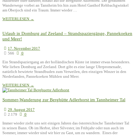
Haldensee oder darüber, hinauf auf die Berghütte Adlerhorst. Die geräumten
Wanderwege vorbei an Tannheim bis hin zum Hotel Gasthof Rehbachgwinkel
am Oberjoch sind ein Traum. Immer wieder …
WEITERLESEN →
Urlaub in Domburg auf Zeeland – Strandspaziergänge, Pannekoeken
und Meer!
17. November 2017
566
0
Ein Strandspaziergang an der holländischen Küste ist immer etwas besonderes.
Wie lieben Domburg auf Zeeland. Dort gibt es eine lange Uferpromenade,
natürlich bewirtete Strandbuden zum Verweilen, den einzigen Winzer in den
Niederlanden, Pannekoeken Mühlen und Meer.
WEITERLESEN →
Sommer-Wanderung zur Berghütte Adlerhorst im Tannheimer Tal
29. August 2017
2.179
0
Immer wieder zieht uns seit einigen Jahren das österreichische Tannheimer Tal
in seinen Bann. Ob im Herbst, über Silvester, im Frühjahr oder nun auch im
Sommer, immer wieder sind wir hier zu Gast, um zu wandern. Eines der