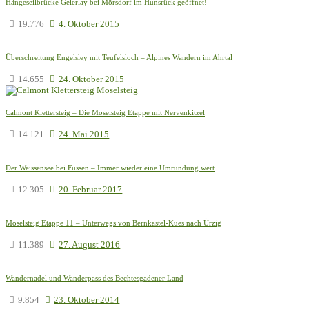
Hängeseilbrücke Geierlay bei Mörsdorf im Hunsrück geöffnet!
19.776
4. Oktober 2015
Überschreitung Engelsley mit Teufelsloch – Alpines Wandern im Ahrtal
14.655
24. Oktober 2015
Calmont Klettersteig – Die Moselsteig Etappe mit Nervenkitzel
14.121
24. Mai 2015
Der Weissensee bei Füssen – Immer wieder eine Umrundung wert
12.305
20. Februar 2017
Moselsteig Etappe 11 – Unterwegs von Bernkastel-Kues nach Ürzig
11.389
27. August 2016
Wandernadel und Wanderpass des Bechtesgadener Land
9.854
23. Oktober 2014