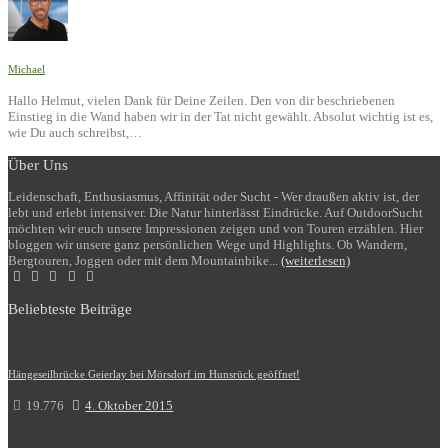
Michael
Hallo Helmut, vielen Dank für Deine Zeilen. Den von dir beschriebenen
Einstieg in die Wand haben wir in der Tat nicht gewählt. Absolut wichtig ist es,
wie Du auch schreibst,…
Über Uns
Leidenschaft, Enthusiasmus, Affinität oder Sucht - Wer draußen aktiv ist, der
lebt und erlebt intensiver. Die Natur hinterlässt Eindrücke. Auf OutdoorSucht
möchten wir euch unsere Impressionen zeigen und von Touren erzählen. Hier
bloggen wir unsere ganz persönlichen Wege und Highlights. Ob Wandern,
Bergtouren, Joggen oder mit dem Mountainbike...
(weiterlesen)
Beliebteste Beiträge
Hängeseilbrücke Geierlay bei Mörsdorf im Hunsrück geöffnet!
19.776
4. Oktober 2015