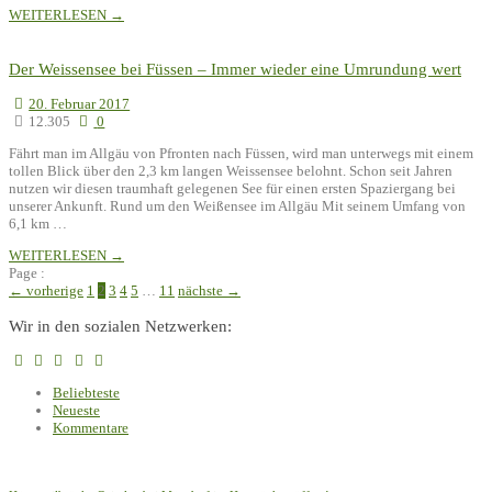
WEITERLESEN →
Der Weissensee bei Füssen – Immer wieder eine Umrundung wert
20. Februar 2017
12.305
0
Fährt man im Allgäu von Pfronten nach Füssen, wird man unterwegs mit einem
tollen Blick über den 2,3 km langen Weissensee belohnt. Schon seit Jahren
nutzen wir diesen traumhaft gelegenen See für einen ersten Spaziergang bei
unserer Ankunft. Rund um den Weißensee im Allgäu Mit seinem Umfang von
6,1 km …
WEITERLESEN →
Page :
← vorherige
1
2
3
4
5
…
11
nächste →
Wir in den sozialen Netzwerken:
Beliebteste
Neueste
Kommentare