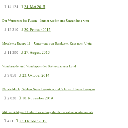
14.124
24. Mai 2015
Der Weissensee bei Füssen – Immer wieder eine Umrundung wert
12.310
20. Februar 2017
Moselsteig Etappe 11 – Unterwegs von Bernkastel-Kues nach Ürzig
11.390
27. August 2016
Wandernadel und Wanderpass des Bechtesgadener Land
9.858
23. Oktober 2014
Pöllatschlucht, Schloss Neuschwanstein und Schloss Hohenschwangau
2.038
18. November 2019
Mit der richtigen Outdoorbekleidung durch die kalten Wintermonate
421
23. Oktober 2019