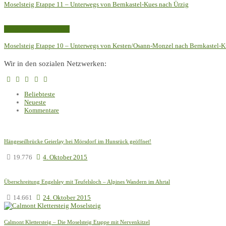
Moselsteig Etappe 11 – Unterwegs von Bernkastel-Kues nach Ürzig
Steige
Wandern / Hiking
Moselsteig Etappe 10 – Unterwegs von Kesten/Osann-Monzel nach Bernkastel-K
Wir in den sozialen Netzwerken:
Beliebteste
Neueste
Kommentare
Hängeseilbrücke Geierlay bei Mörsdorf im Hunsrück geöffnet!
19.776
4. Oktober 2015
Überschreitung Engelsley mit Teufelsloch – Alpines Wandern im Ahrtal
14.661
24. Oktober 2015
Calmont Klettersteig – Die Moselsteig Etappe mit Nervenkitzel