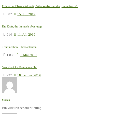
Colmar im Elsass – Altstadt, Petite Venise und die „bunte Nacht“.
582
15. Juli 2019
Die Kraft, die ihn nach oben trägt
914
11. Juli 2019
Trainingstipp – Bergablaufen
1.033
9. Mai 2019
Seen-Lauf im Tannheimer Tal
937
18. Februar 2019
Svenja
Ein wirklich schöner Beitrag!