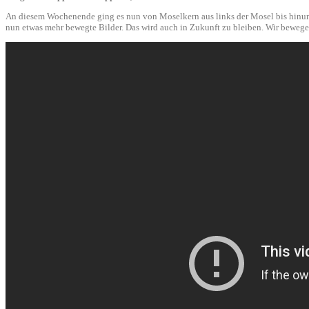
An diesem Wochenende ging es nun von Moselkern aus links der Mosel bis hinunte
nun etwas mehr bewegte Bilder. Das wird auch in Zukunft zu bleiben. Wir bewegen 