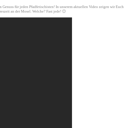
 Genuss für jeden Pfadfetischisten! In unserem aktuellen Video zeigen wir Euch
eszeit an der Mosel. Welche? Fast jede! 🙂