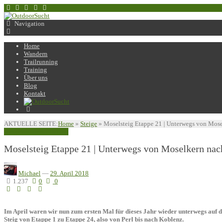
Navigation
Home
Wandern
Trailrunning
Training
Über uns
Blog
Kontakt
AKTUELLE SEITE:
Home
»
Steige
»
Moselsteig Etappe 21 | Unterwegs von Mose
Steige
Wandern / Hiking
Moselsteig Etappe 21 | Unterwegs von Moselkern nac
Michael
—
29. April 2018
1.237
0
0
Im April waren wir nun zum ersten Mal für dieses Jahr wieder unterwegs auf
Steig von Etappe 1 zu Etappe 24, also von Perl bis nach Koblenz.