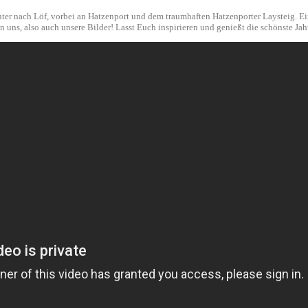
r nach Löf, vorbei an Hatzenport und dem traumhaften Hatzenporter Laysteig. Ein
uns, also auch unsere Bilder! Lasst Euch inspirieren und genießt die schönste Jahr