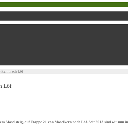
lkern nach Löf
h Löf
 dem Moselsteig, auf Etappe 21 von Moselkern nach Löf. Seit 2015 sind wir nu