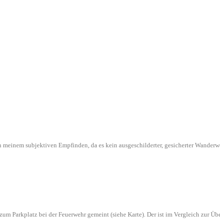
l in meinem subjektiven Empfinden, da es kein ausgeschilderter, gesicherter Wande
n zum Parkplatz bei der Feuerwehr gemeint (siehe Karte). Der ist im Vergleich zur