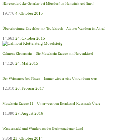
Hängeseilbrücke Geierlay bei Mörsdorf im Hunsrück geöffnet!
19.776
4. Oktober 2015
Überschreitung Engelsley mit Teufelsloch – Alpines Wandern im Ahrtal
14.663
24. Oktober 2015
Calmont Klettersteig – Die Moselsteig Etappe mit Nervenkitzel
14.126
24. Mai 2015
Der Weissensee bei Füssen – Immer wieder eine Umrundung wert
12.310
20. Februar 2017
Moselsteig Etappe 11 – Unterwegs von Bernkastel-Kues nach Ürzig
11.390
27. August 2016
Wandernadel und Wanderpass des Bechtesgadener Land
9.858
23. Oktober 2014