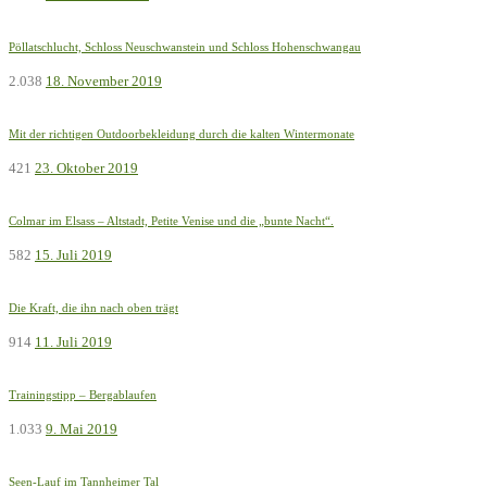
Pöllatschlucht, Schloss Neuschwanstein und Schloss Hohenschwangau
2.038
18. November 2019
Mit der richtigen Outdoorbekleidung durch die kalten Wintermonate
421
23. Oktober 2019
Colmar im Elsass – Altstadt, Petite Venise und die „bunte Nacht“.
582
15. Juli 2019
Die Kraft, die ihn nach oben trägt
914
11. Juli 2019
Trainingstipp – Bergablaufen
1.033
9. Mai 2019
Seen-Lauf im Tannheimer Tal