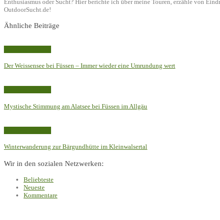
Enthusiasmus oder Sucht? Hier berichte ich über meine Touren, erzähle von Ein
OutdoorSucht.de!
Ähnliche Beiträge
Wandern / Hiking
Der Weissensee bei Füssen – Immer wieder eine Umrundung wert
Wandern / Hiking
Mystische Stimmung am Alatsee bei Füssen im Allgäu
Wandern / Hiking
Winterwanderung zur Bärgundhütte im Kleinwalsertal
Wir in den sozialen Netzwerken:
Beliebteste
Neueste
Kommentare