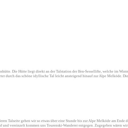
tte. Die Hütte liegt direkt an der Talstation der Ifen-Sessellifte, welche im Winte
er durch das schöne idyllische Tal leicht ansteigend hinauf zur Alpe Melköde. Die
ren Talseite gehen wir so etwas über eine Stunde bis zur Alpe Melköde am Ende des 
f und vereinzelt kommen uns Tourenski-Wanderer entgegen. Zugegeben wären wir jet