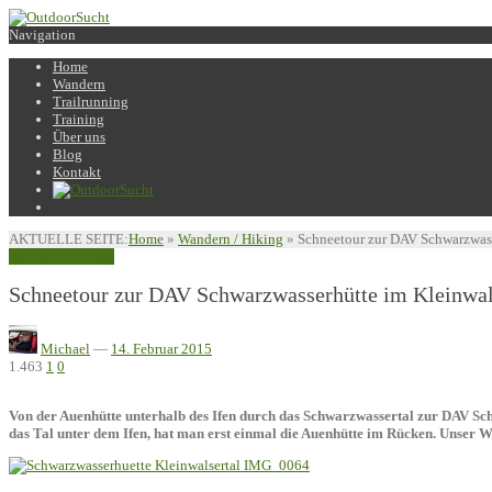
Navigation
Home
Wandern
Trailrunning
Training
Über uns
Blog
Kontakt
AKTUELLE SEITE:
Home
»
Wandern / Hiking
»
Schneetour zur DAV Schwarzwass
Wandern / Hiking
Schneetour zur DAV Schwarzwasserhütte im Kleinwal
Michael
—
14. Februar 2015
1.463
1
0
Von der Auenhütte unterhalb des Ifen durch das Schwarzwassertal zur DAV Sch
das Tal unter dem Ifen, hat man erst einmal die Auenhütte im Rücken. Unser Wa