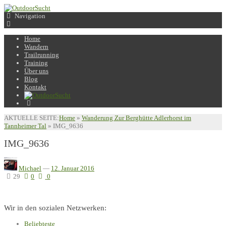
Navigation
Home
Wandern
Trailrunning
Training
Über uns
Blog
Kontakt
AKTUELLE SEITE:
Home
»
Wanderung Zur Berghütte Adlerhorst im
Tannheimer Tal
»
IMG_9636
IMG_9636
Michael
—
12. Januar 2016
29
0
0
Wir in den sozialen Netzwerken:
Beliebteste