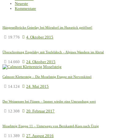
Neueste
Kommentare
Hängeseilbrücke Geierlay bei Mörsdorf im Hunsrück geöffnet!
19.776
4. Oktober 2015
Überschreitung Engelsley mit Teufelsloch – Alpines Wandern im Ahrtal
14.660
24. Oktober 2015
Calmont Klettersteig – Die Moselsteig Etappe mit Nervenkitzel
14.124
24. Mai 2015
Der Weissensee bei Füssen – Immer wieder eine Umrundung wert
12.308
20. Februar 2017
Moselsteig Etappe 11 – Unterwegs von Bernkastel-Kues nach Ürzig
11.389
27. August 2016