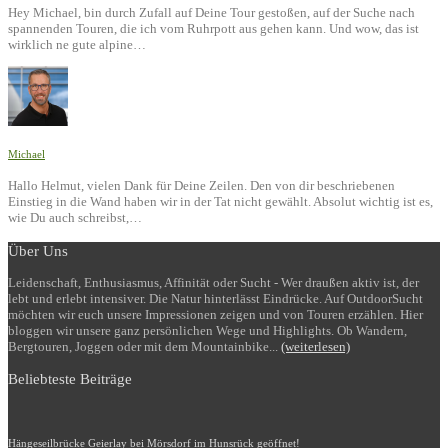
Hey Michael, bin durch Zufall auf Deine Tour gestoßen, auf der Suche nach
spannenden Touren, die ich vom Ruhrpott aus gehen kann. Und wow, das ist
wirklich ne gute alpine…
Michael
Hallo Helmut, vielen Dank für Deine Zeilen. Den von dir beschriebenen
Einstieg in die Wand haben wir in der Tat nicht gewählt. Absolut wichtig ist es,
wie Du auch schreibst,…
Über Uns
Leidenschaft, Enthusiasmus, Affinität oder Sucht - Wer draußen aktiv ist, der
lebt und erlebt intensiver. Die Natur hinterlässt Eindrücke. Auf OutdoorSucht
möchten wir euch unsere Impressionen zeigen und von Touren erzählen. Hier
bloggen wir unsere ganz persönlichen Wege und Highlights. Ob Wandern,
Bergtouren, Joggen oder mit dem Mountainbike...
(weiterlesen)
Beliebteste Beiträge
Hängeseilbrücke Geierlay bei Mörsdorf im Hunsrück geöffnet!