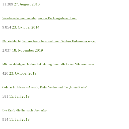
11.389
27. August 2016
Wandernadel und Wanderpass des Bechtesgadener Land
9.854
23. Oktober 2014
Pöllatschlucht, Schloss Neuschwanstein und Schloss Hohenschwangau
2.037
18. November 2019
Mit der richtigen Outdoorbekleidung durch die kalten Wintermonate
420
23. Oktober 2019
Colmar im Elsass – Altstadt, Petite Venise und die „bunte Nacht“.
581
15. Juli 2019
Die Kraft, die ihn nach oben trägt
914
11. Juli 2019