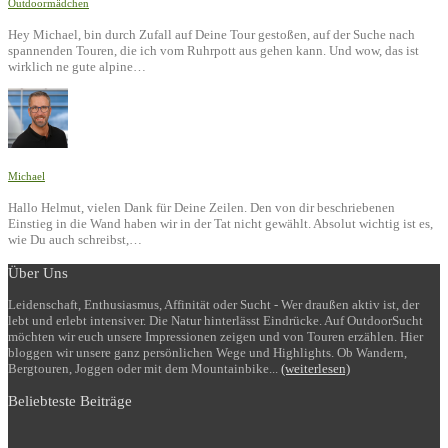
Outdoormädchen
Hey Michael, bin durch Zufall auf Deine Tour gestoßen, auf der Suche nach
spannenden Touren, die ich vom Ruhrpott aus gehen kann. Und wow, das ist
wirklich ne gute alpine…
Michael
Hallo Helmut, vielen Dank für Deine Zeilen. Den von dir beschriebenen
Einstieg in die Wand haben wir in der Tat nicht gewählt. Absolut wichtig ist es,
wie Du auch schreibst,…
Über Uns
Leidenschaft, Enthusiasmus, Affinität oder Sucht - Wer draußen aktiv ist, der
lebt und erlebt intensiver. Die Natur hinterlässt Eindrücke. Auf OutdoorSucht
möchten wir euch unsere Impressionen zeigen und von Touren erzählen. Hier
bloggen wir unsere ganz persönlichen Wege und Highlights. Ob Wandern,
Bergtouren, Joggen oder mit dem Mountainbike...
(weiterlesen)
Beliebteste Beiträge