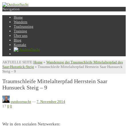
Navigation
Home
Wandern
Trailrunning
Training
Über uns
Blog
Kontakt
AKTUELLE SEITE:
Home
»
Wanderung der Traumschleife Mittelalterpfad des
Saar-Hunsrück-Steig
»
Traumschleife Mittelalterpfad Herrstein Saar Hunsueck
Steig – 9
Traumschleife Mittelalterpfad Herrstein Saar
Hunsueck Steig – 9
outdoorsucht
—
7. November 2014
17
0
0
Wir in den sozialen Netzwerken: