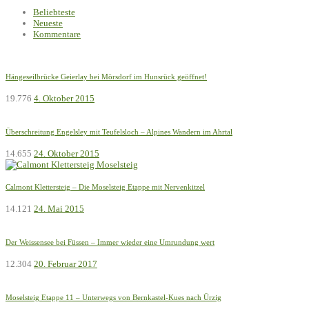
Beliebteste
Neueste
Kommentare
Hängeseilbrücke Geierlay bei Mörsdorf im Hunsrück geöffnet!
19.776
4. Oktober 2015
Überschreitung Engelsley mit Teufelsloch – Alpines Wandern im Ahrtal
14.655
24. Oktober 2015
Calmont Klettersteig – Die Moselsteig Etappe mit Nervenkitzel
14.121
24. Mai 2015
Der Weissensee bei Füssen – Immer wieder eine Umrundung wert
12.304
20. Februar 2017
Moselsteig Etappe 11 – Unterwegs von Bernkastel-Kues nach Ürzig