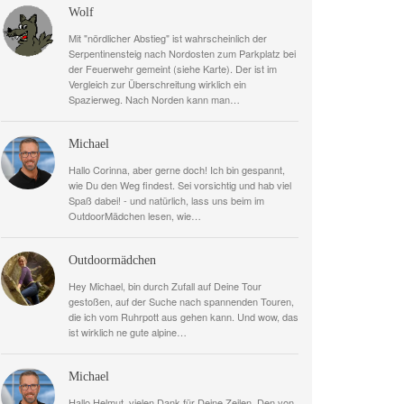
Wolf
Mit "nördlicher Abstieg" ist wahrscheinlich der
Serpentinensteig nach Nordosten zum Parkplatz bei
der Feuerwehr gemeint (siehe Karte). Der ist im
Vergleich zur Überschreitung wirklich ein
Spazierweg. Nach Norden kann man…
Michael
Hallo Corinna, aber gerne doch! Ich bin gespannt,
wie Du den Weg findest. Sei vorsichtig und hab viel
Spaß dabei! - und natürlich, lass uns beim im
OutdoorMädchen lesen, wie…
Outdoormädchen
Hey Michael, bin durch Zufall auf Deine Tour
gestoßen, auf der Suche nach spannenden Touren,
die ich vom Ruhrpott aus gehen kann. Und wow, das
ist wirklich ne gute alpine…
Michael
Hallo Helmut, vielen Dank für Deine Zeilen. Den von