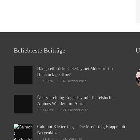
Beliebteste Beiträge
U
Hängeseilbrücke Geierlay bei Mörsdorf im
Hunsrück geöffnet!
19.776
4. Oktober 2015
Überschreitung Engelsley mit Teufelsloch –
Alpines Wandern im Ahrtal
14.655
24. Oktober 2015
Calmont Klettersteig – Die Moselsteig Etappe mit
Nervenkitzel
14.121
24. Mai 2015