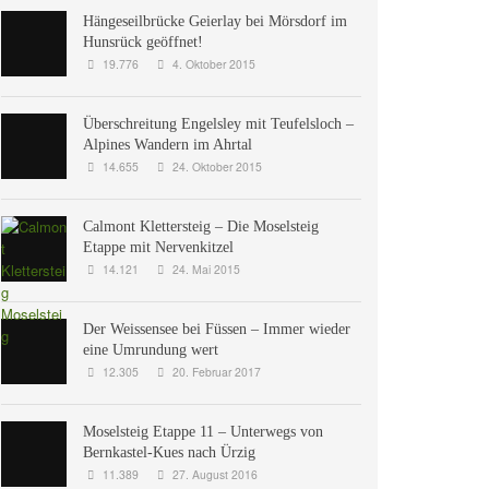
Hängeseilbrücke Geierlay bei Mörsdorf im
Hunsrück geöffnet!
19.776
4. Oktober 2015
Überschreitung Engelsley mit Teufelsloch –
Alpines Wandern im Ahrtal
14.655
24. Oktober 2015
Calmont Klettersteig – Die Moselsteig
Etappe mit Nervenkitzel
14.121
24. Mai 2015
Der Weissensee bei Füssen – Immer wieder
eine Umrundung wert
12.305
20. Februar 2017
Moselsteig Etappe 11 – Unterwegs von
Bernkastel-Kues nach Ürzig
11.389
27. August 2016