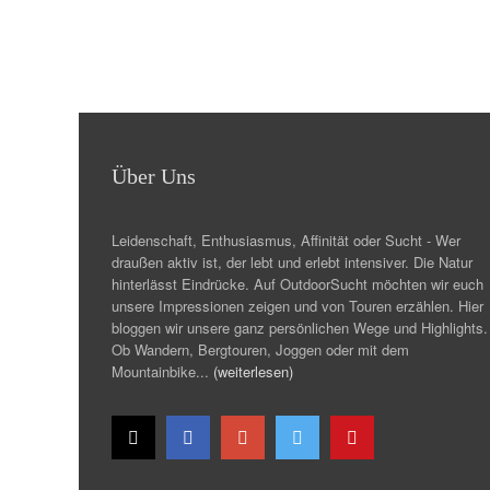
Über Uns
Leidenschaft, Enthusiasmus, Affinität oder Sucht - Wer
draußen aktiv ist, der lebt und erlebt intensiver. Die Natur
hinterlässt Eindrücke. Auf OutdoorSucht möchten wir euch
unsere Impressionen zeigen und von Touren erzählen. Hier
bloggen wir unsere ganz persönlichen Wege und Highlights.
Ob Wandern, Bergtouren, Joggen oder mit dem
Mountainbike...
(weiterlesen)