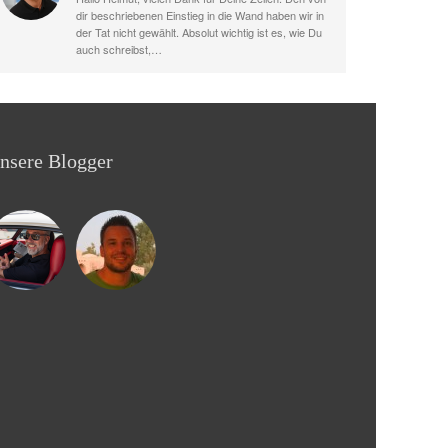
dir beschriebenen Einstieg in die Wand haben wir in
der Tat nicht gewählt. Absolut wichtig ist es, wie Du
auch schreibst,…
nsere Blogger