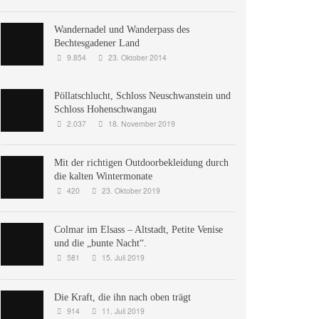
Wandernadel und Wanderpass des
Bechtesgadener Land
9.854
23. Oktober 2014
Pöllatschlucht, Schloss Neuschwanstein und
Schloss Hohenschwangau
2.037
18. November 2019
Mit der richtigen Outdoorbekleidung durch
die kalten Wintermonate
420
23. Oktober 2019
Colmar im Elsass – Altstadt, Petite Venise
und die „bunte Nacht“.
581
15. Juli 2019
Die Kraft, die ihn nach oben trägt
914
11. Juli 2019