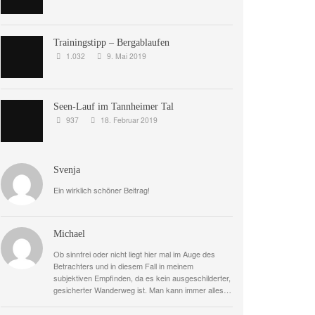
Trainingstipp – Bergablaufen
1.032
9. Mai 2019
Seen-Lauf im Tannheimer Tal
937
18. Februar 2019
Svenja
Ein wirklich schöner Beitrag!
Michael
Ob sinnfrei oder nicht liegt hier mal im Auge des
Betrachters und in diesem Fall in meinem
subjektiven Empfinden, da es kein ausgeschilderter,
gesicherter Wanderweg ist. Man kann immer alles…