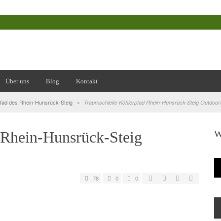
Über uns
Blog
Kontakt
fad des Rhein-Hunsrück-Steig
»
Traumschleife Köhlerpfad Rhein-Hunsrück-Steig Outdoor
W
 Rhein-Hunsrück-Steig
78
0
0