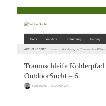
Home
Wandern
Trailrunning
Training
Home
»
Wanderung der Traumschleife Köhlerp
AKTUELLE SEITE:
Traumschleife Köhlerpfad
OutdoorSucht – 6
outdoorsucht
—
31. Oktober 2014