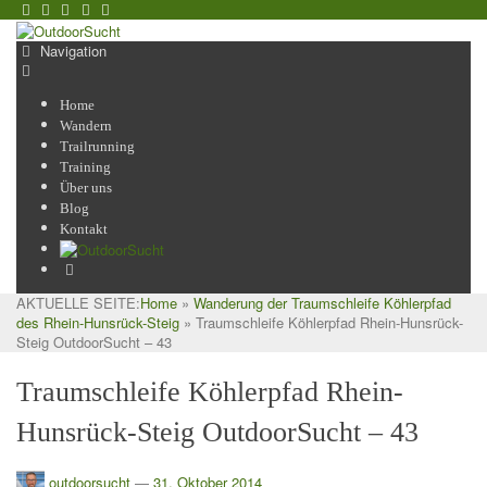
Navigation
Home
Wandern
Trailrunning
Training
Über uns
Blog
Kontakt
AKTUELLE SEITE:
Home
»
Wanderung der Traumschleife Köhlerpfad
des Rhein-Hunsrück-Steig
»
Traumschleife Köhlerpfad Rhein-Hunsrück-
Steig OutdoorSucht – 43
Traumschleife Köhlerpfad Rhein-
Hunsrück-Steig OutdoorSucht – 43
outdoorsucht
—
31. Oktober 2014