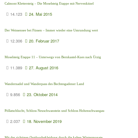
Calmont Klettersteig – Die Moselsteig Etappe mit Nervenkitzel
14.123
24. Mai 2015
Der Weissensee bei Füssen – Immer wieder eine Umrundung wert
12.306
20. Februar 2017
Moselsteig Etappe 11 – Unterwegs von Bernkastel-Kues nach Ürzig
11.389
27. August 2016
Wandernadel und Wanderpass des Bechtesgadener Land
9.856
23. Oktober 2014
Pöllatschlucht, Schloss Neuschwanstein und Schloss Hohenschwangau
2.037
18. November 2019
Mit der richtigen Outdoorbekleidung durch die kalten Wintermonate