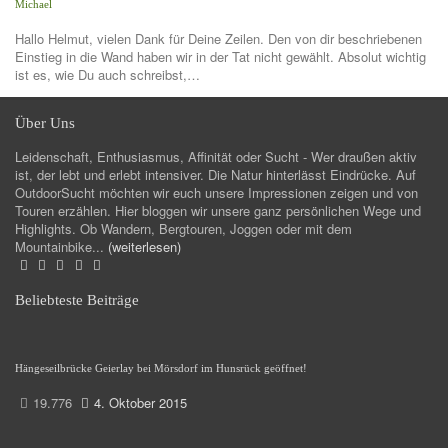
Michael
Hallo Helmut, vielen Dank für Deine Zeilen. Den von dir beschriebenen
Einstieg in die Wand haben wir in der Tat nicht gewählt. Absolut wichtig
ist es, wie Du auch schreibst,…
Über Uns
Leidenschaft, Enthusiasmus, Affinität oder Sucht - Wer draußen aktiv
ist, der lebt und erlebt intensiver. Die Natur hinterlässt Eindrücke. Auf
OutdoorSucht möchten wir euch unsere Impressionen zeigen und von
Touren erzählen. Hier bloggen wir unsere ganz persönlichen Wege und
Highlights. Ob Wandern, Bergtouren, Joggen oder mit dem
Mountainbike...
(weiterlesen)
Beliebteste Beiträge
Hängeseilbrücke Geierlay bei Mörsdorf im Hunsrück geöffnet!
19.776
4. Oktober 2015