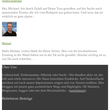
Outdoormädchen
Hey Michael, bin durch Zufall auf Deine Tour gestoßen, auf der Suche nach
spannenden Touren, die ich vom Ruhrpott aus gehen kann. Und wow, das ist
wirklich ne gute alpine…
Michael
Hallo Helmut, vielen Dank für Deine Zeilen. Den von dir beschriebenen
Einstieg in die Wand haben wir in der Tat nicht gewählt. Absolut wichtig ist es,
wie Du auch schreibst,…
Über Uns
Leidenschaft, Enthusiasmus, Affinität oder Sucht - Wer draußen aktiv ist, der
lebt und erlebt intensiver. Die Natur hinterlässt Eindrücke. Auf OutdoorSucht
möchten wir euch unsere Impressionen zeigen und von Touren erzählen. Hier
bloggen wir unsere ganz persönlichen Wege und Highlights. Ob Wandern,
Bergtouren, Joggen oder mit dem Mountainbike...
(weiterlesen)
Beliebteste Beiträge