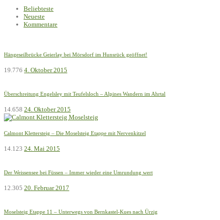
Beliebteste
Neueste
Kommentare
Hängeseilbrücke Geierlay bei Mörsdorf im Hunsrück geöffnet!
19.776
4. Oktober 2015
Überschreitung Engelsley mit Teufelsloch – Alpines Wandern im Ahrtal
14.658
24. Oktober 2015
Calmont Klettersteig – Die Moselsteig Etappe mit Nervenkitzel
14.123
24. Mai 2015
Der Weissensee bei Füssen – Immer wieder eine Umrundung wert
12.305
20. Februar 2017
Moselsteig Etappe 11 – Unterwegs von Bernkastel-Kues nach Ürzig