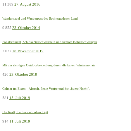
11.389
27. August 2016
Wandernadel und Wanderpass des Bechtesgadener Land
9.855
23. Oktober 2014
Pöllatschlucht, Schloss Neuschwanstein und Schloss Hohenschwangau
2.037
18. November 2019
Mit der richtigen Outdoorbekleidung durch die kalten Wintermonate
420
23. Oktober 2019
Colmar im Elsass – Altstadt, Petite Venise und die „bunte Nacht“.
581
15. Juli 2019
Die Kraft, die ihn nach oben trägt
914
11. Juli 2019