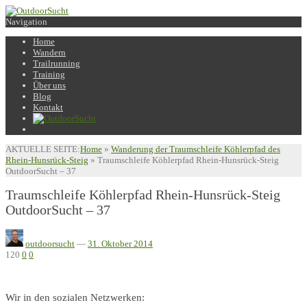
Navigation
Home
Wandern
Trailrunning
Training
Über uns
Blog
Kontakt
AKTUELLE SEITE:
Home
»
Wanderung der Traumschleife Köhlerpfad des
Rhein-Hunsrück-Steig
»
Traumschleife Köhlerpfad Rhein-Hunsrück-Steig
OutdoorSucht – 37
Traumschleife Köhlerpfad Rhein-Hunsrück-Steig
OutdoorSucht – 37
outdoorsucht
—
31. Oktober 2014
120
0
0
Wir in den sozialen Netzwerken: