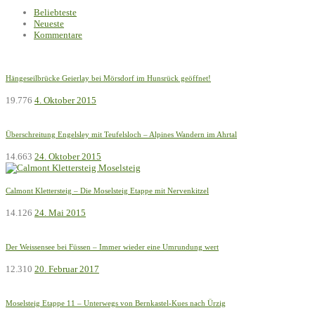
Beliebteste
Neueste
Kommentare
Hängeseilbrücke Geierlay bei Mörsdorf im Hunsrück geöffnet!
19.776
4. Oktober 2015
Überschreitung Engelsley mit Teufelsloch – Alpines Wandern im Ahrtal
14.663
24. Oktober 2015
Calmont Klettersteig – Die Moselsteig Etappe mit Nervenkitzel
14.126
24. Mai 2015
Der Weissensee bei Füssen – Immer wieder eine Umrundung wert
12.310
20. Februar 2017
Moselsteig Etappe 11 – Unterwegs von Bernkastel-Kues nach Ürzig