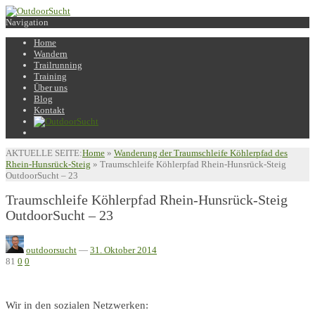
Navigation
Home
Wandern
Trailrunning
Training
Über uns
Blog
Kontakt
AKTUELLE SEITE:
Home
»
Wanderung der Traumschleife Köhlerpfad des
Rhein-Hunsrück-Steig
»
Traumschleife Köhlerpfad Rhein-Hunsrück-Steig
OutdoorSucht – 23
Traumschleife Köhlerpfad Rhein-Hunsrück-Steig
OutdoorSucht – 23
outdoorsucht
—
31. Oktober 2014
81
0
0
Wir in den sozialen Netzwerken: