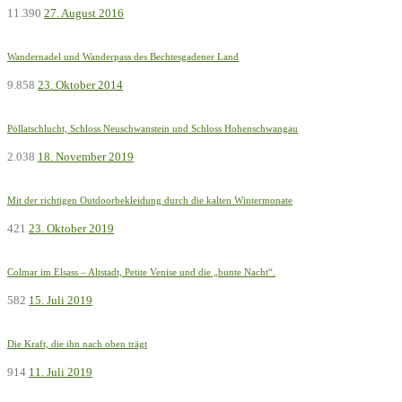
11.390
27. August 2016
Wandernadel und Wanderpass des Bechtesgadener Land
9.858
23. Oktober 2014
Pöllatschlucht, Schloss Neuschwanstein und Schloss Hohenschwangau
2.038
18. November 2019
Mit der richtigen Outdoorbekleidung durch die kalten Wintermonate
421
23. Oktober 2019
Colmar im Elsass – Altstadt, Petite Venise und die „bunte Nacht“.
582
15. Juli 2019
Die Kraft, die ihn nach oben trägt
914
11. Juli 2019