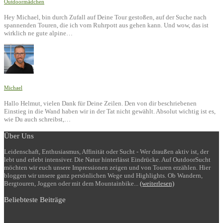
Outdoormädchen
Hey Michael, bin durch Zufall auf Deine Tour gestoßen, auf der Suche nach
spannenden Touren, die ich vom Ruhrpott aus gehen kann. Und wow, das ist
wirklich ne gute alpine…
Michael
Hallo Helmut, vielen Dank für Deine Zeilen. Den von dir beschriebenen
Einstieg in die Wand haben wir in der Tat nicht gewählt. Absolut wichtig ist es,
wie Du auch schreibst,…
Über Uns
Leidenschaft, Enthusiasmus, Affinität oder Sucht - Wer draußen aktiv ist, der
lebt und erlebt intensiver. Die Natur hinterlässt Eindrücke. Auf OutdoorSucht
möchten wir euch unsere Impressionen zeigen und von Touren erzählen. Hier
bloggen wir unsere ganz persönlichen Wege und Highlights. Ob Wandern,
Bergtouren, Joggen oder mit dem Mountainbike...
(weiterlesen)
Beliebteste Beiträge