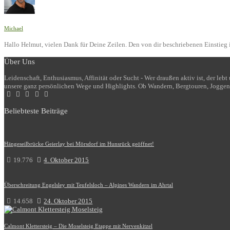
Michael
Hallo Helmut, vielen Dank für Deine Zeilen. Den von dir beschriebenen Einstieg i
Über Uns
Leidenschaft, Enthusiasmus, Affinität oder Sucht - Wer draußen aktiv ist, der le
unsere ganz persönlichen Wege und Highlights. Ob Wandern, Bergtouren, Joggen
Beliebteste Beiträge
Hängeseilbrücke Geierlay bei Mörsdorf im Hunsrück geöffnet!
19.776
4. Oktober 2015
Überschreitung Engelsley mit Teufelsloch – Alpines Wandern im Ahrtal
14.658
24. Oktober 2015
Calmont Klettersteig – Die Moselsteig Etappe mit Nervenkitzel