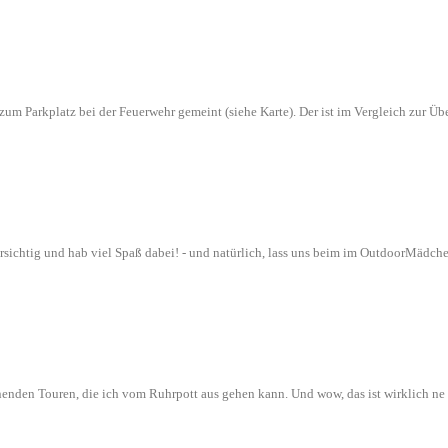
n zum Parkplatz bei der Feuerwehr gemeint (siehe Karte). Der ist im Vergleich zur
orsichtig und hab viel Spaß dabei! - und natürlich, lass uns beim im OutdoorMädch
nenden Touren, die ich vom Ruhrpott aus gehen kann. Und wow, das ist wirklich n