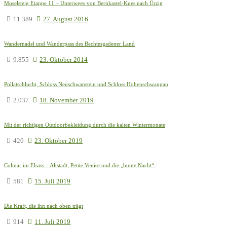
Moselsteig Etappe 11 – Unterwegs von Bernkastel-Kues nach Ürzig
11.389
27. August 2016
Wandernadel und Wanderpass des Bechtesgadener Land
9.855
23. Oktober 2014
Pöllatschlucht, Schloss Neuschwanstein und Schloss Hohenschwangau
2.037
18. November 2019
Mit der richtigen Outdoorbekleidung durch die kalten Wintermonate
420
23. Oktober 2019
Colmar im Elsass – Altstadt, Petite Venise und die „bunte Nacht“.
581
15. Juli 2019
Die Kraft, die ihn nach oben trägt
914
11. Juli 2019