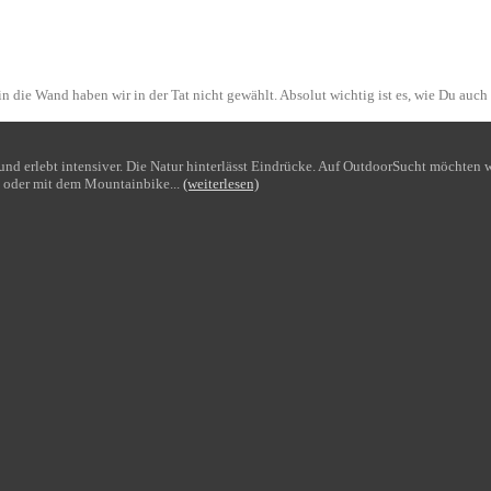
n die Wand haben wir in der Tat nicht gewählt. Absolut wichtig ist es, wie Du auch
bt und erlebt intensiver. Die Natur hinterlässt Eindrücke. Auf OutdoorSucht möchte
 oder mit dem Mountainbike...
(weiterlesen)