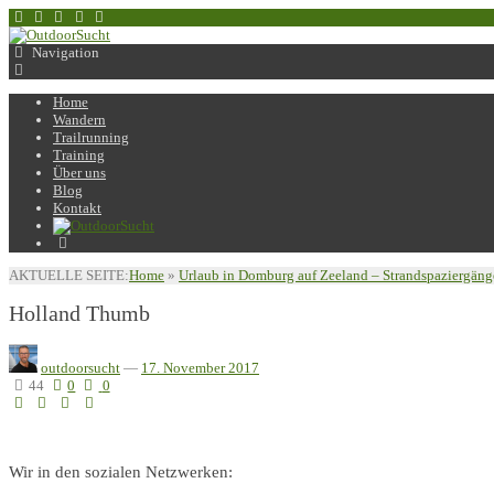
Navigation
Home
Wandern
Trailrunning
Training
Über uns
Blog
Kontakt
AKTUELLE SEITE:
Home
»
Urlaub in Domburg auf Zeeland – Strandspaziergän
Holland Thumb
outdoorsucht
—
17. November 2017
44
0
0
Wir in den sozialen Netzwerken: