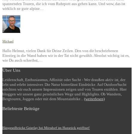
spannenden Touren, die ich vom Ruhrpott aus gehen kann. Und wow, das ist
wirklich ne gute alpine…
Michael
Hallo Helmut, vielen Dank für Deine Zeilen. Den von dir beschriebenen
Einstieg in die Wand haben wir in der Tat nicht gewählt. Absolut wichtig ist es,
wie Du auch schreibst,…
Über Uns
Leidenschaft, Enthusiasmus, Affinität oder Sucht - Wer draußen aktiv ist, der
lebt und erlebt intensiver. Die Natur hinterlässt Eindrücke. Auf OutdoorSucht
möchten wir euch unsere Impressionen zeigen und von Touren erzählen. Hier
bloggen wir unsere ganz persönlichen Wege und Highlights. Ob Wandern,
Bergtouren, Joggen oder mit dem Mountainbike...
(weiterlesen)
Beliebteste Beiträge
Hängeseilbrücke Geierlay bei Mörsdorf im Hunsrück geöffnet!