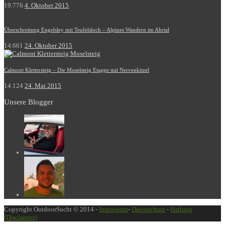
19.776
4. Oktober 2015
Überschreitung Engelsley mit Teufelsloch – Alpines Wandern im Ahrtal
14.661
24. Oktober 2015
Calmont Klettersteig – Die Moselsteig Etappe mit Nervenkitzel
14.124
24. Mai 2015
Unsere Blogger
Copyright OutdoorSucht © 2014 -
Impressum
-
Datenschutz
-
Haftung
(Disclaimer)