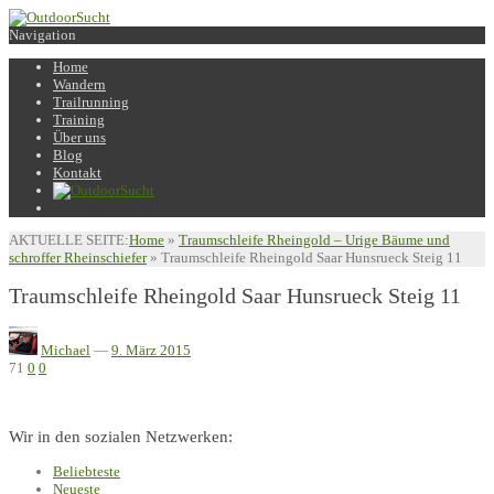
Navigation
Home
Wandern
Trailrunning
Training
Über uns
Blog
Kontakt
AKTUELLE SEITE:
Home
»
Traumschleife Rheingold – Urige Bäume und
schroffer Rheinschiefer
»
Traumschleife Rheingold Saar Hunsrueck Steig 11
Traumschleife Rheingold Saar Hunsrueck Steig 11
Michael
—
9. März 2015
71
0
0
Wir in den sozialen Netzwerken:
Beliebteste
Neueste