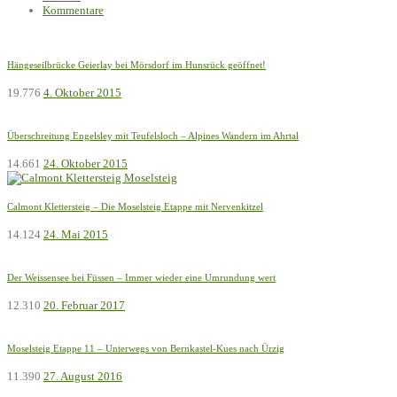
Kommentare
Hängeseilbrücke Geierlay bei Mörsdorf im Hunsrück geöffnet!
19.776
4. Oktober 2015
Überschreitung Engelsley mit Teufelsloch – Alpines Wandern im Ahrtal
14.661
24. Oktober 2015
Calmont Klettersteig – Die Moselsteig Etappe mit Nervenkitzel
14.124
24. Mai 2015
Der Weissensee bei Füssen – Immer wieder eine Umrundung wert
12.310
20. Februar 2017
Moselsteig Etappe 11 – Unterwegs von Bernkastel-Kues nach Ürzig
11.390
27. August 2016