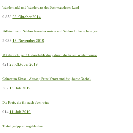
Wandernadel und Wanderpass des Bechtesgadener Land
9.858
23. Oktober 2014
Pöllatschlucht, Schloss Neuschwanstein und Schloss Hohenschwangau
2.038
18. November 2019
Mit der richtigen Outdoorbekleidung durch die kalten Wintermonate
421
23. Oktober 2019
Colmar im Elsass – Altstadt, Petite Venise und die „bunte Nacht“.
582
15. Juli 2019
Die Kraft, die ihn nach oben trägt
914
11. Juli 2019
Trainingstipp – Bergablaufen