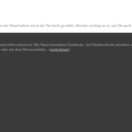
n die Wand haben wir in der Tat nicht gewählt. Absolut wichtig ist es, wie Du auch
bt und erlebt intensiver. Die Natur hinterlässt Eindrücke. Auf OutdoorSucht möchte
 oder mit dem Mountainbike...
(weiterlesen)