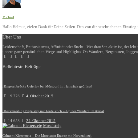
Michael
Hallo Helmut, vielen Dank für Deine Zeilen. Den von dir beschriebenen Einstieg i
Über Uns
Leidenschaft, Enthusiasmus, Affinität oder Sucht - Wer draußen aktiv ist, der le
unsere ganz persönlichen Wege und Highlights. Ob Wandern, Bergtouren, Joggen
Beliebteste Beiträge
Hängeseilbrücke Geierlay bei Mörsdorf im Hunsrück geöffnet!
19.776
4. Oktober 2015
Überschreitung Engelsley mit Teufelsloch – Alpines Wandern im Ahrtal
14.658
24. Oktober 2015
Calmont Klettersteig – Die Moselsteig Etappe mit Nervenkitzel