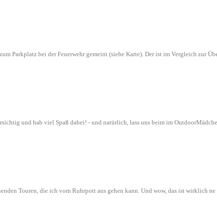
n zum Parkplatz bei der Feuerwehr gemeint (siehe Karte). Der ist im Vergleich zur
orsichtig und hab viel Spaß dabei! - und natürlich, lass uns beim im OutdoorMädch
nenden Touren, die ich vom Ruhrpott aus gehen kann. Und wow, das ist wirklich n