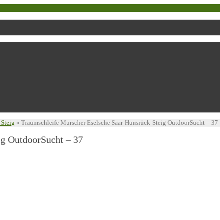
-Steig
»
Traumschleife Murscher Eselsche Saar-Hunsrück-Steig OutdoorSucht – 37
ig OutdoorSucht – 37