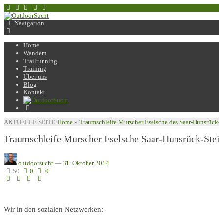
Navigation
Home
Wandern
Trailrunning
Training
Über uns
Blog
Kontakt
AKTUELLE SEITE:
Home
»
Traumschleife Murscher Eselsche des Saar-Hunsrück
Traumschleife Murscher Eselsche Saar-Hunsrück-Ste
outdoorsucht
—
31. Oktober 2014
50
0
0
Wir in den sozialen Netzwerken: