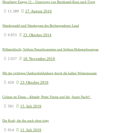
Moselsteig Etappe 11 – Unterwegs von Bernkastel-Kues nach Ürzig
11.389
27. August 2016
Wandernadel und Wanderpass des Bechtesgadener Land
9.855
23. Oktober 2014
Pöllatschlucht, Schloss Neuschwanstein und Schloss Hohenschwangau
2.037
18. November 2019
Mit der richtigen Outdoorbekleidung durch die kalten Wintermonate
420
23. Oktober 2019
Colmar im Elsass – Altstadt, Petite Venise und die „bunte Nacht“.
581
15. Juli 2019
Die Kraft, die ihn nach oben trägt
914
11. Juli 2019