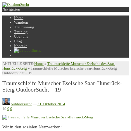
Navigation
Home
Wandern
Trailrunning
Training
Über uns
Blog
Kontakt
AKTUELLE SEITE:
Home
»
Traumschleife Murscher Eselsche des Saar-
Hunsrück-Steig
»
Traumschleife Murscher Eselsche Saar-Hunsrück-Steig
OutdoorSucht – 19
Traumschleife Murscher Eselsche Saar-Hunsrück-
Steig OutdoorSucht – 19
outdoorsucht
—
31. Oktober 2014
49
0
0
Wir in den sozialen Netzwerken: