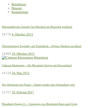
Beliebteste
Neueste
Kommentare
Hängeseilbrücke Geierlay bei Mörsdorf im Hunsrück geöffnet!
19.776
4. Oktober 2015
Überschreitung Engelsley mit Teufelsloch – Alpines Wandern im Ahrtal
14.665
24. Oktober 2015
Calmont Klettersteig – Die Moselsteig Etappe mit Nervenkitzel
14.126
24. Mai 2015
Der Weissensee bei Füssen – Immer wieder eine Umrundung wert
12.317
20. Februar 2017
Moselsteig Etappe 11 – Unterwegs von Bernkastel-Kues nach Ürzig