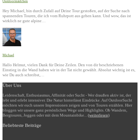
Outdoormädchen
Hey Michael, bin durch Zufall auf Deine Tour gestoßen, auf der Suche nach
spannenden Touren, die ich vom Ruhrpott aus gehen kann. Und wow, das ist
wirklich ne gute alpine…
Michael
Hallo Helmut, vielen Dank für Deine Zeilen. Den von dir beschriebenen
Einstieg in die Wand haben wir in der Tat nicht gewählt. Absolut wichtig ist es,
wie Du auch schreibst,…
Über Uns
Leidenschaft, Enthusiasmus, Affinität oder Sucht - Wer draußen aktiv ist, der
lebt und erlebt intensiver. Die Natur hinterlässt Eindrücke. Auf OutdoorSucht
möchten wir euch unsere Impressionen zeigen und von Touren erzählen. Hier
bloggen wir unsere ganz persönlichen Wege und Highlights. Ob Wandern,
Bergtouren, Joggen oder mit dem Mountainbike...
(weiterlesen)
Beliebteste Beiträge