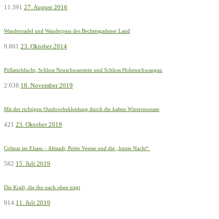
11.391
27. August 2016
Wandernadel und Wanderpass des Bechtesgadener Land
9.861
23. Oktober 2014
Pöllatschlucht, Schloss Neuschwanstein und Schloss Hohenschwangau
2.038
18. November 2019
Mit der richtigen Outdoorbekleidung durch die kalten Wintermonate
421
23. Oktober 2019
Colmar im Elsass – Altstadt, Petite Venise und die „bunte Nacht“.
582
15. Juli 2019
Die Kraft, die ihn nach oben trägt
914
11. Juli 2019