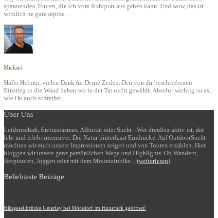
spannenden Touren, die ich vom Ruhrpott aus gehen kann. Und wow, das ist
wirklich ne gute alpine…
Michael
Hallo Helmut, vielen Dank für Deine Zeilen. Den von dir beschriebenen
Einstieg in die Wand haben wir in der Tat nicht gewählt. Absolut wichtig ist es,
wie Du auch schreibst,…
Über Uns
Leidenschaft, Enthusiasmus, Affinität oder Sucht - Wer draußen aktiv ist, der
lebt und erlebt intensiver. Die Natur hinterlässt Eindrücke. Auf OutdoorSucht
möchten wir euch unsere Impressionen zeigen und von Touren erzählen. Hier
bloggen wir unsere ganz persönlichen Wege und Highlights. Ob Wandern,
Bergtouren, Joggen oder mit dem Mountainbike...
(weiterlesen)
Beliebteste Beiträge
Hängeseilbrücke Geierlay bei Mörsdorf im Hunsrück geöffnet!