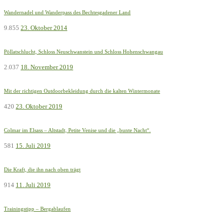
Wandernadel und Wanderpass des Bechtesgadener Land
9.855
23. Oktober 2014
Pöllatschlucht, Schloss Neuschwanstein und Schloss Hohenschwangau
2.037
18. November 2019
Mit der richtigen Outdoorbekleidung durch die kalten Wintermonate
420
23. Oktober 2019
Colmar im Elsass – Altstadt, Petite Venise und die „bunte Nacht“.
581
15. Juli 2019
Die Kraft, die ihn nach oben trägt
914
11. Juli 2019
Trainingstipp – Bergablaufen