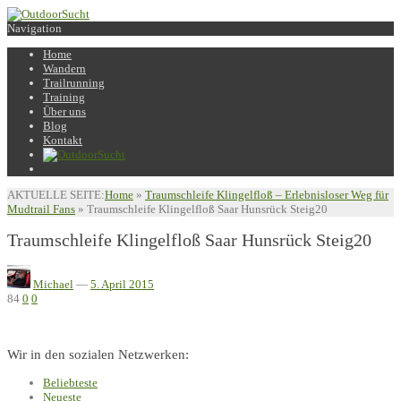
Navigation
Home
Wandern
Trailrunning
Training
Über uns
Blog
Kontakt
AKTUELLE SEITE:
Home
»
Traumschleife Klingelfloß – Erlebnisloser Weg für
Mudtrail Fans
»
Traumschleife Klingelfloß Saar Hunsrück Steig20
Traumschleife Klingelfloß Saar Hunsrück Steig20
Michael
—
5. April 2015
84
0
0
Wir in den sozialen Netzwerken:
Beliebteste
Neueste