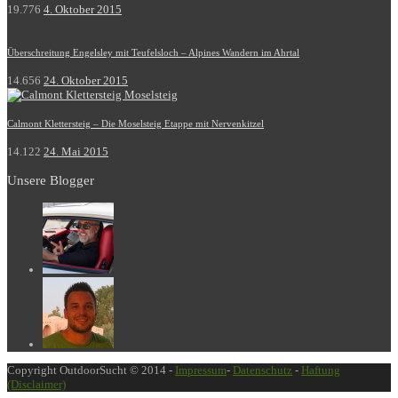
19.776
4. Oktober 2015
Überschreitung Engelsley mit Teufelsloch – Alpines Wandern im Ahrtal
14.656
24. Oktober 2015
Calmont Klettersteig – Die Moselsteig Etappe mit Nervenkitzel
14.122
24. Mai 2015
Unsere Blogger
Copyright OutdoorSucht © 2014 -
Impressum
-
Datenschutz
-
Haftung
(Disclaimer)