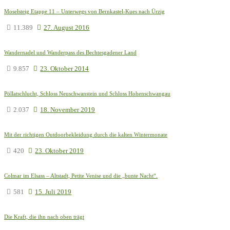
Moselsteig Etappe 11 – Unterwegs von Bernkastel-Kues nach Ürzig
11.389
27. August 2016
Wandernadel und Wanderpass des Bechtesgadener Land
9.857
23. Oktober 2014
Pöllatschlucht, Schloss Neuschwanstein und Schloss Hohenschwangau
2.037
18. November 2019
Mit der richtigen Outdoorbekleidung durch die kalten Wintermonate
420
23. Oktober 2019
Colmar im Elsass – Altstadt, Petite Venise und die „bunte Nacht“.
581
15. Juli 2019
Die Kraft, die ihn nach oben trägt