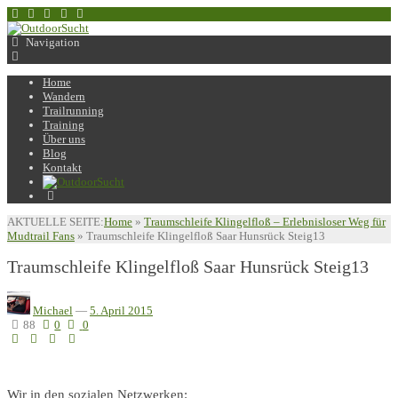
Navigation
Home
Wandern
Trailrunning
Training
Über uns
Blog
Kontakt
AKTUELLE SEITE:
Home
»
Traumschleife Klingelfloß – Erlebnisloser Weg für
Mudtrail Fans
»
Traumschleife Klingelfloß Saar Hunsrück Steig13
Traumschleife Klingelfloß Saar Hunsrück Steig13
Michael
—
5. April 2015
88
0
0
Wir in den sozialen Netzwerken: