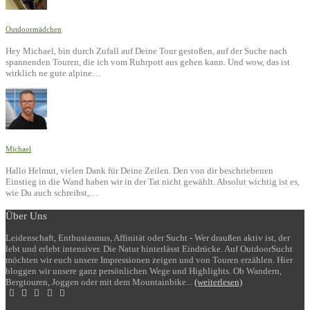
Outdoormädchen
Hey Michael, bin durch Zufall auf Deine Tour gestoßen, auf der Suche nach
spannenden Touren, die ich vom Ruhrpott aus gehen kann. Und wow, das ist
wirklich ne gute alpine…
Michael
Hallo Helmut, vielen Dank für Deine Zeilen. Den von dir beschriebenen
Einstieg in die Wand haben wir in der Tat nicht gewählt. Absolut wichtig ist es,
wie Du auch schreibst,…
Über Uns
Leidenschaft, Enthusiasmus, Affinität oder Sucht - Wer draußen aktiv ist, der
lebt und erlebt intensiver. Die Natur hinterlässt Eindrücke. Auf OutdoorSucht
möchten wir euch unsere Impressionen zeigen und von Touren erzählen. Hier
bloggen wir unsere ganz persönlichen Wege und Highlights. Ob Wandern,
Bergtouren, Joggen oder mit dem Mountainbike...
(weiterlesen)