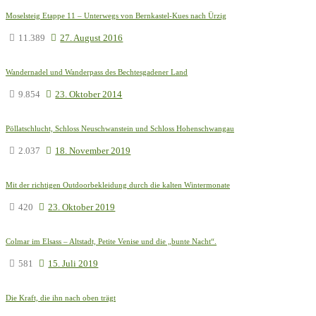
Moselsteig Etappe 11 – Unterwegs von Bernkastel-Kues nach Ürzig
11.389
27. August 2016
Wandernadel und Wanderpass des Bechtesgadener Land
9.854
23. Oktober 2014
Pöllatschlucht, Schloss Neuschwanstein und Schloss Hohenschwangau
2.037
18. November 2019
Mit der richtigen Outdoorbekleidung durch die kalten Wintermonate
420
23. Oktober 2019
Colmar im Elsass – Altstadt, Petite Venise und die „bunte Nacht“.
581
15. Juli 2019
Die Kraft, die ihn nach oben trägt