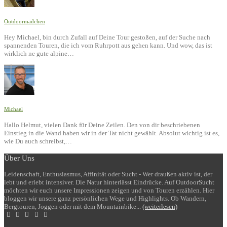
Outdoormädchen
Hey Michael, bin durch Zufall auf Deine Tour gestoßen, auf der Suche nach
spannenden Touren, die ich vom Ruhrpott aus gehen kann. Und wow, das ist
wirklich ne gute alpine…
Michael
Hallo Helmut, vielen Dank für Deine Zeilen. Den von dir beschriebenen
Einstieg in die Wand haben wir in der Tat nicht gewählt. Absolut wichtig ist es,
wie Du auch schreibst,…
Über Uns
Leidenschaft, Enthusiasmus, Affinität oder Sucht - Wer draußen aktiv ist, der
lebt und erlebt intensiver. Die Natur hinterlässt Eindrücke. Auf OutdoorSucht
möchten wir euch unsere Impressionen zeigen und von Touren erzählen. Hier
bloggen wir unsere ganz persönlichen Wege und Highlights. Ob Wandern,
Bergtouren, Joggen oder mit dem Mountainbike...
(weiterlesen)