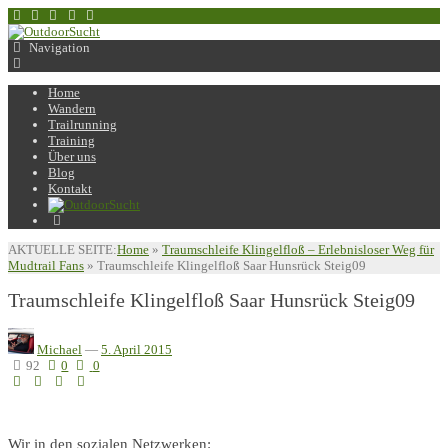
Navigation
Home
Wandern
Trailrunning
Training
Über uns
Blog
Kontakt
AKTUELLE SEITE:
Home
»
Traumschleife Klingelfloß – Erlebnisloser Weg für
Mudtrail Fans
»
Traumschleife Klingelfloß Saar Hunsrück Steig09
Traumschleife Klingelfloß Saar Hunsrück Steig09
Michael
—
5. April 2015
92
0
0
Wir in den sozialen Netzwerken: