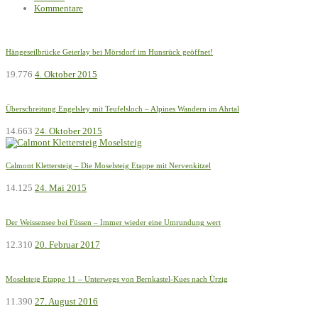
Kommentare
Hängeseilbrücke Geierlay bei Mörsdorf im Hunsrück geöffnet!
19.776
4. Oktober 2015
Überschreitung Engelsley mit Teufelsloch – Alpines Wandern im Ahrtal
14.663
24. Oktober 2015
Calmont Klettersteig – Die Moselsteig Etappe mit Nervenkitzel
14.125
24. Mai 2015
Der Weissensee bei Füssen – Immer wieder eine Umrundung wert
12.310
20. Februar 2017
Moselsteig Etappe 11 – Unterwegs von Bernkastel-Kues nach Ürzig
11.390
27. August 2016