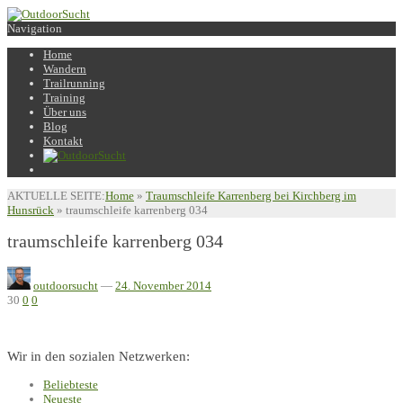
Navigation
Home
Wandern
Trailrunning
Training
Über uns
Blog
Kontakt
AKTUELLE SEITE:
Home
»
Traumschleife Karrenberg bei Kirchberg im
Hunsrück
»
traumschleife karrenberg 034
traumschleife karrenberg 034
outdoorsucht
—
24. November 2014
30
0
0
Wir in den sozialen Netzwerken:
Beliebteste
Neueste