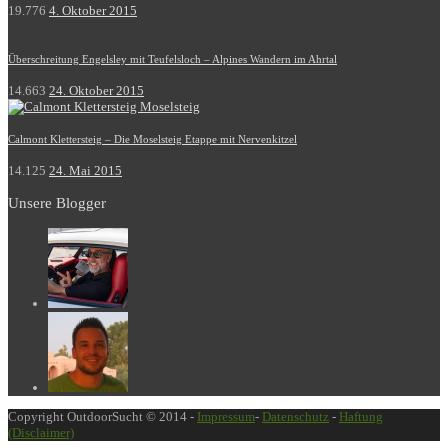
19.776
4. Oktober 2015
Überschreitung Engelsley mit Teufelsloch – Alpines Wandern im Ahrtal
14.663
24. Oktober 2015
Calmont Klettersteig – Die Moselsteig Etappe mit Nervenkitzel
14.125
24. Mai 2015
Unsere Blogger
Copyright OutdoorSucht © 2014 -
Impressum
-
Datenschutz
-
Haftung
(Disclaimer)