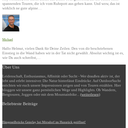
spannenden Touren, die ich vom Ruhrpott aus gehen kann. Und wow, das ist
wirklich ne gute alpine…
Michael
Hallo Helmut, vielen Dank für Deine Zeilen. Den von dir beschriebenen
Einstieg in die Wand haben wir in der Tat nicht gewählt. Absolut wichtig ist es,
wie Du auch schreibst,…
Über Uns
Leidenschaft, Enthusiasmus, Affinität oder Sucht - Wer draußen aktiv ist, der
lebt und erlebt intensiver. Die Natur hinterlässt Eindrücke. Auf OutdoorSucht
möchten wir euch unsere Impressionen zeigen und von Touren erzählen. Hier
bloggen wir unsere ganz persönlichen Wege und Highlights. Ob Wandern,
Bergtouren, Joggen oder mit dem Mountainbike...
(weiterlesen)
Beliebteste Beiträge
Hängeseilbrücke Geierlay bei Mörsdorf im Hunsrück geöffnet!