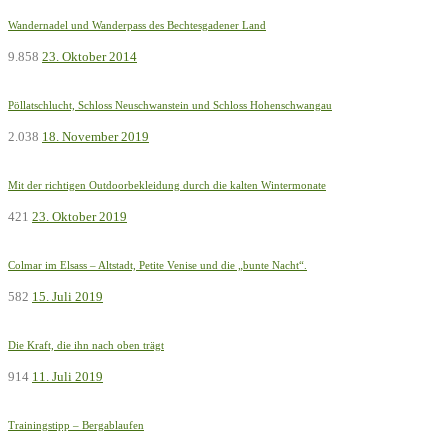
Wandernadel und Wanderpass des Bechtesgadener Land
9.858
23. Oktober 2014
Pöllatschlucht, Schloss Neuschwanstein und Schloss Hohenschwangau
2.038
18. November 2019
Mit der richtigen Outdoorbekleidung durch die kalten Wintermonate
421
23. Oktober 2019
Colmar im Elsass – Altstadt, Petite Venise und die „bunte Nacht“.
582
15. Juli 2019
Die Kraft, die ihn nach oben trägt
914
11. Juli 2019
Trainingstipp – Bergablaufen