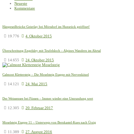
Neueste
Kommentare
Hängeseilbrücke Geierlay bei Mörsdorf im Hunsrück geöffnet!
19.776
4. Oktober 2015
Überschreitung Engelsley mit Teufelsloch – Alpines Wandern im Ahrtal
14.655
24. Oktober 2015
Calmont Klettersteig – Die Moselsteig Etappe mit Nervenkitzel
14.121
24. Mai 2015
Der Weissensee bei Füssen – Immer wieder eine Umrundung wert
12.305
20. Februar 2017
Moselsteig Etappe 11 – Unterwegs von Bernkastel-Kues nach Ürzig
11.389
27. August 2016