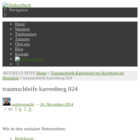
Navigation
Home
Wandern
Trailrunning
Training
Über uns
Blog
Kontakt
AKTUELLE SEITE:
Home
»
Traumschleife Karrenberg bei Kirchberg im
Hunsrück
»
traumschleife karrenberg 024
traumschleife karrenberg 024
outdoorsucht
—
24. November 2014
90
0
0
Wir in den sozialen Netzwerken:
Beliebteste