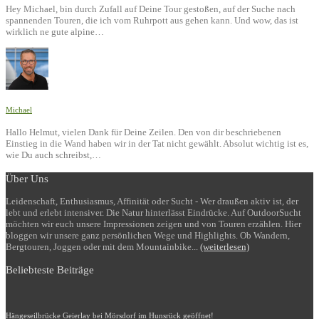
Hey Michael, bin durch Zufall auf Deine Tour gestoßen, auf der Suche nach
spannenden Touren, die ich vom Ruhrpott aus gehen kann. Und wow, das ist
wirklich ne gute alpine…
Michael
Hallo Helmut, vielen Dank für Deine Zeilen. Den von dir beschriebenen
Einstieg in die Wand haben wir in der Tat nicht gewählt. Absolut wichtig ist es,
wie Du auch schreibst,…
Über Uns
Leidenschaft, Enthusiasmus, Affinität oder Sucht - Wer draußen aktiv ist, der
lebt und erlebt intensiver. Die Natur hinterlässt Eindrücke. Auf OutdoorSucht
möchten wir euch unsere Impressionen zeigen und von Touren erzählen. Hier
bloggen wir unsere ganz persönlichen Wege und Highlights. Ob Wandern,
Bergtouren, Joggen oder mit dem Mountainbike...
(weiterlesen)
Beliebteste Beiträge
Hängeseilbrücke Geierlay bei Mörsdorf im Hunsrück geöffnet!