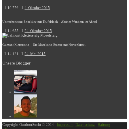
19.776
4. Oktober 2015
Überschreitung Engelsley mit Teufelsloch – Alpines Wandern im Ahrtal
14.655
24. Oktober 2015
Calmont Klettersteig – Die Moselsteig Etappe mit Nervenkitzel
14.121
24. Mai 2015
Unsere Blogger
Copyright OutdoorSucht © 2014 -
Impressum
-
Datenschutz
-
Haftung