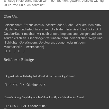
Einstieg in die Wand haben wir in der Tat nicht gewählt. Absolut wichtig
ist es, wie Du auch schreibst,…
Über Uns
Leidenschaft, Enthusiasmus, Affinität oder Sucht - Wer draußen aktiv
ist, der lebt und erlebt intensiver. Die Natur hinterlässt Eindrücke. Auf
OutdoorSucht möchten wir euch unsere Impressionen zeigen und von
Touren erzählen. Hier bloggen wir unsere ganz persönlichen Wege und
Highlights. Ob Wandern, Bergtouren, Joggen oder mit dem
Mountainbike...
(weiterlesen)
Beliebteste Beiträge
Hängeseilbrücke Geierlay bei Mörsdorf im Hunsrück geöffnet!
19.776
4. Oktober 2015
Überschreitung Engelsley mit Teufelsloch – Alpines Wandern im Ahrtal
14.658
24. Oktober 2015