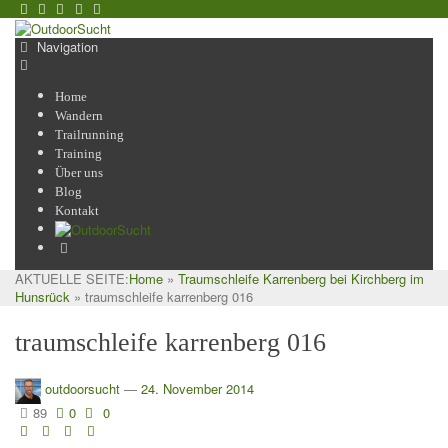
Navigation
Home
Wandern
Trailrunning
Training
Über uns
Blog
Kontakt
AKTUELLE SEITE:
Home
»
Traumschleife Karrenberg bei Kirchberg im
Hunsrück
»
traumschleife karrenberg 016
traumschleife karrenberg 016
outdoorsucht
—
24. November 2014
89
0
0