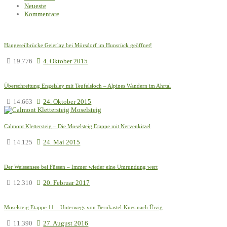
Neueste
Kommentare
Hängeseilbrücke Geierlay bei Mörsdorf im Hunsrück geöffnet!
19.776
4. Oktober 2015
Überschreitung Engelsley mit Teufelsloch – Alpines Wandern im Ahrtal
14.663
24. Oktober 2015
Calmont Klettersteig – Die Moselsteig Etappe mit Nervenkitzel
14.125
24. Mai 2015
Der Weissensee bei Füssen – Immer wieder eine Umrundung wert
12.310
20. Februar 2017
Moselsteig Etappe 11 – Unterwegs von Bernkastel-Kues nach Ürzig
11.390
27. August 2016