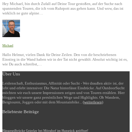
Hey Michael, bin durch Zufall auf Deine Tour gestoßen, auf der Suche nach
spannenden Touren, die ich vom Ruhrpott aus gehen kann. Und wow, das ist
wirklich ne gute alpine…
Michael
Hallo Helmut, vielen Dank für Deine Zeilen. Den von dir beschriebenen
Einstieg in die Wand haben wir in der Tat nicht gewählt. Absolut wichtig ist es,
wie Du auch schreibst,…
Über Uns
Leidenschaft, Enthusiasmus, Affinität oder Sucht - Wer draußen aktiv ist, der
lebt und erlebt intensiver. Die Natur hinterlässt Eindrücke. Auf OutdoorSucht
möchten wir euch unsere Impressionen zeigen und von Touren erzählen. Hier
bloggen wir unsere ganz persönlichen Wege und Highlights. Ob Wandern,
Bergtouren, Joggen oder mit dem Mountainbike...
(weiterlesen)
Beliebteste Beiträge
Hängeseilbrücke Geierlay bei Mörsdorf im Hunsrück geöffnet!