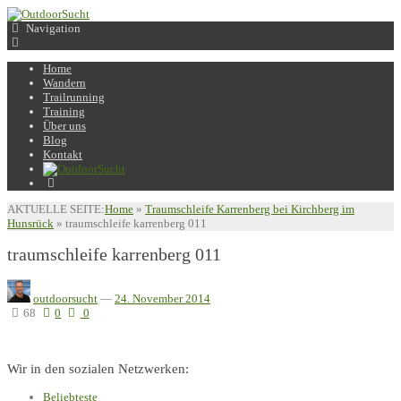
Navigation
Home
Wandern
Trailrunning
Training
Über uns
Blog
Kontakt
AKTUELLE SEITE:
Home
»
Traumschleife Karrenberg bei Kirchberg im
Hunsrück
»
traumschleife karrenberg 011
traumschleife karrenberg 011
outdoorsucht
—
24. November 2014
68
0
0
Wir in den sozialen Netzwerken:
Beliebteste