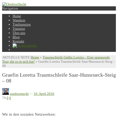
Navigation
Home
Wandern
Trailrunning
Training
Über uns
Blog
Kontakt
AKTUELLE SEITE:
Home
»
Traumschleife Gräfin Loretta – Eine spannende
Tour, die es in sich hat!
»
Graefin Loretta Traumschleife Saar-Hunsrueck-Steig –
08
Graefin Loretta Traumschleife Saar-Hunsrueck-Steig
– 08
outdoorsucht
—
10. April 2016
79
0
0
Wir in den sozialen Netzwerken: