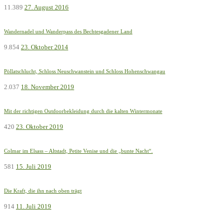
11.389
27. August 2016
Wandernadel und Wanderpass des Bechtesgadener Land
9.854
23. Oktober 2014
Pöllatschlucht, Schloss Neuschwanstein und Schloss Hohenschwangau
2.037
18. November 2019
Mit der richtigen Outdoorbekleidung durch die kalten Wintermonate
420
23. Oktober 2019
Colmar im Elsass – Altstadt, Petite Venise und die „bunte Nacht“.
581
15. Juli 2019
Die Kraft, die ihn nach oben trägt
914
11. Juli 2019