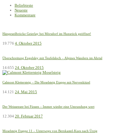
Beliebteste
Neueste
Kommentare
Hängeseilbrücke Geierlay bei Mörsdorf im Hunsrück geöffnet!
19.776
4. Oktober 2015
Überschreitung Engelsley mit Teufelsloch – Alpines Wandern im Ahrtal
14.655
24. Oktober 2015
Calmont Klettersteig – Die Moselsteig Etappe mit Nervenkitzel
14.121
24. Mai 2015
Der Weissensee bei Füssen – Immer wieder eine Umrundung wert
12.304
20. Februar 2017
Moselsteig Etappe 11 – Unterwegs von Bernkastel-Kues nach Ürzig