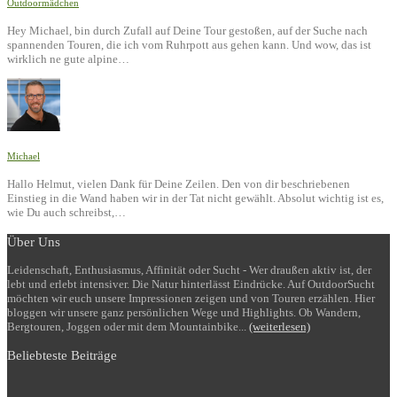
Outdoormädchen
Hey Michael, bin durch Zufall auf Deine Tour gestoßen, auf der Suche nach
spannenden Touren, die ich vom Ruhrpott aus gehen kann. Und wow, das ist
wirklich ne gute alpine…
Michael
Hallo Helmut, vielen Dank für Deine Zeilen. Den von dir beschriebenen
Einstieg in die Wand haben wir in der Tat nicht gewählt. Absolut wichtig ist es,
wie Du auch schreibst,…
Über Uns
Leidenschaft, Enthusiasmus, Affinität oder Sucht - Wer draußen aktiv ist, der
lebt und erlebt intensiver. Die Natur hinterlässt Eindrücke. Auf OutdoorSucht
möchten wir euch unsere Impressionen zeigen und von Touren erzählen. Hier
bloggen wir unsere ganz persönlichen Wege und Highlights. Ob Wandern,
Bergtouren, Joggen oder mit dem Mountainbike...
(weiterlesen)
Beliebteste Beiträge