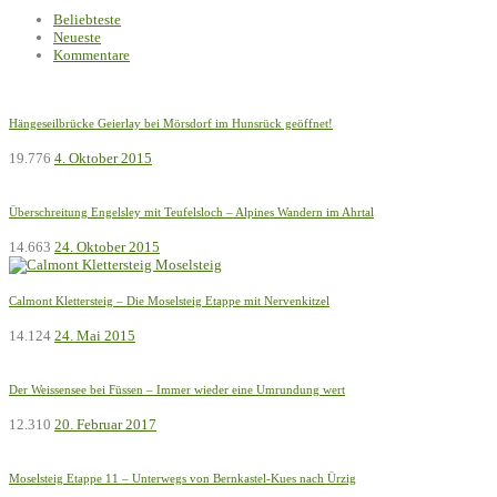
Beliebteste
Neueste
Kommentare
Hängeseilbrücke Geierlay bei Mörsdorf im Hunsrück geöffnet!
19.776
4. Oktober 2015
Überschreitung Engelsley mit Teufelsloch – Alpines Wandern im Ahrtal
14.663
24. Oktober 2015
Calmont Klettersteig – Die Moselsteig Etappe mit Nervenkitzel
14.124
24. Mai 2015
Der Weissensee bei Füssen – Immer wieder eine Umrundung wert
12.310
20. Februar 2017
Moselsteig Etappe 11 – Unterwegs von Bernkastel-Kues nach Ürzig