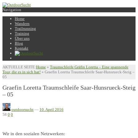
Navigation
Home
Wandern
Trailrunning
Training
Über uns
Blog
Kontakt
AKTUELLE SEITE:
Home
»
Traumschleife Gräfin Loretta – Eine spannende
Tour, die es in sich hat!
»
Graefin Loretta Traumschleife Saar-Hunsrueck-Steig –
05
Graefin Loretta Traumschleife Saar-Hunsrueck-Steig
– 05
outdoorsucht
—
10. April 2016
58
0
0
Wir in den sozialen Netzwerken: