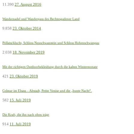
11.390
27. August 2016
Wandernadel und Wanderpass des Bechtesgadener Land
9.858
23. Oktober 2014
Pöllatschlucht, Schloss Neuschwanstein und Schloss Hohenschwangau
2.038
18. November 2019
Mit der richtigen Outdoorbekleidung durch die kalten Wintermonate
421
23. Oktober 2019
Colmar im Elsass – Altstadt, Petite Venise und die „bunte Nacht“.
582
15. Juli 2019
Die Kraft, die ihn nach oben trägt
914
11. Juli 2019