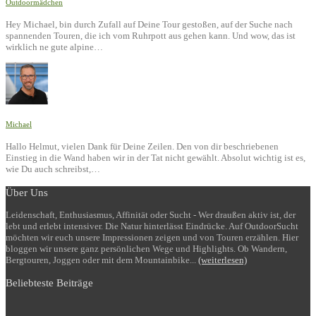
Outdoormädchen
Hey Michael, bin durch Zufall auf Deine Tour gestoßen, auf der Suche nach
spannenden Touren, die ich vom Ruhrpott aus gehen kann. Und wow, das ist
wirklich ne gute alpine…
Michael
Hallo Helmut, vielen Dank für Deine Zeilen. Den von dir beschriebenen
Einstieg in die Wand haben wir in der Tat nicht gewählt. Absolut wichtig ist es,
wie Du auch schreibst,…
Über Uns
Leidenschaft, Enthusiasmus, Affinität oder Sucht - Wer draußen aktiv ist, der
lebt und erlebt intensiver. Die Natur hinterlässt Eindrücke. Auf OutdoorSucht
möchten wir euch unsere Impressionen zeigen und von Touren erzählen. Hier
bloggen wir unsere ganz persönlichen Wege und Highlights. Ob Wandern,
Bergtouren, Joggen oder mit dem Mountainbike...
(weiterlesen)
Beliebteste Beiträge