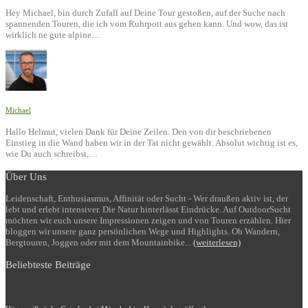
Hey Michael, bin durch Zufall auf Deine Tour gestoßen, auf der Suche nach
spannenden Touren, die ich vom Ruhrpott aus gehen kann. Und wow, das ist
wirklich ne gute alpine…
Michael
Hallo Helmut, vielen Dank für Deine Zeilen. Den von dir beschriebenen
Einstieg in die Wand haben wir in der Tat nicht gewählt. Absolut wichtig ist es,
wie Du auch schreibst,…
Über Uns
Leidenschaft, Enthusiasmus, Affinität oder Sucht - Wer draußen aktiv ist, der
lebt und erlebt intensiver. Die Natur hinterlässt Eindrücke. Auf OutdoorSucht
möchten wir euch unsere Impressionen zeigen und von Touren erzählen. Hier
bloggen wir unsere ganz persönlichen Wege und Highlights. Ob Wandern,
Bergtouren, Joggen oder mit dem Mountainbike...
(weiterlesen)
Beliebteste Beiträge