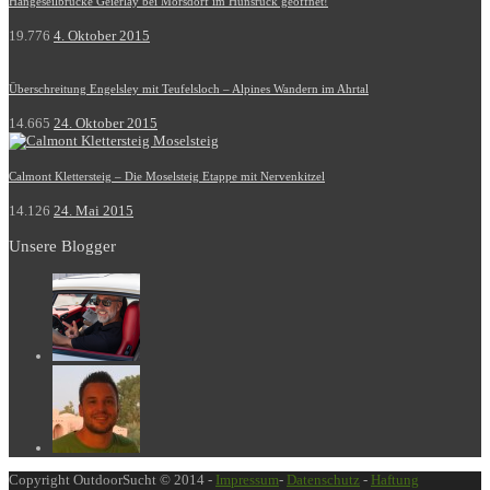
Hängeseilbrücke Geierlay bei Mörsdorf im Hunsrück geöffnet!
19.776
4. Oktober 2015
Überschreitung Engelsley mit Teufelsloch – Alpines Wandern im Ahrtal
14.665
24. Oktober 2015
Calmont Klettersteig – Die Moselsteig Etappe mit Nervenkitzel
14.126
24. Mai 2015
Unsere Blogger
Copyright OutdoorSucht © 2014 -
Impressum
-
Datenschutz
-
Haftung