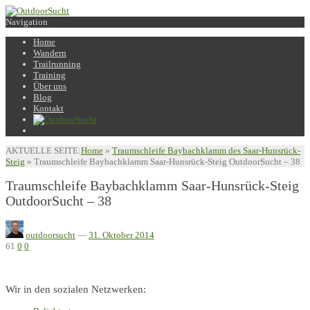
Navigation
Home
Wandern
Trailrunning
Training
Über uns
Blog
Kontakt
AKTUELLE SEITE:
Home
»
Traumschleife Baybachklamm des Saar-Hunsrück-
Steig
»
Traumschleife Baybachklamm Saar-Hunsrück-Steig OutdoorSucht – 38
Traumschleife Baybachklamm Saar-Hunsrück-Steig
OutdoorSucht – 38
outdoorsucht
—
31. Oktober 2014
61
0
0
Wir in den sozialen Netzwerken: