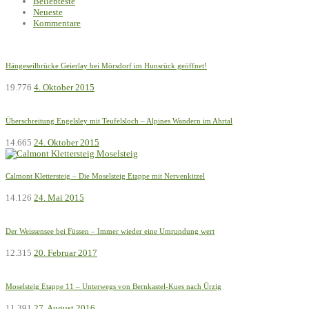
Beliebteste
Neueste
Kommentare
Hängeseilbrücke Geierlay bei Mörsdorf im Hunsrück geöffnet!
19.776
4. Oktober 2015
Überschreitung Engelsley mit Teufelsloch – Alpines Wandern im Ahrtal
14.665
24. Oktober 2015
Calmont Klettersteig – Die Moselsteig Etappe mit Nervenkitzel
14.126
24. Mai 2015
Der Weissensee bei Füssen – Immer wieder eine Umrundung wert
12.315
20. Februar 2017
Moselsteig Etappe 11 – Unterwegs von Bernkastel-Kues nach Ürzig
11.391
27. August 2016