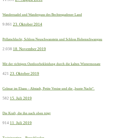
Wandernadel und Wanderpass des Bechtesgadener Land
9.861
23. Oktober 2014
Pöllatschlucht, Schloss Neuschwanstein und Schloss Hohenschwangau
2.038
18. November 2019
Mit der richtigen Outdoorbekleidung durch die kalten Wintermonate
421
23. Oktober 2019
Colmar im Elsass – Altstadt, Petite Venise und die „bunte Nacht“.
582
15. Juli 2019
Die Kraft, die ihn nach oben trägt
914
11. Juli 2019
Trainingstipp – Bergablaufen