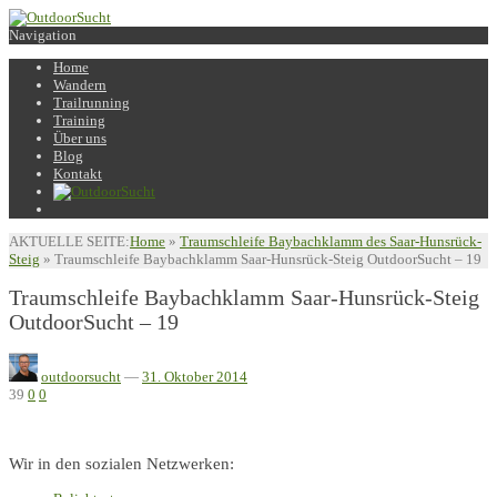
Navigation
Home
Wandern
Trailrunning
Training
Über uns
Blog
Kontakt
AKTUELLE SEITE:
Home
»
Traumschleife Baybachklamm des Saar-Hunsrück-
Steig
»
Traumschleife Baybachklamm Saar-Hunsrück-Steig OutdoorSucht – 19
Traumschleife Baybachklamm Saar-Hunsrück-Steig
OutdoorSucht – 19
outdoorsucht
—
31. Oktober 2014
39
0
0
Wir in den sozialen Netzwerken: