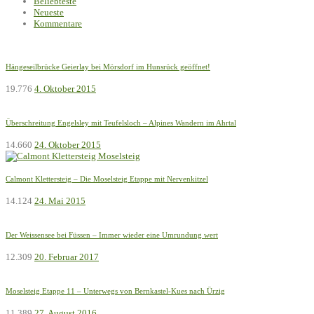
Beliebteste
Neueste
Kommentare
Hängeseilbrücke Geierlay bei Mörsdorf im Hunsrück geöffnet!
19.776
4. Oktober 2015
Überschreitung Engelsley mit Teufelsloch – Alpines Wandern im Ahrtal
14.660
24. Oktober 2015
Calmont Klettersteig – Die Moselsteig Etappe mit Nervenkitzel
14.124
24. Mai 2015
Der Weissensee bei Füssen – Immer wieder eine Umrundung wert
12.309
20. Februar 2017
Moselsteig Etappe 11 – Unterwegs von Bernkastel-Kues nach Ürzig
11.389
27. August 2016