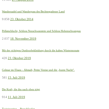
Wandernadel und Wanderpass des Bechtesgadener Land
9.858
23. Oktober 2014
Pöllatschlucht, Schloss Neuschwanstein und Schloss Hohenschwangau
2.037
18. November 2019
Mit der richtigen Outdoorbekleidung durch die kalten Wintermonate
420
23. Oktober 2019
Colmar im Elsass – Altstadt, Petite Venise und die „bunte Nacht“.
581
15. Juli 2019
Die Kraft, die ihn nach oben trägt
914
11. Juli 2019
Trainingstipp – Bergablaufen