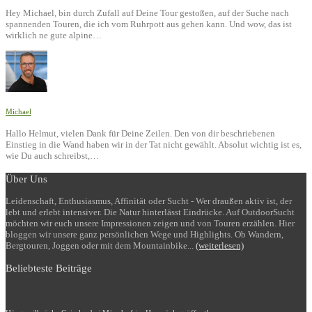
Hey Michael, bin durch Zufall auf Deine Tour gestoßen, auf der Suche nach
spannenden Touren, die ich vom Ruhrpott aus gehen kann. Und wow, das ist
wirklich ne gute alpine…
Michael
Hallo Helmut, vielen Dank für Deine Zeilen. Den von dir beschriebenen
Einstieg in die Wand haben wir in der Tat nicht gewählt. Absolut wichtig ist es,
wie Du auch schreibst,…
Über Uns
Leidenschaft, Enthusiasmus, Affinität oder Sucht - Wer draußen aktiv ist, der
lebt und erlebt intensiver. Die Natur hinterlässt Eindrücke. Auf OutdoorSucht
möchten wir euch unsere Impressionen zeigen und von Touren erzählen. Hier
bloggen wir unsere ganz persönlichen Wege und Highlights. Ob Wandern,
Bergtouren, Joggen oder mit dem Mountainbike...
(weiterlesen)
Beliebteste Beiträge