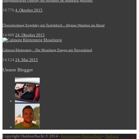
Hängeseilbrücke Geierlay bei Mörsdorf im Hunsrück geöffnet!
19.776
4. Oktober 2015
Überschreitung Engelsley mit Teufelsloch – Alpines Wandern im Ahrtal
14.660
24. Oktober 2015
Calmont Klettersteig – Die Moselsteig Etappe mit Nervenkitzel
14.124
24. Mai 2015
Unsere Blogger
Copyright OutdoorSucht © 2014 -
Impressum
-
Datenschutz
-
Haftung