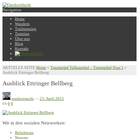
Navigation
Home
Wandern
Trailrunning
Training
Über uns
Blog
Kontakt
AKTUELLE SEITE:
Home
»
Traumpfad Vulkanpfad – Traumpfad-Tour 1
»
Ausblick Ettringer Bellberg
Ausblick Ettringer Bellberg
outdoorsucht
—
23. April 2015
64
0
0
Wir in den sozialen Netzwerken:
Beliebteste
Neueste