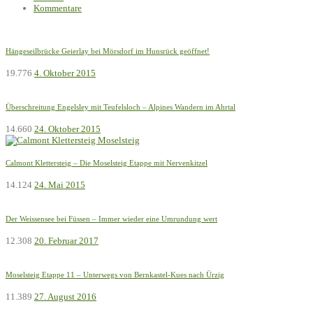
Kommentare
Hängeseilbrücke Geierlay bei Mörsdorf im Hunsrück geöffnet!
19.776
4. Oktober 2015
Überschreitung Engelsley mit Teufelsloch – Alpines Wandern im Ahrtal
14.660
24. Oktober 2015
Calmont Klettersteig – Die Moselsteig Etappe mit Nervenkitzel
14.124
24. Mai 2015
Der Weissensee bei Füssen – Immer wieder eine Umrundung wert
12.308
20. Februar 2017
Moselsteig Etappe 11 – Unterwegs von Bernkastel-Kues nach Ürzig
11.389
27. August 2016