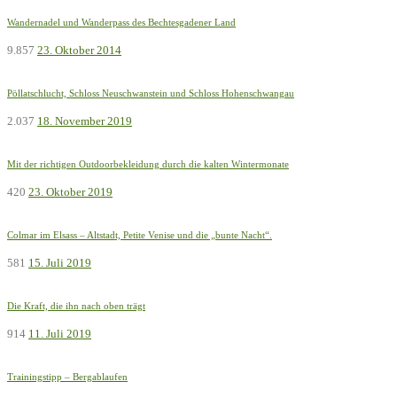
Wandernadel und Wanderpass des Bechtesgadener Land
9.857
23. Oktober 2014
Pöllatschlucht, Schloss Neuschwanstein und Schloss Hohenschwangau
2.037
18. November 2019
Mit der richtigen Outdoorbekleidung durch die kalten Wintermonate
420
23. Oktober 2019
Colmar im Elsass – Altstadt, Petite Venise und die „bunte Nacht“.
581
15. Juli 2019
Die Kraft, die ihn nach oben trägt
914
11. Juli 2019
Trainingstipp – Bergablaufen