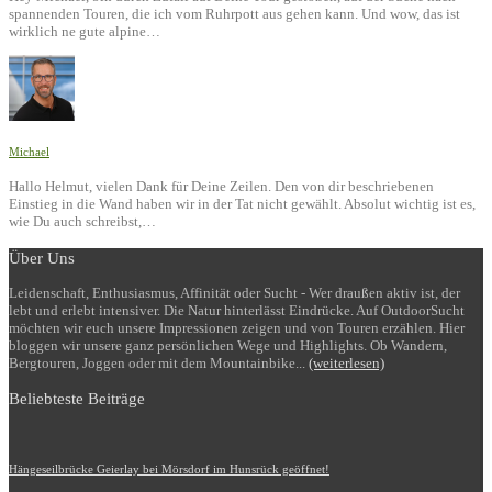
spannenden Touren, die ich vom Ruhrpott aus gehen kann. Und wow, das ist
wirklich ne gute alpine…
Michael
Hallo Helmut, vielen Dank für Deine Zeilen. Den von dir beschriebenen
Einstieg in die Wand haben wir in der Tat nicht gewählt. Absolut wichtig ist es,
wie Du auch schreibst,…
Über Uns
Leidenschaft, Enthusiasmus, Affinität oder Sucht - Wer draußen aktiv ist, der
lebt und erlebt intensiver. Die Natur hinterlässt Eindrücke. Auf OutdoorSucht
möchten wir euch unsere Impressionen zeigen und von Touren erzählen. Hier
bloggen wir unsere ganz persönlichen Wege und Highlights. Ob Wandern,
Bergtouren, Joggen oder mit dem Mountainbike...
(weiterlesen)
Beliebteste Beiträge
Hängeseilbrücke Geierlay bei Mörsdorf im Hunsrück geöffnet!