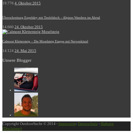
19.776
4. Oktober 2015
Überschreitung Engelsley mit Teufelsloch – Alpines Wandern im Ahrtal
14.660
24. Oktober 2015
Calmont Klettersteig – Die Moselsteig Etappe mit Nervenkitzel
14.124
24. Mai 2015
Unsere Blogger
Copyright OutdoorSucht © 2014 -
Impressum
-
Datenschutz
-
Haftung
(Disclaimer)