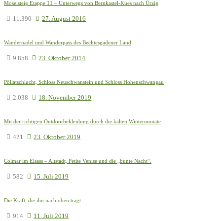
Moselsteig Etappe 11 – Unterwegs von Bernkastel-Kues nach Ürzig
11.390
27. August 2016
Wandernadel und Wanderpass des Bechtesgadener Land
9.858
23. Oktober 2014
Pöllatschlucht, Schloss Neuschwanstein und Schloss Hohenschwangau
2.038
18. November 2019
Mit der richtigen Outdoorbekleidung durch die kalten Wintermonate
421
23. Oktober 2019
Colmar im Elsass – Altstadt, Petite Venise und die „bunte Nacht“.
582
15. Juli 2019
Die Kraft, die ihn nach oben trägt
914
11. Juli 2019