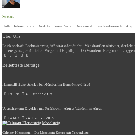
Michael
Hallo Helmut, vielen Dank für Deine Zeilen. Den von dir beschriebenen Einstieg i
Über Uns
Leidenschaft, Enthusiasmus, Affinität oder Sucht - Wer draußen aktiv ist, der le
unsere ganz persönlichen Wege und Highlights. Ob Wandern, Bergtouren, Joggen
Beliebteste Beiträge
Hängeseilbrücke Geierlay bei Mörsdorf im Hunsrück geöffnet!
19.776
4. Oktober 2015
Überschreitung Engelsley mit Teufelsloch – Alpines Wandern im Ahrtal
14.663
24. Oktober 2015
Calmont Klettersteig – Die Moselsteig Etappe mit Nervenkitzel