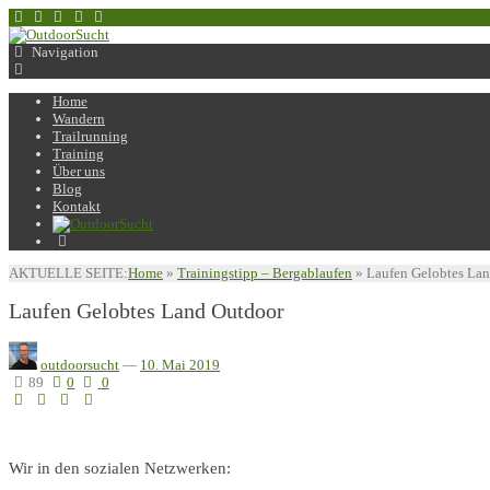
Navigation
Home
Wandern
Trailrunning
Training
Über uns
Blog
Kontakt
AKTUELLE SEITE:
Home
»
Trainingstipp – Bergablaufen
»
Laufen Gelobtes La
Laufen Gelobtes Land Outdoor
outdoorsucht
—
10. Mai 2019
89
0
0
Wir in den sozialen Netzwerken: