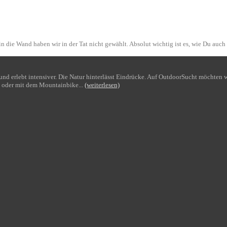
n die Wand haben wir in der Tat nicht gewählt. Absolut wichtig ist es, wie Du auch
bt und erlebt intensiver. Die Natur hinterlässt Eindrücke. Auf OutdoorSucht möchte
 oder mit dem Mountainbike...
(weiterlesen)