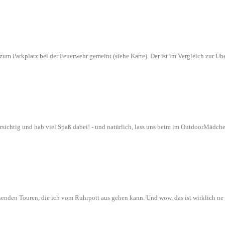
n zum Parkplatz bei der Feuerwehr gemeint (siehe Karte). Der ist im Vergleich zur
orsichtig und hab viel Spaß dabei! - und natürlich, lass uns beim im OutdoorMädch
nenden Touren, die ich vom Ruhrpott aus gehen kann. Und wow, das ist wirklich n