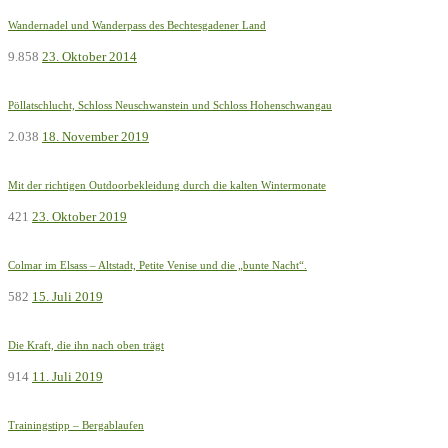
Wandernadel und Wanderpass des Bechtesgadener Land
9.858
23. Oktober 2014
Pöllatschlucht, Schloss Neuschwanstein und Schloss Hohenschwangau
2.038
18. November 2019
Mit der richtigen Outdoorbekleidung durch die kalten Wintermonate
421
23. Oktober 2019
Colmar im Elsass – Altstadt, Petite Venise und die „bunte Nacht“.
582
15. Juli 2019
Die Kraft, die ihn nach oben trägt
914
11. Juli 2019
Trainingstipp – Bergablaufen