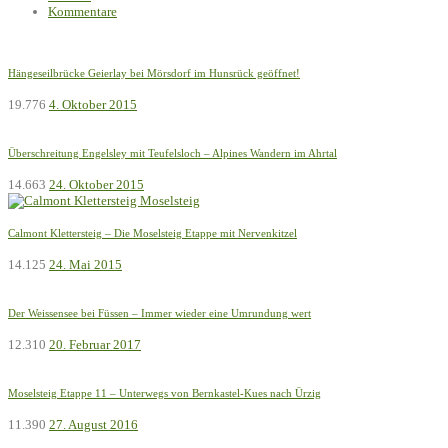
Kommentare
Hängeseilbrücke Geierlay bei Mörsdorf im Hunsrück geöffnet!
19.776
4. Oktober 2015
Überschreitung Engelsley mit Teufelsloch – Alpines Wandern im Ahrtal
14.663
24. Oktober 2015
Calmont Klettersteig – Die Moselsteig Etappe mit Nervenkitzel
14.125
24. Mai 2015
Der Weissensee bei Füssen – Immer wieder eine Umrundung wert
12.310
20. Februar 2017
Moselsteig Etappe 11 – Unterwegs von Bernkastel-Kues nach Ürzig
11.390
27. August 2016