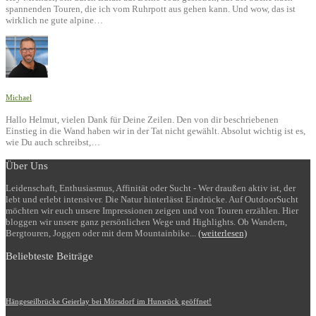
spannenden Touren, die ich vom Ruhrpott aus gehen kann. Und wow, das ist
wirklich ne gute alpine…
Michael
Hallo Helmut, vielen Dank für Deine Zeilen. Den von dir beschriebenen
Einstieg in die Wand haben wir in der Tat nicht gewählt. Absolut wichtig ist es,
wie Du auch schreibst,…
Über Uns
Leidenschaft, Enthusiasmus, Affinität oder Sucht - Wer draußen aktiv ist, der
lebt und erlebt intensiver. Die Natur hinterlässt Eindrücke. Auf OutdoorSucht
möchten wir euch unsere Impressionen zeigen und von Touren erzählen. Hier
bloggen wir unsere ganz persönlichen Wege und Highlights. Ob Wandern,
Bergtouren, Joggen oder mit dem Mountainbike...
(weiterlesen)
Beliebteste Beiträge
Hängeseilbrücke Geierlay bei Mörsdorf im Hunsrück geöffnet!