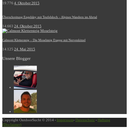
19.776
4. Oktober 2015
Überschreitung Engelsley mit Teufelsloch – Alpines Wandern im Ahrtal
14.663
24. Oktober 2015
Calmont Klettersteig – Die Moselsteig Etappe mit Nervenkitzel
14.125
24. Mai 2015
Unsere Blogger
Copyright OutdoorSucht © 2014 -
Impressum
-
Datenschutz
-
Haftung
(Disclaimer)