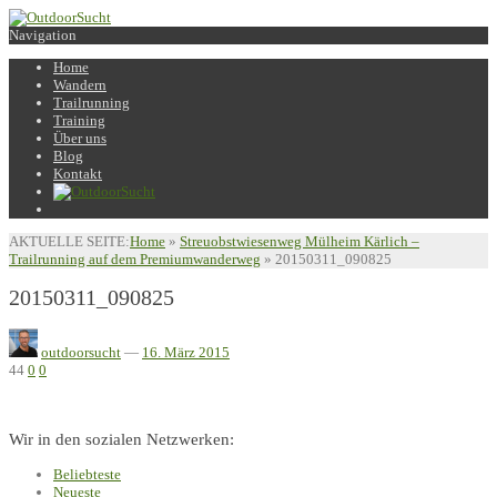
Navigation
Home
Wandern
Trailrunning
Training
Über uns
Blog
Kontakt
AKTUELLE SEITE:
Home
»
Streuobstwiesenweg Mülheim Kärlich –
Trailrunning auf dem Premiumwanderweg
»
20150311_090825
20150311_090825
outdoorsucht
—
16. März 2015
44
0
0
Wir in den sozialen Netzwerken:
Beliebteste
Neueste