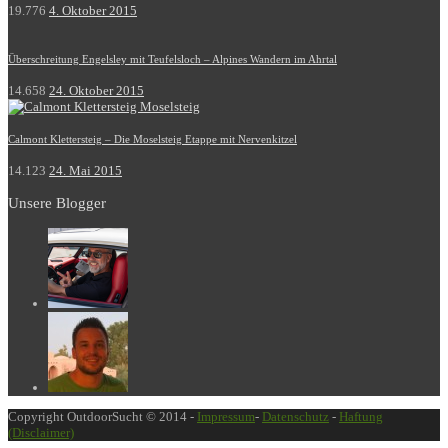
19.776
4. Oktober 2015
Überschreitung Engelsley mit Teufelsloch – Alpines Wandern im Ahrtal
14.658
24. Oktober 2015
Calmont Klettersteig – Die Moselsteig Etappe mit Nervenkitzel
14.123
24. Mai 2015
Unsere Blogger
Copyright OutdoorSucht © 2014 -
Impressum
-
Datenschutz
-
Haftung
(Disclaimer)