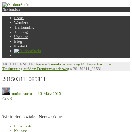
Navigation
Home
Wandern
Trailrunning
Training
Über uns
Blog
Kontakt
AKTUELLE SEITE:
Home
»
Streuobstwiesenweg Mülheim Kärlich –
Trailrunning auf dem Premiumwanderweg
»
20150311_085811
20150311_085811
outdoorsucht
—
16. März 2015
42
0
0
Wir in den sozialen Netzwerken:
Beliebteste
Neueste