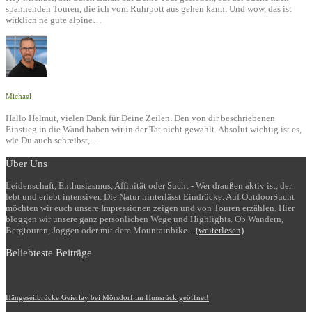
spannenden Touren, die ich vom Ruhrpott aus gehen kann. Und wow, das ist
wirklich ne gute alpine…
Michael
Hallo Helmut, vielen Dank für Deine Zeilen. Den von dir beschriebenen
Einstieg in die Wand haben wir in der Tat nicht gewählt. Absolut wichtig ist es,
wie Du auch schreibst,…
Über Uns
Leidenschaft, Enthusiasmus, Affinität oder Sucht - Wer draußen aktiv ist, der
lebt und erlebt intensiver. Die Natur hinterlässt Eindrücke. Auf OutdoorSucht
möchten wir euch unsere Impressionen zeigen und von Touren erzählen. Hier
bloggen wir unsere ganz persönlichen Wege und Highlights. Ob Wandern,
Bergtouren, Joggen oder mit dem Mountainbike...
(weiterlesen)
Beliebteste Beiträge
Hängeseilbrücke Geierlay bei Mörsdorf im Hunsrück geöffnet!