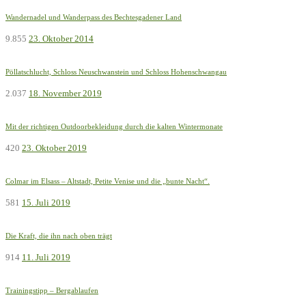
Wandernadel und Wanderpass des Bechtesgadener Land
9.855
23. Oktober 2014
Pöllatschlucht, Schloss Neuschwanstein und Schloss Hohenschwangau
2.037
18. November 2019
Mit der richtigen Outdoorbekleidung durch die kalten Wintermonate
420
23. Oktober 2019
Colmar im Elsass – Altstadt, Petite Venise und die „bunte Nacht“.
581
15. Juli 2019
Die Kraft, die ihn nach oben trägt
914
11. Juli 2019
Trainingstipp – Bergablaufen