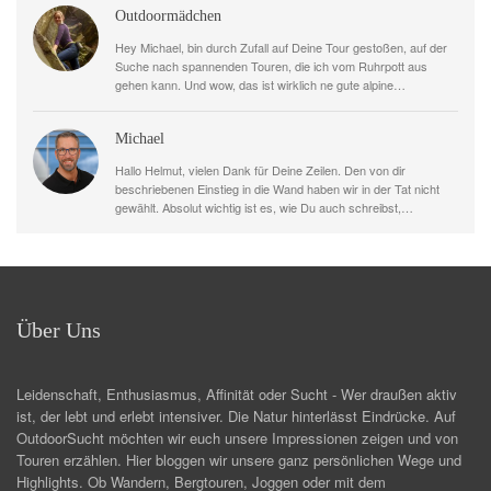
Outdoormädchen
Hey Michael, bin durch Zufall auf Deine Tour gestoßen, auf der
Suche nach spannenden Touren, die ich vom Ruhrpott aus
gehen kann. Und wow, das ist wirklich ne gute alpine…
Michael
Hallo Helmut, vielen Dank für Deine Zeilen. Den von dir
beschriebenen Einstieg in die Wand haben wir in der Tat nicht
gewählt. Absolut wichtig ist es, wie Du auch schreibst,…
Über Uns
Leidenschaft, Enthusiasmus, Affinität oder Sucht - Wer draußen aktiv
ist, der lebt und erlebt intensiver. Die Natur hinterlässt Eindrücke. Auf
OutdoorSucht möchten wir euch unsere Impressionen zeigen und von
Touren erzählen. Hier bloggen wir unsere ganz persönlichen Wege und
Highlights. Ob Wandern, Bergtouren, Joggen oder mit dem