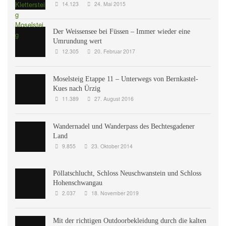
14.123
24. Mai 2015
Der Weissensee bei Füssen – Immer wieder eine
Umrundung wert
12.305
20. Februar 2017
Moselsteig Etappe 11 – Unterwegs von Bernkastel-
Kues nach Ürzig
11.389
27. August 2016
Wandernadel und Wanderpass des Bechtesgadener
Land
9.855
23. Oktober 2014
Pöllatschlucht, Schloss Neuschwanstein und Schloss
Hohenschwangau
2.037
18. November 2019
Mit der richtigen Outdoorbekleidung durch die kalten