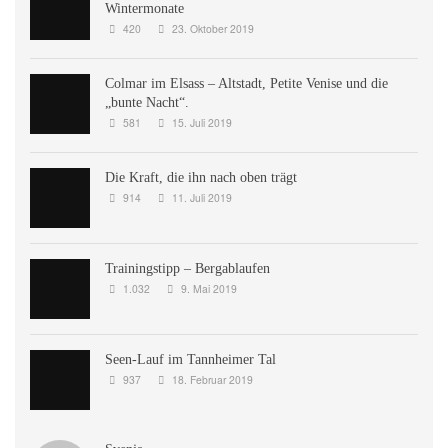
Wintermonate
420
23. Oktober 2019
Colmar im Elsass – Altstadt, Petite Venise und die
„bunte Nacht“.
581
15. Juli 2019
Die Kraft, die ihn nach oben trägt
914
11. Juli 2019
Trainingstipp – Bergablaufen
1.032
9. Mai 2019
Seen-Lauf im Tannheimer Tal
937
18. Februar 2019