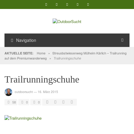
Navigation
Home
»
Streuobstwiesenweg Mülheim Kärlich – Trailrunning
AKTUELLE SEITE:
auf dem Premiumwanderweg
»
Trailrunningschuhe
Trailrunningschuhe
outdoorsucht
—
16. März 2015
58
0
0