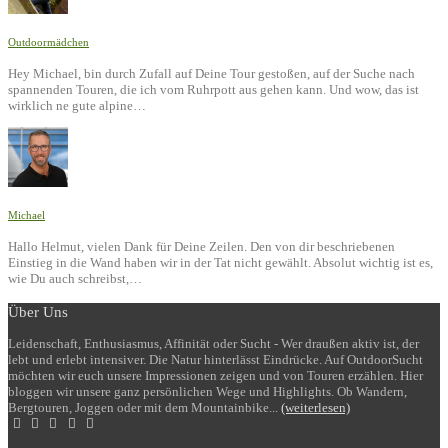
Outdoormädchen
Hey Michael, bin durch Zufall auf Deine Tour gestoßen, auf der Suche nach
spannenden Touren, die ich vom Ruhrpott aus gehen kann. Und wow, das ist
wirklich ne gute alpine…
Michael
Hallo Helmut, vielen Dank für Deine Zeilen. Den von dir beschriebenen
Einstieg in die Wand haben wir in der Tat nicht gewählt. Absolut wichtig ist es,
wie Du auch schreibst,…
Über Uns
Leidenschaft, Enthusiasmus, Affinität oder Sucht - Wer draußen aktiv ist, der
lebt und erlebt intensiver. Die Natur hinterlässt Eindrücke. Auf OutdoorSucht
möchten wir euch unsere Impressionen zeigen und von Touren erzählen. Hier
bloggen wir unsere ganz persönlichen Wege und Highlights. Ob Wandern,
Bergtouren, Joggen oder mit dem Mountainbike...
(weiterlesen)