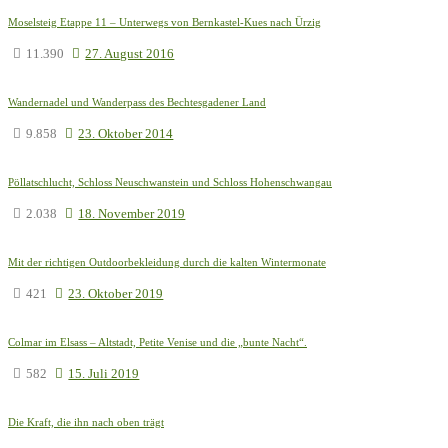
Moselsteig Etappe 11 – Unterwegs von Bernkastel-Kues nach Ürzig
11.390
27. August 2016
Wandernadel und Wanderpass des Bechtesgadener Land
9.858
23. Oktober 2014
Pöllatschlucht, Schloss Neuschwanstein und Schloss Hohenschwangau
2.038
18. November 2019
Mit der richtigen Outdoorbekleidung durch die kalten Wintermonate
421
23. Oktober 2019
Colmar im Elsass – Altstadt, Petite Venise und die „bunte Nacht“.
582
15. Juli 2019
Die Kraft, die ihn nach oben trägt