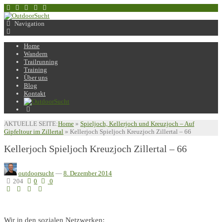
Navigation
Home
Wandern
Trailrunning
Training
Über uns
Blog
Kontakt
AKTUELLE SEITE:
Home
»
Spieljoch, Kellerjoch und Kreuzjoch – Auf
Gipfeltour im Zillertal
»
Kellerjoch Spieljoch Kreuzjoch Zillertal – 66
Kellerjoch Spieljoch Kreuzjoch Zillertal – 66
outdoorsucht
—
8. Dezember 2014
204
0
0
Wir in den sozialen Netzwerken: