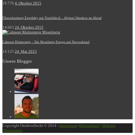
19.776
4. Oktober 2015
Überschreitung Engelsley mit Teufelsloch – Alpines Wandern im Ahrtal
14.663
24. Oktober 2015
Calmont Klettersteig – Die Moselsteig Etappe mit Nervenkitzel
14.125
24. Mai 2015
Unsere Blogger
Copyright OutdoorSucht © 2014 -
Impressum
-
Datenschutz
-
Haftung
(Disclaimer)