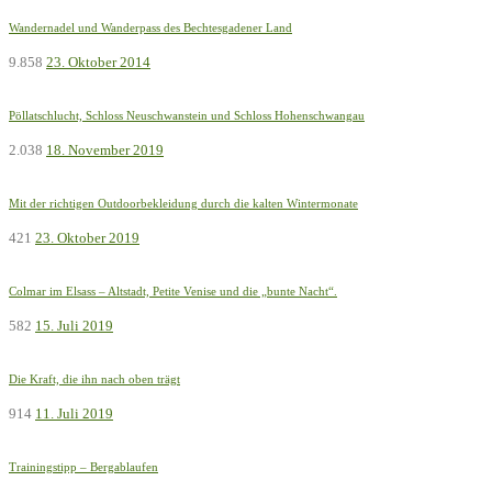
Wandernadel und Wanderpass des Bechtesgadener Land
9.858
23. Oktober 2014
Pöllatschlucht, Schloss Neuschwanstein und Schloss Hohenschwangau
2.038
18. November 2019
Mit der richtigen Outdoorbekleidung durch die kalten Wintermonate
421
23. Oktober 2019
Colmar im Elsass – Altstadt, Petite Venise und die „bunte Nacht“.
582
15. Juli 2019
Die Kraft, die ihn nach oben trägt
914
11. Juli 2019
Trainingstipp – Bergablaufen