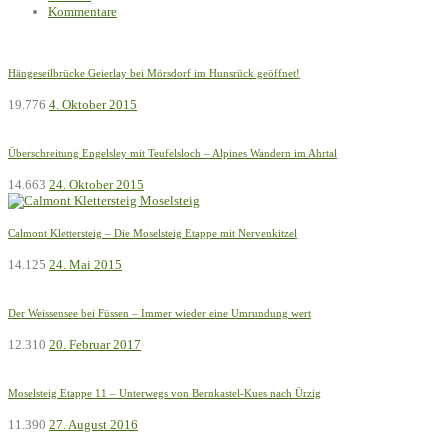
Kommentare
Hängeseilbrücke Geierlay bei Mörsdorf im Hunsrück geöffnet!
19.776
4. Oktober 2015
Überschreitung Engelsley mit Teufelsloch – Alpines Wandern im Ahrtal
14.663
24. Oktober 2015
Calmont Klettersteig – Die Moselsteig Etappe mit Nervenkitzel
14.125
24. Mai 2015
Der Weissensee bei Füssen – Immer wieder eine Umrundung wert
12.310
20. Februar 2017
Moselsteig Etappe 11 – Unterwegs von Bernkastel-Kues nach Ürzig
11.390
27. August 2016