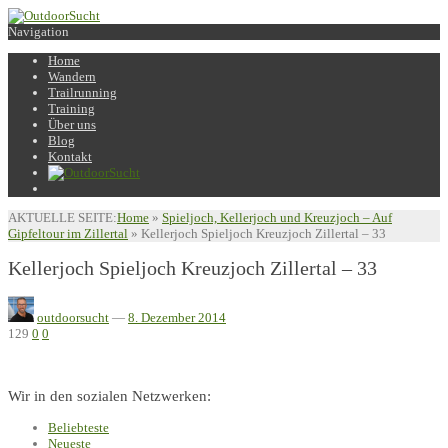
Navigation
Home
Wandern
Trailrunning
Training
Über uns
Blog
Kontakt
AKTUELLE SEITE:
Home
»
Spieljoch, Kellerjoch und Kreuzjoch – Auf
Gipfeltour im Zillertal
»
Kellerjoch Spieljoch Kreuzjoch Zillertal – 33
Kellerjoch Spieljoch Kreuzjoch Zillertal – 33
outdoorsucht
—
8. Dezember 2014
129
0
0
Wir in den sozialen Netzwerken:
Beliebteste
Neueste