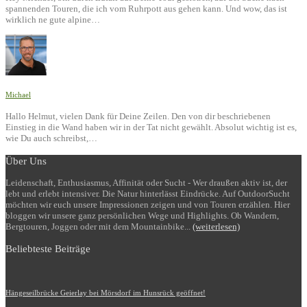
spannenden Touren, die ich vom Ruhrpott aus gehen kann. Und wow, das ist
wirklich ne gute alpine…
Michael
Hallo Helmut, vielen Dank für Deine Zeilen. Den von dir beschriebenen
Einstieg in die Wand haben wir in der Tat nicht gewählt. Absolut wichtig ist es,
wie Du auch schreibst,…
Über Uns
Leidenschaft, Enthusiasmus, Affinität oder Sucht - Wer draußen aktiv ist, der
lebt und erlebt intensiver. Die Natur hinterlässt Eindrücke. Auf OutdoorSucht
möchten wir euch unsere Impressionen zeigen und von Touren erzählen. Hier
bloggen wir unsere ganz persönlichen Wege und Highlights. Ob Wandern,
Bergtouren, Joggen oder mit dem Mountainbike...
(weiterlesen)
Beliebteste Beiträge
Hängeseilbrücke Geierlay bei Mörsdorf im Hunsrück geöffnet!