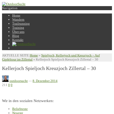
Navigation
Home
Wandern
Trailrunning
Training
Über uns
Blog
Kontakt
AKTUELLE SEITE:
Home
»
Spieljoch, Kellerjoch und Kreuzjoch – Auf
Gipfeltour im Zillertal
»
Kellerjoch Spieljoch Kreuzjoch Zillertal – 30
Kellerjoch Spieljoch Kreuzjoch Zillertal – 30
outdoorsucht
—
8. Dezember 2014
211
0
0
Wir in den sozialen Netzwerken:
Beliebteste
Neueste