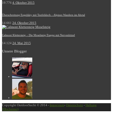
19.776
4. Oktober 2015
Überschreitung Engelsley mit Teufelsloch – Alpines Wandern im Ahrtal
14.661
24. Oktober 2015
Calmont Klettersteig – Die Moselsteig Etappe mit Nervenkitzel
14.124
24. Mai 2015
Unsere Blogger
Copyright OutdoorSucht © 2014 -
Impressum
-
Datenschutz
-
Haftung
(Disclaimer)