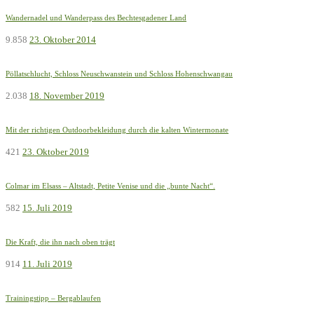
Wandernadel und Wanderpass des Bechtesgadener Land
9.858
23. Oktober 2014
Pöllatschlucht, Schloss Neuschwanstein und Schloss Hohenschwangau
2.038
18. November 2019
Mit der richtigen Outdoorbekleidung durch die kalten Wintermonate
421
23. Oktober 2019
Colmar im Elsass – Altstadt, Petite Venise und die „bunte Nacht“.
582
15. Juli 2019
Die Kraft, die ihn nach oben trägt
914
11. Juli 2019
Trainingstipp – Bergablaufen