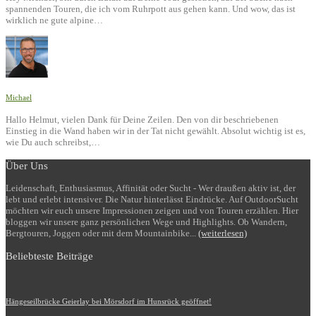
spannenden Touren, die ich vom Ruhrpott aus gehen kann. Und wow, das ist
wirklich ne gute alpine…
Michael
Hallo Helmut, vielen Dank für Deine Zeilen. Den von dir beschriebenen
Einstieg in die Wand haben wir in der Tat nicht gewählt. Absolut wichtig ist es,
wie Du auch schreibst,…
Über Uns
Leidenschaft, Enthusiasmus, Affinität oder Sucht - Wer draußen aktiv ist, der
lebt und erlebt intensiver. Die Natur hinterlässt Eindrücke. Auf OutdoorSucht
möchten wir euch unsere Impressionen zeigen und von Touren erzählen. Hier
bloggen wir unsere ganz persönlichen Wege und Highlights. Ob Wandern,
Bergtouren, Joggen oder mit dem Mountainbike...
(weiterlesen)
Beliebteste Beiträge
Hängeseilbrücke Geierlay bei Mörsdorf im Hunsrück geöffnet!