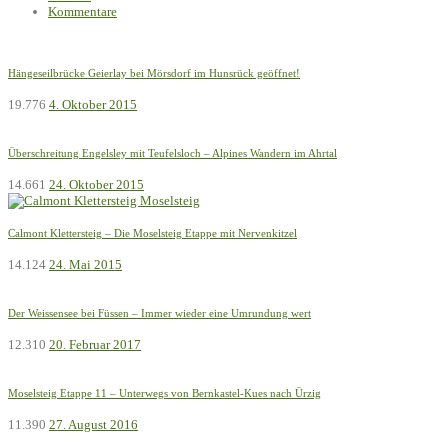
Kommentare
Hängeseilbrücke Geierlay bei Mörsdorf im Hunsrück geöffnet!
19.776
4. Oktober 2015
Überschreitung Engelsley mit Teufelsloch – Alpines Wandern im Ahrtal
14.661
24. Oktober 2015
Calmont Klettersteig – Die Moselsteig Etappe mit Nervenkitzel
14.124
24. Mai 2015
Der Weissensee bei Füssen – Immer wieder eine Umrundung wert
12.310
20. Februar 2017
Moselsteig Etappe 11 – Unterwegs von Bernkastel-Kues nach Ürzig
11.390
27. August 2016