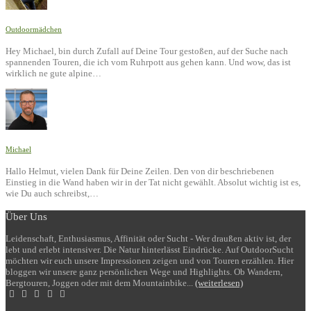
Outdoormädchen
Hey Michael, bin durch Zufall auf Deine Tour gestoßen, auf der Suche nach
spannenden Touren, die ich vom Ruhrpott aus gehen kann. Und wow, das ist
wirklich ne gute alpine…
Michael
Hallo Helmut, vielen Dank für Deine Zeilen. Den von dir beschriebenen
Einstieg in die Wand haben wir in der Tat nicht gewählt. Absolut wichtig ist es,
wie Du auch schreibst,…
Über Uns
Leidenschaft, Enthusiasmus, Affinität oder Sucht - Wer draußen aktiv ist, der
lebt und erlebt intensiver. Die Natur hinterlässt Eindrücke. Auf OutdoorSucht
möchten wir euch unsere Impressionen zeigen und von Touren erzählen. Hier
bloggen wir unsere ganz persönlichen Wege und Highlights. Ob Wandern,
Bergtouren, Joggen oder mit dem Mountainbike...
(weiterlesen)