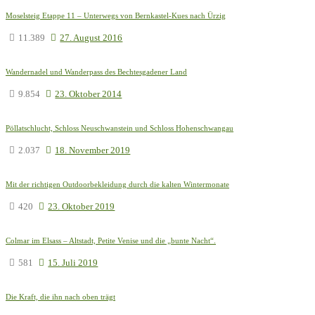
Moselsteig Etappe 11 – Unterwegs von Bernkastel-Kues nach Ürzig
11.389
27. August 2016
Wandernadel und Wanderpass des Bechtesgadener Land
9.854
23. Oktober 2014
Pöllatschlucht, Schloss Neuschwanstein und Schloss Hohenschwangau
2.037
18. November 2019
Mit der richtigen Outdoorbekleidung durch die kalten Wintermonate
420
23. Oktober 2019
Colmar im Elsass – Altstadt, Petite Venise und die „bunte Nacht“.
581
15. Juli 2019
Die Kraft, die ihn nach oben trägt