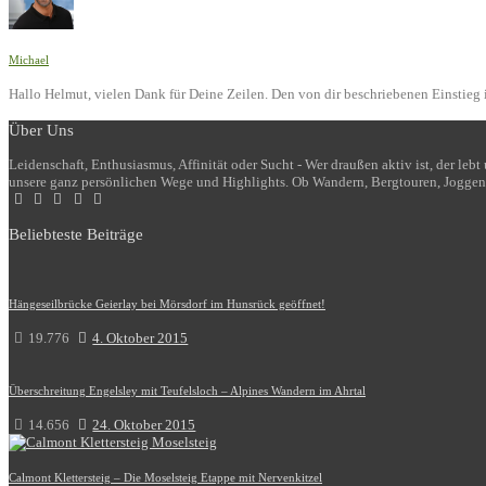
Michael
Hallo Helmut, vielen Dank für Deine Zeilen. Den von dir beschriebenen Einstieg i
Über Uns
Leidenschaft, Enthusiasmus, Affinität oder Sucht - Wer draußen aktiv ist, der le
unsere ganz persönlichen Wege und Highlights. Ob Wandern, Bergtouren, Joggen
Beliebteste Beiträge
Hängeseilbrücke Geierlay bei Mörsdorf im Hunsrück geöffnet!
19.776
4. Oktober 2015
Überschreitung Engelsley mit Teufelsloch – Alpines Wandern im Ahrtal
14.656
24. Oktober 2015
Calmont Klettersteig – Die Moselsteig Etappe mit Nervenkitzel