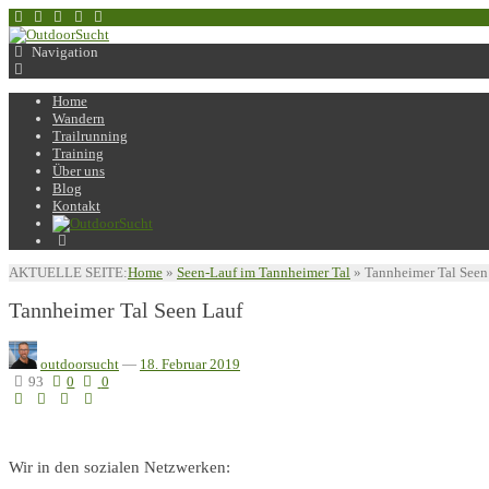
Navigation
Home
Wandern
Trailrunning
Training
Über uns
Blog
Kontakt
AKTUELLE SEITE:
Home
»
Seen-Lauf im Tannheimer Tal
»
Tannheimer Tal Seen
Tannheimer Tal Seen Lauf
outdoorsucht
—
18. Februar 2019
93
0
0
Wir in den sozialen Netzwerken: