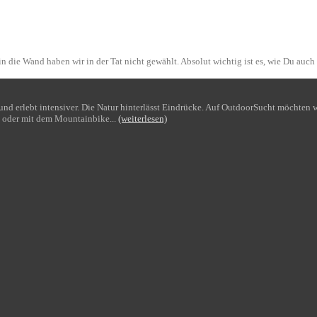
n die Wand haben wir in der Tat nicht gewählt. Absolut wichtig ist es, wie Du auch
bt und erlebt intensiver. Die Natur hinterlässt Eindrücke. Auf OutdoorSucht möchte
 oder mit dem Mountainbike...
(weiterlesen)