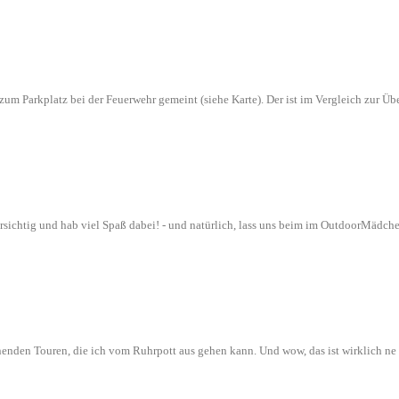
n zum Parkplatz bei der Feuerwehr gemeint (siehe Karte). Der ist im Vergleich zur
orsichtig und hab viel Spaß dabei! - und natürlich, lass uns beim im OutdoorMädch
nenden Touren, die ich vom Ruhrpott aus gehen kann. Und wow, das ist wirklich n