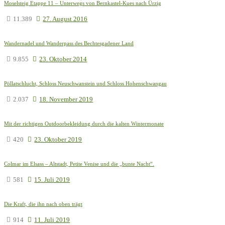
Moselsteig Etappe 11 – Unterwegs von Bernkastel-Kues nach Ürzig
11.389
27. August 2016
Wandernadel und Wanderpass des Bechtesgadener Land
9.855
23. Oktober 2014
Pöllatschlucht, Schloss Neuschwanstein und Schloss Hohenschwangau
2.037
18. November 2019
Mit der richtigen Outdoorbekleidung durch die kalten Wintermonate
420
23. Oktober 2019
Colmar im Elsass – Altstadt, Petite Venise und die „bunte Nacht“.
581
15. Juli 2019
Die Kraft, die ihn nach oben trägt
914
11. Juli 2019