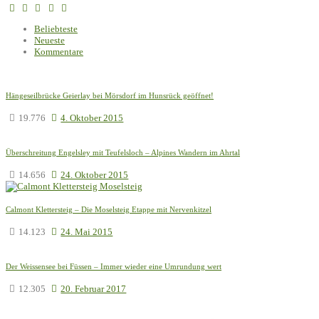
Beliebteste
Neueste
Kommentare
Hängeseilbrücke Geierlay bei Mörsdorf im Hunsrück geöffnet!
19.776
4. Oktober 2015
Überschreitung Engelsley mit Teufelsloch – Alpines Wandern im Ahrtal
14.656
24. Oktober 2015
Calmont Klettersteig – Die Moselsteig Etappe mit Nervenkitzel
14.123
24. Mai 2015
Der Weissensee bei Füssen – Immer wieder eine Umrundung wert
12.305
20. Februar 2017