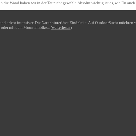
n die Wand haben wir in der Tat nicht gewählt. Absolut wichtig ist es, wie Du auch
bt und erlebt intensiver. Die Natur hinterlässt Eindrücke. Auf OutdoorSucht möchte
 oder mit dem Mountainbike...
(weiterlesen)