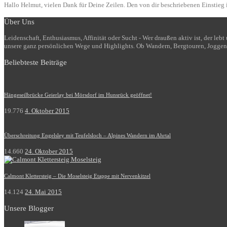
Hallo Helmut, vielen Dank für Deine Zeilen. Den von dir beschriebenen Einstieg i
Über Uns
Leidenschaft, Enthusiasmus, Affinität oder Sucht - Wer draußen aktiv ist, der le
unsere ganz persönlichen Wege und Highlights. Ob Wandern, Bergtouren, Joggen
Beliebteste Beiträge
Hängeseilbrücke Geierlay bei Mörsdorf im Hunsrück geöffnet!
19.776
4. Oktober 2015
Überschreitung Engelsley mit Teufelsloch – Alpines Wandern im Ahrtal
14.660
24. Oktober 2015
Calmont Klettersteig – Die Moselsteig Etappe mit Nervenkitzel
14.124
24. Mai 2015
Unsere Blogger