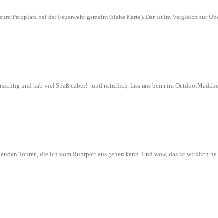
n zum Parkplatz bei der Feuerwehr gemeint (siehe Karte). Der ist im Vergleich zur
orsichtig und hab viel Spaß dabei! - und natürlich, lass uns beim im OutdoorMädch
nenden Touren, die ich vom Ruhrpott aus gehen kann. Und wow, das ist wirklich n