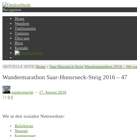
Navigation
Home
Wandern
Trailrunning
Training
Über uns
Blog
Kontakt
AKTUELLE SEITE:
Home
»
Saar-Hunsrück-Steig Wandermarathon 2016 – Wir wa
Wandermarathon Saar-Hunsrueck-Steig 2016 – 47
outdoorsucht
—
17. August 2016
51
0
0
Wir in den sozialen Netzwerken:
Beliebteste
Neueste
Kommentare