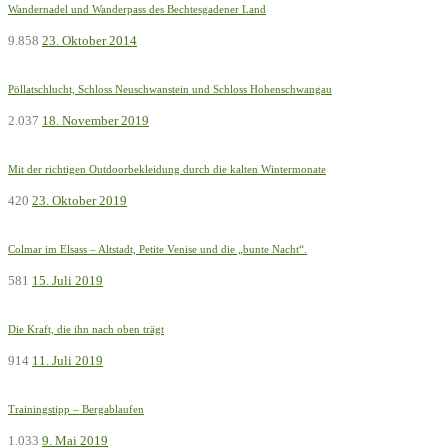
Wandernadel und Wanderpass des Bechtesgadener Land
9.858
23. Oktober 2014
Pöllatschlucht, Schloss Neuschwanstein und Schloss Hohenschwangau
2.037
18. November 2019
Mit der richtigen Outdoorbekleidung durch die kalten Wintermonate
420
23. Oktober 2019
Colmar im Elsass – Altstadt, Petite Venise und die „bunte Nacht“.
581
15. Juli 2019
Die Kraft, die ihn nach oben trägt
914
11. Juli 2019
Trainingstipp – Bergablaufen
1.033
9. Mai 2019