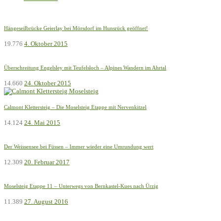
Hängeseilbrücke Geierlay bei Mörsdorf im Hunsrück geöffnet!
19.776
4. Oktober 2015
Überschreitung Engelsley mit Teufelsloch – Alpines Wandern im Ahrtal
14.660
24. Oktober 2015
Calmont Klettersteig – Die Moselsteig Etappe mit Nervenkitzel
14.124
24. Mai 2015
Der Weissensee bei Füssen – Immer wieder eine Umrundung wert
12.309
20. Februar 2017
Moselsteig Etappe 11 – Unterwegs von Bernkastel-Kues nach Ürzig
11.389
27. August 2016