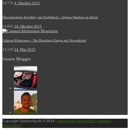
19.776
4. Oktober 2015
Überschreitung Engelsley mit Teufelsloch – Alpines Wandern im Ahrtal
14.665
24. Oktober 2015
Calmont Klettersteig – Die Moselsteig Etappe mit Nervenkitzel
14.126
24. Mai 2015
Unsere Blogger
Copyright OutdoorSucht © 2014 -
Impressum
-
Datenschutz
-
Haftung
(Disclaimer)