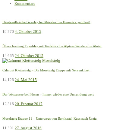
Kommentare
Hängeseilbrücke Geierlay bei Mörsdorf im Hunsrück geöffnet!
19.776
4. Oktober 2015
Überschreitung Engelsley mit Teufelsloch – Alpines Wandern im Ahrtal
14.665
24. Oktober 2015
Calmont Klettersteig – Die Moselsteig Etappe mit Nervenkitzel
14.126
24. Mai 2015
Der Weissensee bei Füssen – Immer wieder eine Umrundung wert
12.316
20. Februar 2017
Moselsteig Etappe 11 – Unterwegs von Bernkastel-Kues nach Ürzig
11.391
27. August 2016