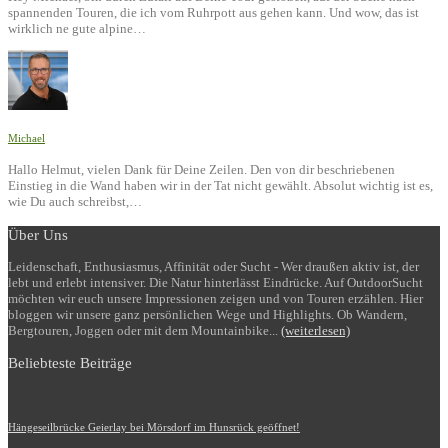
spannenden Touren, die ich vom Ruhrpott aus gehen kann. Und wow, das ist
wirklich ne gute alpine…
Michael
Hallo Helmut, vielen Dank für Deine Zeilen. Den von dir beschriebenen
Einstieg in die Wand haben wir in der Tat nicht gewählt. Absolut wichtig ist es,
wie Du auch schreibst,…
Über Uns
Leidenschaft, Enthusiasmus, Affinität oder Sucht - Wer draußen aktiv ist, der
lebt und erlebt intensiver. Die Natur hinterlässt Eindrücke. Auf OutdoorSucht
möchten wir euch unsere Impressionen zeigen und von Touren erzählen. Hier
bloggen wir unsere ganz persönlichen Wege und Highlights. Ob Wandern,
Bergtouren, Joggen oder mit dem Mountainbike...
(weiterlesen)
Beliebteste Beiträge
Hängeseilbrücke Geierlay bei Mörsdorf im Hunsrück geöffnet!