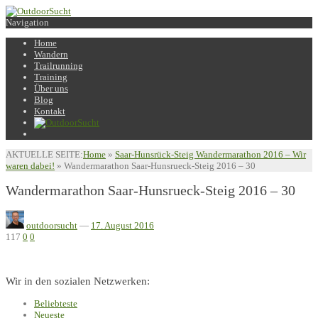
Navigation
Home
Wandern
Trailrunning
Training
Über uns
Blog
Kontakt
AKTUELLE SEITE:
Home
»
Saar-Hunsrück-Steig Wandermarathon 2016 – Wir
waren dabei!
»
Wandermarathon Saar-Hunsrueck-Steig 2016 – 30
Wandermarathon Saar-Hunsrueck-Steig 2016 – 30
outdoorsucht
—
17. August 2016
117
0
0
Wir in den sozialen Netzwerken:
Beliebteste
Neueste