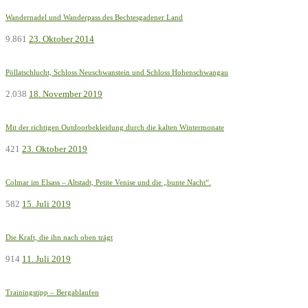
Wandernadel und Wanderpass des Bechtesgadener Land
9.861
23. Oktober 2014
Pöllatschlucht, Schloss Neuschwanstein und Schloss Hohenschwangau
2.038
18. November 2019
Mit der richtigen Outdoorbekleidung durch die kalten Wintermonate
421
23. Oktober 2019
Colmar im Elsass – Altstadt, Petite Venise und die „bunte Nacht“.
582
15. Juli 2019
Die Kraft, die ihn nach oben trägt
914
11. Juli 2019
Trainingstipp – Bergablaufen