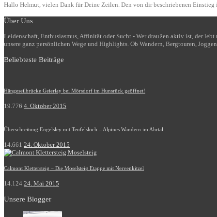
Hallo Helmut, vielen Dank für Deine Zeilen. Den von dir beschriebenen Einstieg i
Über Uns
Leidenschaft, Enthusiasmus, Affinität oder Sucht - Wer draußen aktiv ist, der le
unsere ganz persönlichen Wege und Highlights. Ob Wandern, Bergtouren, Joggen
Beliebteste Beiträge
Hängeseilbrücke Geierlay bei Mörsdorf im Hunsrück geöffnet!
19.776
4. Oktober 2015
Überschreitung Engelsley mit Teufelsloch – Alpines Wandern im Ahrtal
14.661
24. Oktober 2015
Calmont Klettersteig – Die Moselsteig Etappe mit Nervenkitzel
14.124
24. Mai 2015
Unsere Blogger