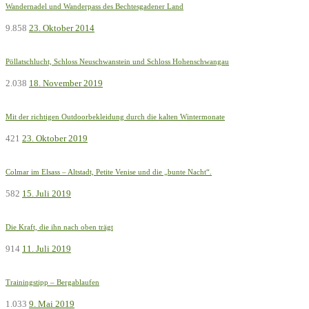
Wandernadel und Wanderpass des Bechtesgadener Land
9.858
23. Oktober 2014
Pöllatschlucht, Schloss Neuschwanstein und Schloss Hohenschwangau
2.038
18. November 2019
Mit der richtigen Outdoorbekleidung durch die kalten Wintermonate
421
23. Oktober 2019
Colmar im Elsass – Altstadt, Petite Venise und die „bunte Nacht“.
582
15. Juli 2019
Die Kraft, die ihn nach oben trägt
914
11. Juli 2019
Trainingstipp – Bergablaufen
1.033
9. Mai 2019