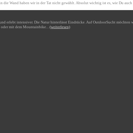
n die Wand haben wir in der Tat nicht gewählt. Absolut wichtig ist es, wie Du auch
bt und erlebt intensiver. Die Natur hinterlässt Eindrücke. Auf OutdoorSucht möchte
 oder mit dem Mountainbike...
(weiterlesen)