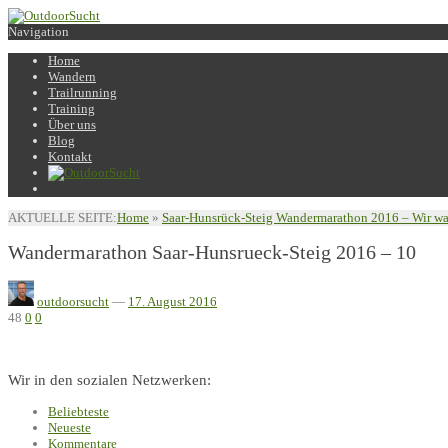
Navigation
Home
Wandern
Trailrunning
Training
Über uns
Blog
Kontakt
AKTUELLE SEITE:
Home
»
Saar-Hunsrück-Steig Wandermarathon 2016 – Wir wa
Wandermarathon Saar-Hunsrueck-Steig 2016 – 10
outdoorsucht
—
17. August 2016
48
0
0
Wir in den sozialen Netzwerken:
Beliebteste
Neueste
Kommentare