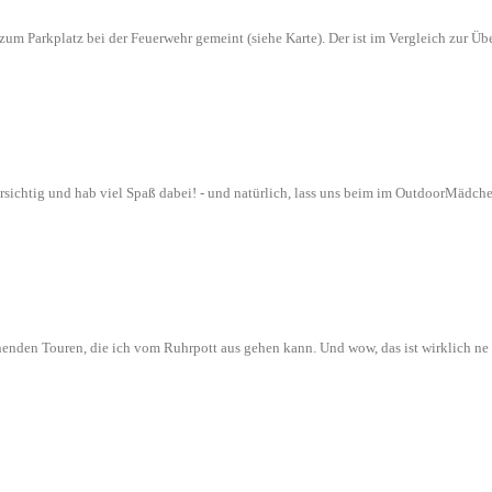
n zum Parkplatz bei der Feuerwehr gemeint (siehe Karte). Der ist im Vergleich zur
orsichtig und hab viel Spaß dabei! - und natürlich, lass uns beim im OutdoorMädch
nenden Touren, die ich vom Ruhrpott aus gehen kann. Und wow, das ist wirklich n