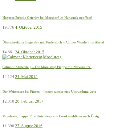
Hängeseilbrücke Geierlay bei Mörsdorf im Hunsrück geöffnet!
19.776
4. Oktober 2015
Überschreitung Engelsley mit Teufelsloch – Alpines Wandern im Ahrtal
14.661
24. Oktober 2015
Calmont Klettersteig – Die Moselsteig Etappe mit Nervenkitzel
14.124
24. Mai 2015
Der Weissensee bei Füssen – Immer wieder eine Umrundung wert
12.310
20. Februar 2017
Moselsteig Etappe 11 – Unterwegs von Bernkastel-Kues nach Ürzig
11.390
27. August 2016